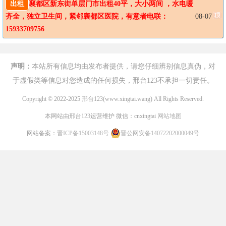
出租
襄都区新东街单层门市出租40平，大小两间 ，水电暖
齐全，独立卫生间，紧邻襄都区医院，有意者电联：
08-07
15933709756
声明：
本站所有信息均由发布者提供，请您仔细辨别信息真伪，对
于虚假类等信息对您造成的任何损失，邢台123不承担一切责任。
Copyright © 2022-2025 邢台123(www.xingtai.wang) All Rights Reserved.
本网站由
邢台123
运营维护 微信：cnxingtai
网站地图
网站备案：
晋ICP备15003148号
晋公网安备14072202000049号