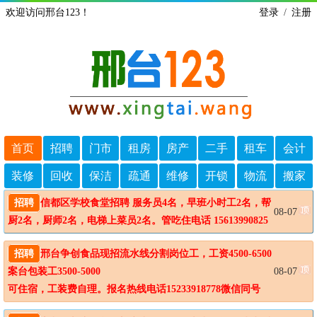
欢迎访问邢台123！
登录
/
注册
首页
招聘
门市
租房
房产
二手
租车
会计
装修
回收
保洁
疏通
维修
开锁
物流
搬家
招聘
信都区学校食堂招聘 服务员4名，早班小时工2名，帮
08-07
厨2名，厨师2名，电梯上菜员2名。管吃住电话 15613990825
招聘
邢台争创食品现招流水线分割岗位工，工资4500-6500

案台包装工3500-5000

08-07
可住宿，工装费自理。报名热线电话15233918778微信同号