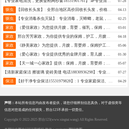
【专业家电清洗，更换金刚网纱窗18531901761】:🌈专业清洗家电🌈①油烟机 洗衣机 太阳能 壁挂炉 集成灶 热水器 空 调 冰 箱 地 暖②回收/安装 家电 厨 具③更 换 金 刚 网 纱 窗④疏通 马桶 地漏 下水管道☎18531901761 地址、电话：18531901761
07-28
驱虫
【回收长头发】: 全邢台地区高价回收长头发，价格2000-15000公斤。联系15350867380 地址、电话：泉南东大街15350867380
04-13
驱虫
【专业消毒杀虫灭鼠】: 专业消毒，灭蟑螂，老鼠，小黄蚂蚁，蚊蝇跳蚤，虱子，臭虫。♥电话微信: 地址、电话：13292110001
02-25
家政
（爱佳家政）为您提供月嫂，育婴，催乳，保姆，护工，保洁等服务，长期培训办理各种高级证件 电话152227326857微
03-01
家政
邢台芳芳家政，为你提供专业的保姆，护工，月嫂，育婴师，做饭阿姨，常年办理各种证书，都是全国通用电话15030976373
04-18
家政
《静美家政》为您提供，月嫂，育婴师，保姆护工，保洁，常年培训办证🈶需要的联系，电话18833997206
05-06
家政
（爱心家政）专业提供优秀的金牌月嫂，育儿嫂，保姆，护工，保洁，家政培训证件办理 电话15613966848
01-30
家政
【天一城一心家政】提供：保姆，月嫂，育婴师；护工，钟点工以及相关人才培训 13933711114 一心一意为您服务
05-07
【清新家庭保洁 擦玻璃 瓷砖美缝 电话18830936298】:专业擦玻璃，家庭日常整体保洁，清洗地面，墙砖，厨房，卫生间，地板打蜡，瓷砖美缝，新居开荒，家庭保洁，开荒保洁擦玻璃，擦厨房卫生间，小时工 等 … 地址、电话：☎️ 1 8 8 3 0 9 3 6 2 9 8
07-27
保洁
【好干净专业保洁15531979828】: 1 专业家庭保洁、单位日常保洁、擦玻璃、厨房、卫生间保洁、室内整体卫生、新房开荒保洁、钟点工，2.清洗地毯，真皮沙发，清洗各大品牌空调，洗衣机，冰箱，清洗油烟机，大型厨房烟道清洗，可出检测报告。3 .清洗各种布艺沙发套。地板打蜡，地板砖美缝，4清洗地暖，采用先进的脉冲技术，干净彻底。清洗自来水管。5【换窗纱】。订做隐形窗纱，金刚网纱窗。等家庭活。开锁，换各种锁芯！欢迎新老客户来电！ 地址、电话：15531979828
04-29
声明：
本站所有信息均由发布者提供，请您仔细辨别信息真伪，对于虚假类等
信息对您造成的任何损失，邢台123不承担一切责任。
Copyright © 2022-2025 邢台123(www.xingtai.wang) All Rights Reserved.