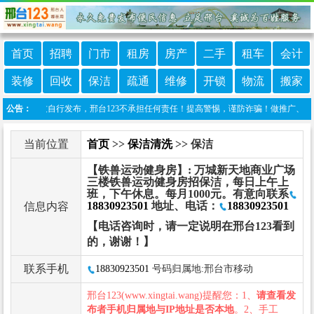
首页
招聘
门市
租房
房产
二手
租车
会计
装修
回收
保洁
疏通
维修
开锁
物流
搬家
信息由网友自行发布，邢台123不承担任何责任！提高警惕，谨防诈骗！做推广、做信息置顶！
公告：
当前位置
首页
>>
保洁清洗
>> 保洁
【铁兽运动健身房】: 万城新天地商业广场
三楼铁兽运动健身房招保洁，每日上午上
班，下午休息。每月1000元。有意向联系
18830923501
地址、电话：
18830923501
信息内容
【电话咨询时，请一定说明在邢台123看到
的，谢谢！】
联系手机
18830923501
号码归属地:邢台市移动
邢台123(www.xingtai.wang)提醒您：1、
请查看发
布者手机归属地与IP地址是否本地
。2、手工