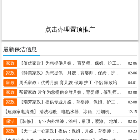
点击办理置顶推广
最新保洁信息
家政
【倍优家政】为您提供月嫂 、育婴师、保姆、护工、保洁等服务，专业培训及办理高级证书。18031909667
02-06
家政
《静美家政》为您提供，月嫂，育婴师，保姆，护工，保洁，常年培训，🈶需要的联系18833997206微
02-06
家政
周氏家政：优秀月嫂 育儿嫂 保姆 护工 伴侣 家政培训证书 婚介 招加盟，登记房源代办过户贷款19041599772微同
04-01
家政
帮帮家政 常年为您提供金牌月嫂，育婴师，催乳师，护工保洁，常年办理家政各类证书，免费培训，电话13513195818
03-08
家政
【瑞芳家政】提供专业月嫂，育婴师、保姆、护工、保洁，小时工！常年培训学员，办理证书！联系电话15076868911微同
02-08
【建勇家电清洗】:清洗地暖、电热水器、冰箱、油烟机、 地址、电话：桥东电话15075912005
12-15
保洁
【装修】: 专业内外墙漆，涂料，吊顶，喷漆。 地址、电话：15103391417
02-05
家政
【天一城一心家政】提供：保姆，月嫂，育婴师；护工，钟点工以及相关人才培训 13933711114 一心一意为您服务
03-23