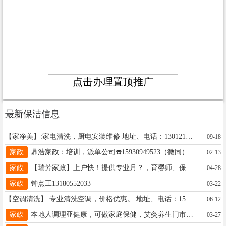
点击办理置顶推广
最新保洁信息
【家净美】:家电清洗，厨电安装维修 地址、电话：13012139965
09-18
家政
鼎浩家政：培训，派单公司☎️15930949523（微同）提供专业月嫂，保姆，育婴，陪护，护工
02-13
家政
【瑞芳家政】上户快！提供专业月？，育婴师、保姆/护工、保洁，小时工！常年培训学员，办理证书！15076868911微同
04-28
家政
钟点工13180552033
03-22
【空调清洗】:专业清洗空调，价格优惠。 地址、电话：15811137739
06-12
家政
本地人调理亚健康，可做家庭保健，艾灸养生门市合作，另寻18-35岁的兼职女助理一名，预约加微17081576398
03-27