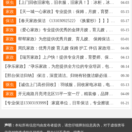
驱虫
【上门回收旧家电，旧衣服，旧家具！】: 冰柜，冰箱，空调，电脑，电视机，洗衣机，旧手机，旧门窗，门窗拆除，壁挂炉，暖气片，太阳能，热水器，电动车，摩托车，三轮车，旧电机，电焊机，旧衣服，旧鞋，棉花套子库存旧货，酒店用品，制冷设备，一切旧家电，上门服务！15903293713 地址、电话：15903293713
04-03
家政
【天一城一心家政】专业提供：保姆，月嫂，育婴师；护工，钟点工以及相关人才培训 13933711114 一心一意为您服务
03-15
保洁
【春天家政保洁 《13103092522》《换窗纱》】】】:】】: 🌹🌹 1 专业家庭保洁、单位日常保洁、擦玻璃、厨房、卫生间保洁、室内整体卫生、新房开荒保洁、钟点工，2.清洗地毯，真皮沙发，清洗各大品牌空调，洗衣机，冰箱，清洗油烟机，大型厨房烟道清洗，可出检测报告。3 .清洗各种布艺沙发套。地板打蜡，地板砖美缝，4清洗地暖，采用先进的脉冲技术，干净彻底。清洗自来水管。5【换窗纱】。订做隐形窗纱，金刚网纱窗。等家庭活。开锁，换各种锁芯！欢迎新老客户来电！ 地址、电话：13103092522
03-17
家政
（爱心家政）专业提供优秀的金牌月嫂，育儿嫂，保姆，护工，保洁，家政培训证件办理，电话15613966848
03-15
家政
帮帮家政》为您提供优秀月嫂、育儿嫂、 保姆保洁、护工、伴侣婚介，家政培训证书，招加盟，电话 15030988642微同
03-01
家政
周氏家政：优秀月嫂 育儿嫂 保姆 护工 伴侣 家政培训证书 婚介 招加盟，登记房源代办过户贷款17832192952微同
04-06
家政
【瑞芳家政】上户快！提供专业月嫂，育婴师、保姆、护工、保洁，小时工！常年培训学员，办理证书！15076868911微同
04-13
【孕乐家政】:“孕乐家政，为您提供全方位的专业培训，包括月嫂、育儿嫂、保姆、护工、保洁等家政服务。我们注重细节，提供个性化育儿方案，科学护理老人，高效清洁家居。加入我们，让每个家庭都能享受到贴心、专业的家政服务，共创美好未来。同时提供月嫂，育儿嫂，保姆，护工，临床陪护，小时工，不考核不派单，免费培训毕业安排工作。15075917935】 地址、电话：信都区工人村电话15075917935
08-14
【邢台保洁归纳】:保洁，深度清洁。归纳有轻微洁癖必须给您的爱家，收拾的干干净净。 地址、电话：17732957737
09-30
驱虫
【诚信上门高价回收】: 羽绒服，回收家电冰箱，电脑，电视，洗衣机，热水器，摩托车，三轮车，电动车，暖气片。回收空调，挂式空调，柜式空调，中央空调，窗机空调，移动空调。回收旧家具，旧沙发，旧衣柜，旧床，清理旧家具，清理木头家具，清理木制地板，回收旧门窗，塑钢门窗，铝合金门窗，断桥铝门窗，拆卸各种门窗一切废旧物资回收办公家具，网吧清空，饭店用品，桌椅板凳，厨房用品，制冷设备，拆除门窗，0319-3826650 13229890839微信同步 地址、电话：开元路18333985418 地址、电话：13229890839
03-13
家政
开元南路月亮湾北区55平一室一厅，精装修，品牌家具家电齐全，18632969522
04-09
【专业保洁13303193999】:家庭单位，日常保洁，专业擦玻璃，清洗地面墙砖厨房卫生间，门市，办公室，出租房保洁。地暖请洗，家电清洗，换纱窗，管道疏通，新房开荒，美缝，钟点工等服务 地址、电话：13303193999
01-21
声明：
本站所有信息均由发布者提供，请您仔细辨别信息真伪，对于虚假类等