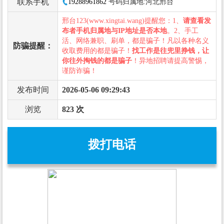
联系手机
19288961862
号码归属地:河北邢台
邢台123(www.xingtai.wang)提醒您：1、
请查看发
布者手机归属地与IP地址是否本地
。2、手工
活、网络兼职、刷单，都是骗子！凡以各种名义
防骗提醒：
收取费用的都是骗子！
找工作是往兜里挣钱，让
你往外掏钱的都是骗子
！异地招聘请提高警惕，
谨防诈骗！
发布时间
2026-05-06 09:29:43
浏览
823 次
拨打电话