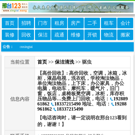
首页
招聘
门市
租房
房产
二手
租车
会计
装修
回收
保洁
疏通
维修
开锁
物流
搬家
：cnxingtai
公告：
当前位置
首页
>>
保洁清洗
>> 驱虫
【高价回收】: 高价回收，空调，冰箱，冰
柜，液晶电视，洗衣机，学校淘汰物品，
单位淘汰物品，上下床，办公家具，办公
电脑，电动车，摩托车，暖气片，旧门
窗，饭店，桌椅板凳空调，冰柜，库存积
压物品等…免费上门回收，电话：
192889
信息内容
61862
18337215490
地址、电话：
19288
961862
18337215490
【电话咨询时，请一定说明在邢台123看到
的，谢谢！】