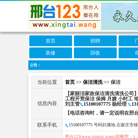
首页
招聘
装修
回收
公告：
当前位置
首页
>>
保洁清洗
>> 保洁
【家丽洁家政保洁清洗清洗公司】:
工程开荒保洁 保姆 月嫂 小时工
信息内容
刘主管
15100107775
杨经理
13
【电话咨询时，请一定说明在邢台
联系手机
15100107775
号码归属地:石家庄市
邢台123(www.xingtai.wang)提醒您：1