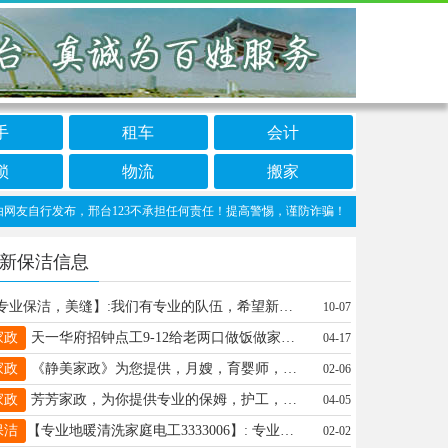
手
租车
会计
锁
物流
搬家
行发布，邢台123不承担任何责任！提高警惕，谨防诈骗！做推广、做信息置顶！请加邢台1
新保洁信息
【专业保洁，美缝】:我们有专业的队伍，希望新老客户来电 地址、电话：15833635682
10-07
家政
天一华府招钟点工9-12给老两口做饭做家务，单休1600能做的联系19903293350
04-17
家政
《静美家政》为您提供，月嫂，育婴师，保姆，护工，保洁，常年培训，🈶需要的联系18833997206微
02-06
家政
芳芳家政，为你提供专业的保姆，护工，金牌月嫂，育婴师，做饭阿姨，咱这上户快不合适随时都可以换，15030976373
04-05
保洁
【专业地暖清洗家庭电工3333006】: 专业设备脉冲（射蛋）清洗地暖，清洗家电，空调，电热水器。太阳能热水器，全自动洗衣机，冰箱，地暖清洗，暖气片等。水管维修，更换水龙头，阀门，地漏水管地暖打压，精准测漏。 地址、电话：邢台市3333006--15632978857
02-02