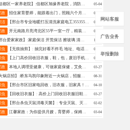
【信都区一家养老院】:信都区旭缘养老院，消防手续齐全，环境优美地址：信都区泉北大街园林小区4期第六栋商务楼二、三楼乘车路线:乘坐22路、30路、37路到园林小区站点下车:北行50米路东园林小区4期商务楼3楼。有意向联系131-9161-8668(微信同号) 地址、电话：13191618668
05-04
家政
招住家育婴师，能跟着出门，照顾六个月女婴，要求能做辅食，月休四天，工资6500。电话13013291988
03-09
网站客服
保洁
【邢台市专业地暖打压清洗家庭电工3553555换分水器】: 专业清洗地暖，暖气，自来水管道，电暖器，，用最先进的脉冲清洗技术，清洗干净彻底，效果明显，清洗过程干净卫生，射蛋深度清洗，效果立竿见影。长期提供；；疏通下水道，家庭电工，地暖清洗上门专业家电清洗各种品牌空调，电热水器，太阳能热水器，全自动洗衣机，冰箱，地暖清洗，暖清气片等家电 地址、电话：3553555一13930938210
05-05
家政
开元南路月亮湾北区55平一室一厅，精装修，品牌家具家电齐全，18632969522
04-09
广告业务
【邢台爱家家政】:家庭保洁 开荒保洁 擦玻璃 清洗烟机 地暖清洗 服务热线：15350861626（） 地址、电话：15350861626
10-31
驱虫
【无痕抽剪】: 抽完好看不炸毛 地址、电话：19061997625
01-31
举报删除
驱虫
【上门高价回收旧衣服，鞋，包，废旧手机】】: 上门速度快，回收价格高。高价上门回收旧衣服，鞋子包包，毛绒玩具，棉花被子，床上用品，宾馆床单被罩，毛巾浴巾，尾货，废旧手机、电脑、洗衣机、路由器、 CT片 地址、电话：地址：邢台市襄都区石北村手机号：15100990350
03-18
家政
本地人调理亚健康，可做家庭保健，艾灸养生门市合作，另寻18-35岁的兼职女助理一名，预约加微17081576398
03-27
【火锅店招】:桥东马凯印象附近一火锅店，招服务员，钟点工，各两名。13932955003 地址、电话：13932955003
08-31
驱虫
【邢台市区旧家电回收，旧衣服，旧家具！】: 冰柜，冰箱，空调，电脑，电视机，洗衣机，旧手机，旧门窗，门窗拆除，壁挂炉，暖气片，太阳能，热水器，电动车，摩托车，三轮车，旧电机，，电焊机，旧衣服，旧鞋，棉花套子，库存旧货，酒店用品，制冷设备，一切旧家电，上门服务！15903293713 地址、电话：15903293713
04-10
驱虫
【回收旧衣服】: 高价上门回收旧衣服旧鞋旧被子旧手机旧家电价格合理童叟无欺13293115116/13731061565 地址、电话：邢台市去13731061565
03-27
驱虫
【邢台杀虫灭鼠消毒灭菌】: 专业灭鼠、灭蚂蚁、灭蟑螂、灭害虫、灭蚊蝇、除四害、厕所祛异味、专业消毒杀菌. 地址、电话：13930900308
02-02
家政
江馨家政：为你提供月嫂，育婴师，保姆，保洁，护工，小时工，接送孩子做饭18330960987
03-04