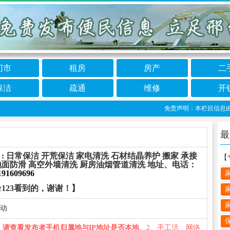
门市
租房
房产
二
保洁
疏通
维修
开
免责声明：本栏目信息由网友自
最
 日常保洁 开荒保洁 家电清洗 石材结晶养护 搬家 承接
 地面防滑 高空外墙清洗 厨房油烟管道清洗 地址、电话：
191609696
123看到的，谢谢！】
移动
、
请查看发布者手机归属地与IP地址是否本地
。2、手工活、网络