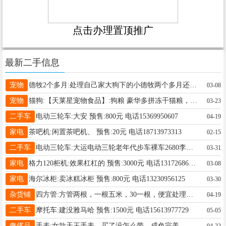
点击办理置顶推广
最新二手信息
宠物
德牧2个多月:处理自己家大狗下的小德牧两个多月还有一公一母280一只 预售:280一只元 电话15732919238
03-08
宠物
猫狗:【天莱星宠物食品】:狗粮 豪华多拼冻干猫粮，纯粮国标粮，市区送货外地发货，不吃包退，有量详谈 预售:20元 电话15831900111
03-23
二手车
电动三轮车:大安 预售:800元 电话15369950607
04-19
家电
茶吧机:闲置茶吧机、 预售:20元 电话18713973313
02-15
二手车
电动三轮车:大运电动三轮老年代步车裸车2680李总19912006551 预售:2680元 电话19912006551
03-31
家电
格力120柜机:效果杠杠的 预售:3000元 电话13172686786
03-08
家电
海尔冰柜:卖冰糕冰柜 预售:800元 电话13230956125
03-30
杂货铺
四方管:方管两根，一根五米，30一根，便宜处理，电话15132971062 预售:30元 电话15132971062
04-19
二手车
摩托车:建没雅马哈 预售:1500元 电话15613977729
05-05
奢侈品
手表:女款天王手表，买了没怎么带，成色完美，原价2400左右。现价800。非诚勿扰 预售:800元 电话15631950101
04-22