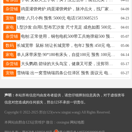
杂货铺
鸡蛋灌饼烤炉:鸡蛋灌饼烤炉，脉冲点火，找厂家定做的1.2厚的钢板，不糊饼， 预售:300元 电话15732998021
04-09
宠物
德牧:八只小狗 预售:5000元 电话15833685215
04-23
家电
L型沙发:自用L型布艺沙发 尺寸充足 成色如图 500元急出 同城自提 预售:500元 电话18003192009
04-01
杂货铺
电刨:正常使用，铜包电机500带工兵炮弹箱500 预售:500元 电话18230091078
05-07
数码
长城宽带 鼠标:转让长城宽带，包年2 预售:450元 电话15531969183
05-06
家电
单人床带床垫:90*180有床头，自提100元 预售:100元 电话13931957533
04-14
杂货铺
大头鹦鹉:碧绿的大头鸟宝，健康又可爱，没剪羽能独立吃食，自提50，包邮加20邮费 预售:50元 电话15127915905
03-17
宠物
雪纳瑞:出一窝雪纳瑞四条公任泽区 预售:面议元 电话18622823428
03-27
声明：
本站所有信息均由发布者提供，请您仔细辨别信息真伪，对于虚假类等
信息对您造成的任何损失，邢台123不承担一切责任。
Copyright © 2022-2025 邢台123(www.xingtai.wang) All Rights Reserved.
本网站由
邢台123
运营维护 微信：cnxingtai
网站地图