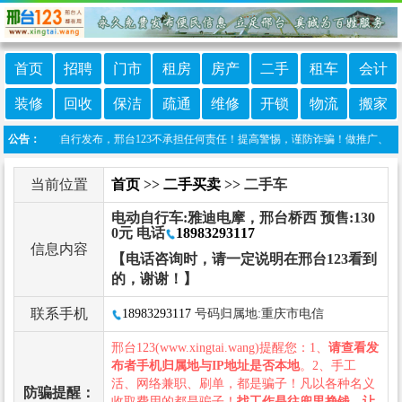
首页
招聘
门市
租房
房产
二手
租车
会计
装修
回收
保洁
疏通
维修
开锁
物流
搬家
息由网友自行发布，邢台123不承担任何责任！提高警惕，谨防诈骗！做推广、做信息置顶！
公告：
当前位置
首页
>>
二手买卖
>> 二手车
电动自行车:雅迪电摩，邢台桥西 预售:130
0元 电话
18983293117
信息内容
【电话咨询时，请一定说明在邢台123看到
的，谢谢！】
联系手机
18983293117
号码归属地:重庆市电信
邢台123(www.xingtai.wang)提醒您：1、
请查看发
布者手机归属地与IP地址是否本地
。2、手工
活、网络兼职、刷单，都是骗子！凡以各种名义
防骗提醒：
收取费用的都是骗子！
找工作是往兜里挣钱，让