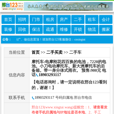
首页
招聘
门市
租房
房产
二手
租车
会计
装修
回收
保洁
疏通
维修
开锁
物流
搬家
做推广、做信息置顶！请加邢台123客服微信：cnxingtai
公告：
当前位置
首页
>>
二手买卖
>> 二手车
摩托车:电摩刚花四百换的电池，7220的电
池。小刀电动摩托车。新大洲摩托车的后
备箱。带一身分体式雨衣。 预售:900元 电
话
18903293117
信息内容
【电话咨询时，请一定说明在邢台123看到
的，谢谢！】
联系手机
18903293117
号码归属地:邢台市电信
邢台123(www.xingtai.wang)提醒您：1、
请查看发
布者手机归属地与IP地址是否本地
。2、手工