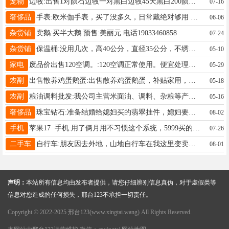
宠物
边牧:出售1对陨石边牧一对黑白边牧45天黑白200陨石300只限12-13号两天还价勿扰过期不卖 预售:200元 电话13603197632
07-16
奢侈品
手表:欧米伽手表，买了没多久，日常戴绝对够用 预售:550元 电话19203399070
06-06
杂货铺
卖鹅:买半大鹅 预售:美丽元 电话19033460858
07-24
杂货铺
保温桶:没用几次，高40公分，直径35公分，不绣钢保温桶。 预售:40元 电话13780493936
05-10
家电
废品价出售120空调。:120空调正常使用。便宜处理。 预售:2500元 电话15531995951
05-29
农副
出售散养鸡蛋鹅蛋:出售散养鸡蛋鹅蛋，补贴家用，可以预定鸡苗鹅苗 预售: 电话1509921656
05-18
农副
粮油调料批发:我公司主营米面油、调料、杂粮等产品，货品齐全，批发零售均可。主营品牌有福临门、金龙鱼、海天、金沙河等 预售: 电话15100973100
05-16
奢侈品
珠宝钻石:准备结婚给媳妇买的翡翠挂件，媳妇要彩礼36万给不起彩礼了儿子说这婚不结了，一对龙凤呈祥翡翠首饰急出手 预售:1800元 电话17652692412
08-02
手机
苹果17 手机:用了俩月用不习惯这个系统，5999买的。5600出全原装绿色的 预售:5600元 电话15333390505
07-26
二手车
自行车:朋友因去外地，山地自行车在我这里变卖，非常好骑，青少年可骑！成年人骑都没有问题，寻找有缘人！ 预售:350元 电话15369955761
08-01
声明：
本站所有信息均由发布者提供，请您仔细辨别信息真伪，对于虚假类等
信息对您造成的任何损失，邢台123不承担一切责任。
Copyright © 2022-2025 邢台123(www.xingtai.wang) All Rights Reserved.