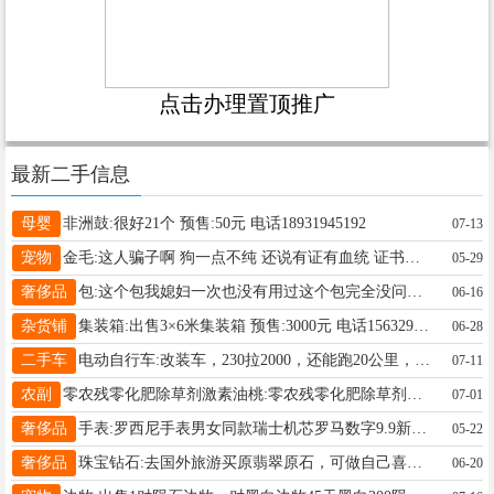
点击办理置顶推广
最新二手信息
母婴
非洲鼓:很好21个 预售:50元 电话18931945192
07-13
宠物
金毛:这人骗子啊 狗一点不纯 还说有证有血统 证书说被狗撕烂啦 还说狗狗三个多月 狗牙齿都换完啦 完全骗子 预售:0元 电话12345678900
05-29
奢侈品
包:这个包我媳妇一次也没有用过这个包完全没问题的 预售:300元 电话19303298178
06-16
杂货铺
集装箱:出售3×6米集装箱 预售:3000元 电话15632928909
06-28
二手车
电动自行车:改装车，230拉2000，还能跑20公里，三院附近看车，可以小刀 预售:1200元 电话18233960732
07-11
农副
零农残零化肥除草剂激素油桃:零农残零化肥除草剂激素，自然成熟果香四溢的油桃.隆尧县尧山红绿灯往南大约800米路西出摊，可发快递 预售: 电话15097921656
07-01
奢侈品
手表:罗西尼手表男女同款瑞士机芯罗马数字9.9新有票戴五次原来1690 预售:668元 电话19948097749
05-22
奢侈品
珠宝钻石:去国外旅游买原翡翠原石，可做自己喜欢的首饰，有需要可以加微联系757364847电话陌生号打不通 预售:10000元 电话18875738688
06-20