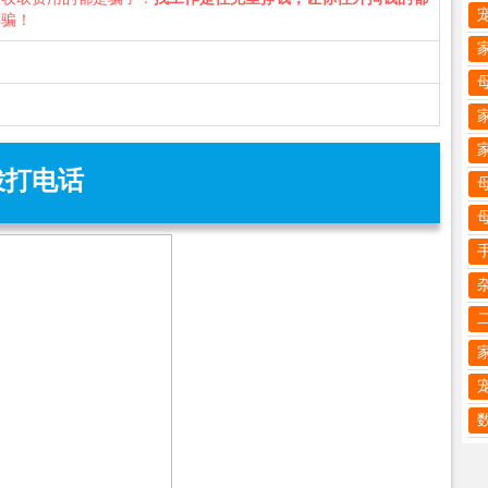
诈骗！
拨打电话