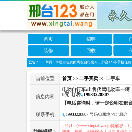
首页
招聘
装修
回收
公告：
免责声明：本栏目信息由网友自行发布，邢台123不承担任何责任！提
当前位置
首页
>>
二手买卖
>> 二手车
电动自行车:出售代驾电动车一辆，
0元 电话
19933228807
信息内容
【电话咨询时，请一定说明在邢台
联系手机
19933228807
号码归属地:河北邢台
邢台123(www.xingtai.wang)提醒您：1
防骗提醒：
兼职、刷单，都是骗子！凡以各种名