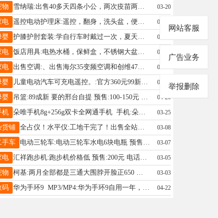
宠物
雪纳瑞:出售40多天四条小公，两次疫苗两次驱虫。有意私聊 预售:面议元 电话17531967654
03-20
家电
遥控电动护理床:遥控，翻身，洗头盆，便盆。可手动可遥控。 预售:1200元 电话16632989810
02-21
网站客服
母婴
护膝护肘套装:学自行车时戴过一次，夏天万一摔倒就破皮，护具很有必要，几乎全新，xs码适合50到80斤 预售:30元 电话15100881660
04-29
家电
饭店用具:电热水桶，保鲜盒，不锈钢大盆、桶、盘子，洗菜池，操作台，气灶，铁板，碗，保鲜膜，头套饭店不干了处理、 预售:1元 电话15933389899
03-25
广告业务
家电
出售空调:、出售海尔35变频空调和创维47电视，正常使用无故障，已经拆下来 预售:1元 电话18731973958
04-02
母婴
儿童电动汽车可充电遥控。:官方360元99新，邢台市桥西守敬路。 预售:130元 电话19103200306
03-09
举报删除
母婴
吊篮:89成新 要的邢台自提 预售:100-150元 电话19933232771
04-20
手机
朵唯手机8g+256g双卡全网通手机 手机:朵唯手机8g+256g双卡全网通手机，内存一直涨，超值大内存手机 预售:280元 电话17731962240
03-25
杂货铺
全占仪！水平仪:工地干完了！出售全站仪！水平仪！一套！ 预售:2元 电话19933225290
03-08
二手车
电动三轮车:电动三轮车水电6块电瓶 预售:12000元 电话18630169597
03-07
家电
汇祥跑步机:跑步机价格低 预售:200元 电话15833637608
03-05
宠物
柯基:两月全部都是三通大围脖开脸正650 预售:650元 电话18331998883
03-03
数码
华为手环9 MP3/MP4:华为手环9自用一年，因跑步需要提升装备遂低价处理。 预售:100元 电话15131973667
04-22