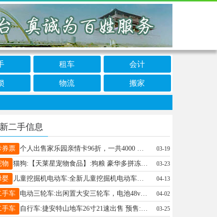
手
租车
会计
锁
物流
搬家
新二手信息
卡券票
个人出售家乐园亲情卡96折，一共4000 每张500元面额需要联系18803090906不议价不单卖
03-19
宠物
猫狗:【天莱星宠物食品】:狗粮 豪华多拼冻干猫粮，纯粮国标粮，市区送货外地发货，不吃包退，有量详谈 预售:20元 电话15831900111
03-23
母婴
儿童挖掘机电动车:全新儿童挖掘机电动车处理、带灯光带遥控、手慢无、 预售:280元 电话15832910767
04-13
二手车
电动三轮车:出闲置大安三轮车，电池48v32a，我在邢台市区，棚子里带定制斗篷，能坐人，放下来就是斗，能拉东西。 预售:1650元 电话13903193159
04-02
二手车
自行车:捷安特山地车26寸21速出售 预售:380元 电话18131981579
03-25