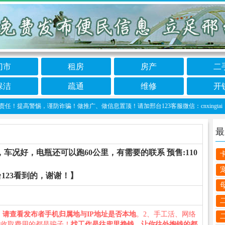
门市
租房
房产
二
保洁
疏通
维修
开
高警惕，谨防诈骗！做推广、做信息置顶！请加邢台123客服微信：cnxingtai
最
车况好，电瓶还可以跑60公里，有需要的联系 预售:110
123看到的，谢谢！】
、
请查看发布者手机归属地与IP地址是否本地
。2、手工活、网络
义收取费用的都是骗子！
找工作是往兜里挣钱，让你往外掏钱的都