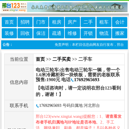
首页
招聘
门市
租房
房产
二手
租车
会计
装修
回收
保洁
疏通
维修
开锁
物流
搬家
公告：
免责声明：本栏目信息由网友自行发布，邢台123不承
当前位置
首页
>>
二手买卖
>> 二手车
电动三轮车:出售电动三轮车一辆，带一个
1.6米冷藏柜和一块铁板，需要的老板联系
预售:1900元 电话
17692965693
信息内容
【电话咨询时，请一定说明在邢台123看到
的，谢谢！】
联系手机
17692965693
号码归属地:河北邢台
邢台123(www.xingtai.wang)提醒您：1、
请查看发
布者手机归属地与IP地址是否本地
。2、手工
活、网络兼职、刷单，都是骗子！凡以各种名义