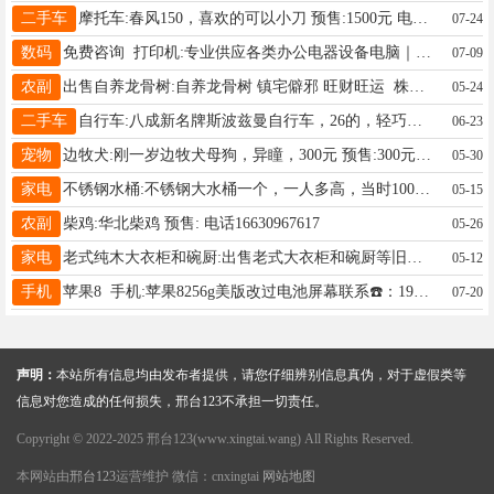
二手车
摩托车:春风150，喜欢的可以小刀 预售:1500元 电话13082025608
07-24
数码
免费咨询 打印机:专业供应各类办公电器设备电脑｜手机｜打印机｜空调｜交换机配套耗材：硒鼓、墨粉、硬盘全新现货， 预售:999元 电话18730945502
07-09
农副
出售自养龙骨树:自养龙骨树 镇宅僻邪 旺财旺运 株高30/60公分 预售: 电话19103215686
05-24
二手车
自行车:八成新名牌斯波兹曼自行车，26的，轻巧好骑，好骑，真好骑，一切正常 预售:180元 电话13247447280
06-23
宠物
边牧犬:刚一岁边牧犬母狗，异瞳，300元 预售:300元 电话13363748216
05-30
家电
不锈钢水桶:不锈钢大水桶一个，一人多高，当时1000多买的。 预售:230元 电话15631903886
05-15
农副
柴鸡:华北柴鸡 预售: 电话16630967617
05-26
家电
老式纯木大衣柜和碗厨:出售老式大衣柜和碗厨等旧家具，纯木质自己打的，有需要的给钱就卖了，可以看货面议 预售:80元 电话18931950255
05-12
手机
苹果8 手机:苹果8256g美版改过电池屏幕联系☎️：19133992905 预售:600元 电话19133992905
07-20
声明：
本站所有信息均由发布者提供，请您仔细辨别信息真伪，对于虚假类等
信息对您造成的任何损失，邢台123不承担一切责任。
Copyright © 2022-2025 邢台123(www.xingtai.wang) All Rights Reserved.
本网站由
邢台123
运营维护 微信：cnxingtai
网站地图