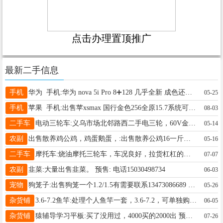
点击办理置顶推广
最新二手信息
手机
华为 手机:华为 nova 5i Pro 8➕128 几乎全新 成色还可以，后盖无碎裂 适合备用机 老人孩子用 预售:380元 电话19213299844
05-25
手机
苹果 手机:出售苹xsmax 国行金色256全原15.7系统可以装巨魔 预售:1150元 电话13513299993
08-03
二手车
电动三轮车:义乌市场北邻路西二手电三轮，60V金彭1.3米车斗带高低档好开好骑车况精品 预售:1800元 电话13784903265
05-14
农副
出售散养鸡公鸡，鸡蛋鹅蛋，:出售散养公鸡16一斤，可以代加工处理，鸡蛋，鹅蛋， 预售: 电话15097921656
05-16
二手车
摩托车:烧油摩托三轮车，车况良好，拉货杠杠的，动力足，车斗2米×1.2米，有意可聊 预售:1200元 电话19131919313
07-07
农副
韭菜:大量出售韭菜。 预售: 电话15030498734
06-03
宠物
狗笼子:出售狗笼一个1.2/1.5有需要联系13473086689 预售:300元 电话13473086689
05-26
杂货铺
3.6-7.2鱼竿:处理个人鱼竿一套，3.6-7.2，可单独购买，50一根，兴达路13383391878 预售:50元 电话13383391878
06-05
杂货铺
猿辅导学习平板:买了没用过，4000买的2000出 预售:2000元 电话18732961347
07-26