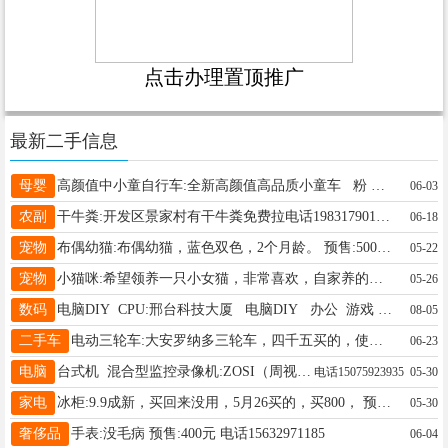
点击办理置顶推广
最新二手信息
母婴
高颜值中小童自行车:全新高颜值高品质小童车 粉 绿 黄 14寸 16寸 户外骑行 公园打卡 遛娃神器 预售:350元 电话13102552895
06-03
农副
干牛粪:开发区景家村有干牛粪免费拉电话19831790125 预售: 电话19831790125
06-18
宠物
布偶幼猫:布偶幼猫，蓝色双色，2个月龄。 预售:500元 电话18831990599
05-22
宠物
小猫咪:希望领养一只小女猫，非常喜欢，自家养的，可以交个朋友吗？谢谢爱心人士 预售:0元元 电话13933742473
05-26
数码
电脑DIY CPU:邢台科技大厦 电脑DIY 办公 游戏 需要联系 预售:5000元 电话18730979731
08-05
二手车
电动三轮车:大安罗纳多三轮车，四千五买的，使用不到两个月，成色如图，非诚勿扰！！ 预售:3100元 电话13172691798
06-23
电脑
台式机 混合型监控录像机:ZOSI（周视）8路混合型硬盘录像机、、高清数字/模拟监控录像机。、 2026年5月30日、 预售:1元
电话15075923935
05-30
家电
冰柜:9.9成新，买回来没用，5月26买的，买800， 预售:一一|元 电话13503198691
05-30
奢侈品
手表:没毛病 预售:400元 电话15632971185
06-04