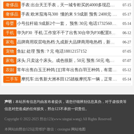
奢侈品
手表:出台天王手表，天一城专柜买的4000多现忍痛割爱两折出售，买了没怎么戴全套包装盒都在 预售:1000元 电话14703193000
07-15
奢侈品
手表:欧米茄海马300 懂的来 9.9成新 预售:2400元 电话15094491985
05-17
母婴
小号拉杆箱:9成新2个一套， 预售:30元 电话17325603232
05-14
手机
华为P30 手机:工作室不干了出售30台华为P30配置8+128，有需要的朋友联系 预售:240元 电话15130978918
06-12
家电
品牌商用双层电热档:九成新大品牌商用电热档，新买二千多的那种，现在便宜卖了，想要的速度 预售:550元 电话18831981775
06-27
宠物
鱼缸:处理 预售:？元 电话18812157152
07-05
家电
床头:只卖这个床头。成色很新，50元 预售:50元 电话18830973156
07-07
农副
常年出售白玉王种鸽:[][]常年出售白羽王种鸽，有需要的私聊[握手][握手]微信同号 预售: 电话18713969750
05-12
二手车
摩托车:出售新大洲本田125踏板摩托车一辆，正常行驶12000公里4s店保养，9成新 预售:4300元 电话15532918777
05-14
声明：
本站所有信息均由发布者提供，请您仔细辨别信息真伪，对于虚假类等
信息对您造成的任何损失，邢台123不承担一切责任。
Copyright © 2022-2025 邢台123(www.xingtai.wang) All Rights Reserved.
本网站由
邢台123
运营维护 微信：cnxingtai
网站地图