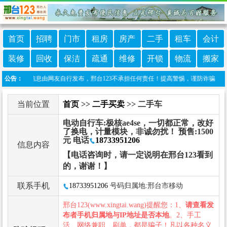
首页
招聘
门市
租房
房产
二手
租车
会计
装修
回收
保洁
疏通
维修
开锁
物流
搬家
：本栏目信息由网友自行发布，邢台123不承担任何责任！提高警惕，谨防诈骗！做推广、做
公告：
当前位置
首页
>>
二手买卖
>> 二手车
电动自行车:极核ae4se，一切都正常，改好
了换电，计量模块，非诚勿扰！ 预售:1500
元 电话
18733951206
信息内容
【电话咨询时，请一定说明在邢台123看到
的，谢谢！】
联系手机
18733951206
号码归属地:邢台市移动
邢台123(www.xingtai.wang)提醒您：1、
请查看发
布者手机归属地与IP地址是否本地
。2、手工
活、网络兼职、刷单，都是骗子！凡以各种名义