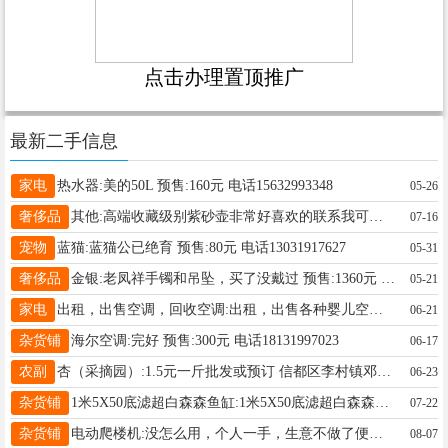
点击办理置顶推广
最新二手信息
家电
热水器:美的50L 预售:160元 电话15632993348
05-26
奢侈品
其他:高端收藏级别紫砂壶非常好喜欢的联系我可以看看寻懂行的有缘无分价格可以小刀 预售:一个800元 电话13831984288
07-16
宠物
蓝猫:蓝猫公已绝育 预售:80元 电话13031917627
05-31
奢侈品
金银:老凤祥手镯和吊坠，买了没戴过 预售:1360元 电话18733965251
05-21
家电
出租，出售空调，回收空调:出租，出售各种婴儿空调，质量保证，价格便宜，有需要的电话联系，回收旧空调，旧空调置换新旧空调 预售:450元 电话13172681578
06-21
杂货铺
海尔空调:完好 预售:300元 电话18131997023
06-17
农副
杏（采摘园）:1.5元一斤批发或预订 信都区李村镇邓庄村 预售: 电话13932924767
06-23
杂货铺
1米5X50底滤超白森森鱼缸:1米5X50底滤超白森森鱼缸，爽快价格可以谈，大差不多就行 买的时候5000多 预售:750元 电话17733977373
07-22
杂货铺
电动爬楼机:没怎么用，个人一手，生意不做了便宜卖 预售:1200元 电话15830700570
08-07