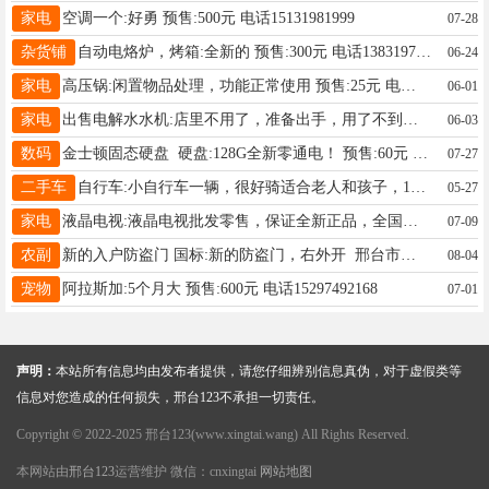
家电
空调一个:好勇 预售:500元 电话15131981999
07-28
杂货铺
自动电烙炉，烤箱:全新的 预售:300元 电话13831972728
06-24
家电
高压锅:闲置物品处理，功能正常使用 预售:25元 电话13463917890
06-01
家电
出售电解水水机:店里不用了，准备出手，用了不到一年，电解水小分子 弱碱性水清除人体自由基 补充微量元素，含氢离子等 预售:19000元 电话12175989529
06-03
数码
金士顿固态硬盘 硬盘:128G全新零通电！ 预售:60元 电话15532999444
07-27
二手车
自行车:小自行车一辆，很好骑适合老人和孩子，120元就卖了，需要的联系我18531965821 预售:120元 电话18531965821
05-27
家电
液晶电视:液晶电视批发零售，保证全新正品，全国联保，支持售后安装维修，假一赔万，实体店现货，价格比拼网络平台 预售:550元 电话13722905151
07-09
农副
新的入户防盗门 国标:新的防盗门，右外开 邢台市市区，自提 200元 预售: 电话13930942039
08-04
宠物
阿拉斯加:5个月大 预售:600元 电话15297492168
07-01
声明：
本站所有信息均由发布者提供，请您仔细辨别信息真伪，对于虚假类等
信息对您造成的任何损失，邢台123不承担一切责任。
Copyright © 2022-2025 邢台123(www.xingtai.wang) All Rights Reserved.
本网站由
邢台123
运营维护 微信：cnxingtai
网站地图