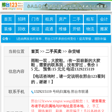
首页
招聘
门市
租房
房产
二手
租车
会计
装修
回收
保洁
疏通
维修
开锁
物流
搬家
：本栏目信息由网友自行发布，邢台123不承担任何责任！提高警惕，谨防诈骗！做推广、做
公告：
当前位置
首页
>>
二手买卖
>> 杂货铺
雨鞋一双，大胶鞋。:有一双崭新的大胶
鞋，需要的联系我，没有穿过，售价 1
5 元。 预售:15 元元 电话1329215119
信息内容
【电话咨询时，请一定说明在邢台123看到
的，谢谢！】
联系手机
1329215119
号码归属地:邢台市联通
邢台123(www.xingtai.wang)提醒您：1、
请查看发
布者手机归属地与IP地址是否本地
。2、手工
活、网络兼职、刷单，都是骗子！凡以各种名义