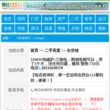
首页
招聘
门市
租房
房产
二手
租车
会计
装修
回收
保洁
疏通
维修
开锁
物流
搬家
23客服微信：cnxingtai
公告：
当前位置
首页
>>
二手买卖
>> 杂货铺
3500W电磁炉:三相电，两相电都可以，用
了3个月，没任何问题，横排 预售:750元
电话
18531639570
信息内容
【电话咨询时，请一定说明在邢台123看到
的，谢谢！】
联系手机
18531639570
号码归属地:河北廊坊
邢台123(www.xingtai.wang)提醒您：1、
请查看发
布者手机归属地与IP地址是否本地
。2、手工
活、网络兼职、刷单，都是骗子！凡以各种名义