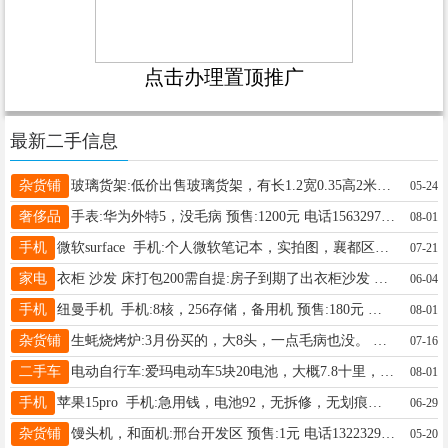
点击办理置顶推广
最新二手信息
杂货铺
玻璃货架:低价出售玻璃货架，有长1.2宽0.35高2米货架12个，1长1.22宽0.4高1.1米柜台货架12个 预售:100元 电话13931938595
05-24
奢侈品
手表:华为外特5，没毛病 预售:1200元 电话15632971185
08-01
手机
微软surface 手机:个人微软笔记本，实拍图，襄都区自取 预售:850元 电话18830928987
07-21
家电
衣柜 沙发 床打包200需自提:房子到期了出衣柜沙发 床三样打包一起200需要自提 预售:200元 电话18131832732
06-04
手机
纽曼手机 手机:8核，256存储，备用机 预售:180元 电话19565645245
08-01
杂货铺
生蚝烧烤炉:3月份买的，大8头，一点毛病也没。 预售:0元 电话15732157757
07-16
二手车
电动自行车:爱玛电动车5块20电池，大概7.8十里，襄都区豫竹苑小区 预售:950元 电话15832969692
08-01
手机
苹果15pro 手机:急用钱，电池92，无拆修，无划痕，国航512内存，ID可退，支持验机！ 预售:2600元 电话19731394521
06-29
杂货铺
馒头机，和面机:邢台开发区 预售:1元 电话13223299539
05-20