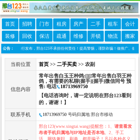
首页
招聘
门市
租房
房产
二手
租车
会计
装修
回收
保洁
疏通
维修
开锁
物流
搬家
由网友自行发布，邢台123不承担任何责任！提高警惕，谨防诈骗！做推广、做信息置顶！请
公告：
当前位置
首页
>>
二手买卖
>> 农副
常年出售白玉王种鸽:[][]常年出售白羽王种
鸽，有需要的私聊[握手][握手]微信同号 预
售: 电话
18713969750
信息内容
【电话咨询时，请一定说明在邢台123看到
的，谢谢！】
联系手机
18713969750
号码归属地:邢台市移动
邢台123(www.xingtai.wang)提醒您：1、
请查看发
布者手机归属地与IP地址是否本地
。2、手工
活、网络兼职、刷单，都是骗子！凡以各种名义