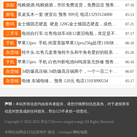
农副
纯粮烧酒:纯粮烧酒，市区免费送货，免费品尝 预售: 电话15933397540
07-10
家电
茶桌实木一套:便宜出 预售:999元 电话13293124000
05-13
数码
金士顿固态硬盘 硬盘:120G金士顿固态硬盘，成色几乎全新。转行清仓。微信同号。 预售:59元 电话19831922539
07-21
二手车
电动自行车:出售电动车4块12废旧电瓶，肯定是不能用了，别想太多，一口价100，打听的勿扰19131980819 预售:100元 电话19131980819
07-17
手机
苹果12pro 手机:闲置美版苹果12pro256g处理1180块钱， 预售:1180元 电话15512822947
06-10
杂货铺
牦牛头:出售几套青海牦牛头和牛角有爱好的联系 预售:头500，角50一对可面议元 电话15333193883
05-26
手机
苹果15pro 手机:白色99新电池84纯原装无拆修 预售:3399元 电话13663193132
06-10
杂货铺
34防爆高压锅:34防爆高压锅两个，一个一百二十元 预售:240元 电话15227687015
06-07
杂货铺
电锤:东城电锤， 预售:120元 电话13103090534
05-17
声明：
本站所有信息均由发布者提供，请您仔细辨别信息真伪，对于虚假类等
信息对您造成的任何损失，邢台123不承担一切责任。
Copyright © 2022-2025 邢台123(www.xingtai.wang) All Rights Reserved.
本网站由
邢台123
运营维护 微信：cnxingtai
网站地图