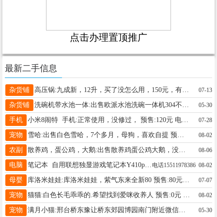
点击办理置顶推广
最新二手信息
杂货铺
高压锅:九成新，12升，买了没怎么用，150元，有需要联系，15630931907 预售:150元 电话15630931907
07-13
杂货铺
洗碗机带水池一体:出售欧派水池洗碗一体机304不锈钢，自重57斤有需要的联系 预售:350元 电话15230402058
05-30
手机
小米8闹特 手机:正常使用，没修过， 预售:120元 电话13131932105
07-28
宠物
雪哈:出售白色雪哈，7个多月，母狗，喜欢自提 预售:400元 电话15613916385
08-02
农副
散养鸡，蛋公鸡，大鹅:出售散养鸡蛋公鸡大鹅，没有用化肥，激素化学杀虫剂的皇冠梨苹果零农残，自然成熟果香四溢香气四溢健康美味 预售: 电话15097921656
08-06
电脑
笔记本 自用联想独显游戏笔记本Y410p电脑:联想独显游戏笔记本Y410p电脑，内存6g+320g固态硬盘，游戏独立2G显卡现在依然能打游戏的电脑、 2026年8月2日、 预售:380元
电话15511978386
08-02
母婴
库洛米娃娃:库洛米娃娃，紫气东来全新80 预售:80元 电话13663198847
07-07
宠物
猫猫:白色长毛乖乖的.希望找到爱咪收养人 预售:0元 电话15303194998
08-02
宠物
满月小猫:邢台桥东豫让桥东郊园博园南门附近微信同步 预售:20元 电话15010385867
05-30