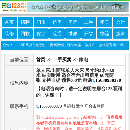
首页
招聘
门市
租房
房产
二手
租车
会计
装修
回收
保洁
疏通
维修
开锁
物流
搬家
邢台123不承担任何责任！提高警惕，谨防诈骗！做推广、做信息置顶！请加邢台123客服
公告：
当前位置
首页
>>
二手买卖
>> 家电
单人床:出两张单人木床 尺寸约2米×0.9
米 结实耐用 适合宿舍出租房用 60元两
张 支持自提 预售:60元 电话
15630930370
信息内容
【电话咨询时，请一定说明在邢台123看到
的，谢谢！】
联系手机
15630930370
号码归属地:邢台市联通
邢台123(www.xingtai.wang)提醒您：1、
请查看发
布者手机归属地与IP地址是否本地
。2、手工
活、网络兼职、刷单，都是骗子！凡以各种名义