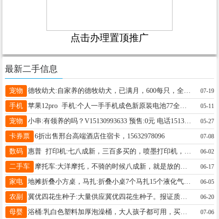
点击办理置顶推广
最新二手信息
宠物
德牧幼犬:自家养的德牧幼犬，已满月，600每只，全是小母狗，共4只，需自提，南和，有意向可电话联系 预售:600元 电话18875769528
07-19
手机
苹果12pro 手机:个人一手手机成色新原装电池77全部原装无拆无修 预售:1350元 电话15103191626
05-11
宠物
小串:有领养的吗？V15130993633 预售:0元 电话15130993633
05-27
卡券票
6折出售邢台高端酒店住宿卡，15632978096
07-08
数码
惠普 打印机:七八成新，三百多买的，喷墨打印机，两个墨盒，墨盒带喷头，连接电脑用，想的联系， 预售:50元 电话13785976152
06-02
二手车
摩托车:大洋摩托，不骑的时候八成新，就是放的时间长了一直没骑，想要的话过来看看， 预售:500元 电话13211088395
06-17
家电
地摊折叠小方桌，马扎:折叠小桌7个马扎15个液化气煮面桶一个大漏勺一个3*3遮阳伞2个只用了两个月！ 预售:500元 电话15097977543
06-05
农副
冀优四花生种子:大量供应冀优四花生种子。报证质量， 预售: 电话15200174132
06-20
母婴
浴桶:乳白色塑料加厚泡澡桶，大人孩子都可用，买了没怎么用，装修腾地方，桥西育英街小区自提 预售:50元 电话13393290873
07-06