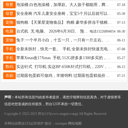
母婴
泡澡桶:白色泡澡桶，加厚款。大人孩子都能用，腾地方。桥西八一路自提 预售:50元 电话19316092053
07-18
母婴
安全座椅:汽车儿童安全座椅，宝宝5个月以后就可以坐，带腰脱，可躺，可坐 预售:200元 电话18103292629
05-30
宠物
猫狗粮:【天莱星宠物食品】:狗粮 豪华多拼冻干猫粮，纯粮国标粮，市区送货外地发货，不吃包退，有量详谈 预售:50元 电话15831900111
07-13
电脑
台式机 无:电脑、 2026年6月30日、 预售:500元
电话15226894054
06-30
宠物
兔子:一个半月小白，十五一只，一只有一斤左右。要的联系，交警支队西邻。 预售:15元 电话13082032090
06-11
手机
全新未拆封，快充一套。 手机:全新未拆封快速充电器一套。 预售:35元 电话15530947780
07-08
手机
苹果Xmas改17Xmas 手机:512G拼多多1300多买的，功能都正常，孩子不玩了 预售:950元 电话13363787176
05-27
数码
实达针式 打印机:实达BP-650K针式打印机，220V，带电源线，功能正常，能打发票、收据、快递单，微信同号 预售:68元 电话19831922539
06-15
农副
过期面包蛋糕可做鸡，羊猪饲料:过期面包蛋糕低价出售量大 预售: 电话13933722672
07-21
声明：
本站所有信息均由发布者提供，请您仔细辨别信息真伪，对于虚假类等
信息对您造成的任何损失，邢台123不承担一切责任。
Copyright © 2022-2025 邢台123(www.xingtai.wang) All Rights Reserved.
本网站由
邢台123
运营维护 微信：cnxingtai
网站地图