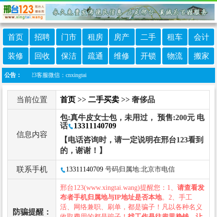
首页
招聘
门市
租房
房产
二手
租车
会计
装修
回收
保洁
疏通
维修
开锁
物流
搬家
23客服微信：cnxingtai
公告：
当前位置
首页
>>
二手买卖
>> 奢侈品
包:真牛皮女士包，未用过， 预售:200元 电
话
13311140709
信息内容
【电话咨询时，请一定说明在邢台123看到
的，谢谢！】
联系手机
13311140709
号码归属地:北京市电信
邢台123(www.xingtai.wang)提醒您：1、
请查看发
布者手机归属地与IP地址是否本地
。2、手工
活、网络兼职、刷单，都是骗子！凡以各种名义
防骗提醒：
收取费用的都是骗子！
找工作是往兜里挣钱，让