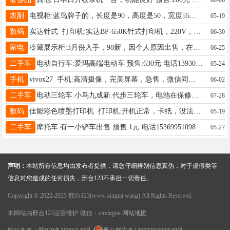
农副
电视柜:蓝鸟牌子的，长度是90，高度是50，宽度55。售价50元 预售: 电话13292151199
05-19
数码
实达针式 打印机:实达BP-650K针式打印机，220V，带电源线，功能正常，能打发票、收据、快递单，微信同号 预售:68元 电话19831922539
06-30
家电
冷藏展示柜:3月份入手，98新，因个人原因出售，在保质期内 预售:600元 电话15833610113
06-25
二手车
电动自行车:爱玛高端电动车 预售:630元 电话13930992766
05-24
手机
vivox27 手机:高清摄像，完美屏幕，急售，微信同号 预售:300元 电话19731391549
06-02
二手车
电动三轮车:小鸟九成新.代步三轮车，电池在保修期内，后面可以折叠，拉人拉货方便，3600买的 预售:1250元 电话19103397129
07-28
数码
佳能彩色喷墨打印机 打印机:开机正常，卡纸，没法测试别的功能，当配件出了。没有墨盒和线材。桥西众友家居自提，附近不远可以送货。 预售:30元 电话13012122009
05-19
二手车
摩托车:有一小铲车出售 预售:1元 电话15369951098
05-27
声明：
本站所有信息均由发布者提供，请您仔细辨别信息真伪，对于虚假类等
信息对您造成的任何损失，邢台123不承担一切责任。
Copyright © 2022-2025 邢台123(www.xingtai.wang) All Rights Reserved.
本网站由
邢台123
运营维护 微信：cnxingtai
网站地图