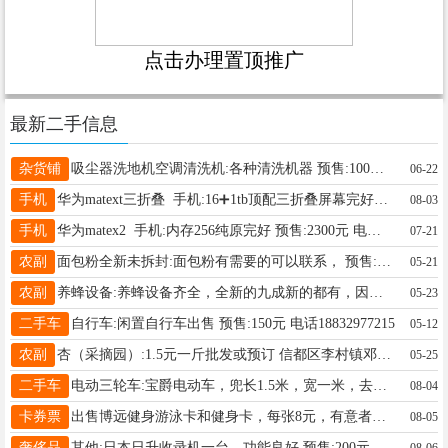
点击办理置顶推广
最新二手信息
杂货铺
吸尘器洗地机空调清洗机:各种清洗机器 预售:100元 电话13363728060
06-22
手机
华为matext三折叠 手机:16➕1tb顶配三折叠屏幕完好好点小磕碰vx：ckhxz212 预售:9600元 电话19273391243
08-03
手机
华为matex2 手机:内存256纯原完好 预售:2300元 电话15511970515
07-21
农副
面包粉全新未拆封:面包粉有需要的可以联系， 预售: 电话15030934040
05-21
农副
养蜂设备:养蜂设备齐全，全新的九成新的都有，因岁数大 干不动了，免费传授技术 包教会，有需要养蜂设备的联系 预售: 电话13231960748
05-23
二手车
自行车:闲置自行车出售 预售:150元 电话18832977215
05-12
农副
杏（采摘园）:1.5元一斤批发或预订 信都区李村镇邓庄村 预售: 电话13932924767
05-25
二手车
电动三轮车:宝爵电动车，兜长1.5米，宽一米，去年年底买的。骑不着了卖掉，4块大电瓶，不还价 预售:2000元 电话19203861956
08-04
卡券票
出售博远健身游泳卡和健身卡，每张8元，有意者联系18330955558
08-05
奢侈品
其他:日本日升收录机一台，功能良好 预售:200元 电话15200166756
08-06