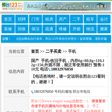
首页
招聘
门市
租房
房产
二手
租车
会计
装修
回收
保洁
疏通
维修
开锁
物流
搬家
：本栏目信息由网友自行发布，邢台123不承担任何责任！提高警惕，谨防诈骗！做推广、做
公告：
当前位置
首页
>>
二手买卖
>> 手机
国产 手机:收旧手机，内存6g=80,8g=110,1
2g=150,外观不限，能正常使用就行 预售:1
10元 电话
18032976050
信息内容
【电话咨询时，请一定说明在邢台123看到
的，谢谢！】
联系手机
18032976050
号码归属地:邢台市电信
邢台123(www.xingtai.wang)提醒您：1、
请查看发
布者手机归属地与IP地址是否本地
。2、手工
活、网络兼职、刷单，都是骗子！凡以各种名义