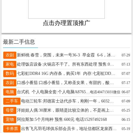
点击办理置顶推广
最新二手信息
农副
新鲜桃:春雪，突围，未来一号36-3 早金霞 6-6，冰点价格，一两毛一斤! 预售: 电话13739686212
07-29
家电
处理饭店设备:火锅店不干了。所有东西处理 预售:0元 电话13931964987
07-13
数码
七彩虹DDR4 16G 内存条，购买1年 内存:七彩虹DDR4 16G 内存条，购买1年，无包装，正常使用。需要的来 预售:350元 电话15531979329
07-07
农副
口感小番茄:口感小番茄，又称圣女果，有甜的，酸甜口的，市场很受欢迎 预售: 电话18531991139
07-17
电脑
台式机 个人电脑全套:个人电脑A87650K处理器8g内存500g硬盘1g独显20寸显示器鼠标键盘全套 襄都区自取、 2026年5月30日、 预售:460元
电话404715031微信
06-07
二手车
电动三轮车:邦德富士达代步车，刚刚一年，6032电池有劲儿跑的远又快，灯亮喇叭响，后面座二个大人，也可以变化成斗 预售:2600元 电话15612999258
07-09
母婴
洋娃娃人偶:30厘米，眼睛是比较立体的，不是画上去的那种，买了一直闲置，九九新 预售:20元 电话18833437703
05-25
宠物
阿拉斯加:5个月纯种 预售:600元 电话15297492168
06-15
卡券票
出售飞凡羽毛球俱乐部会员卡，地址信都区龙泉西大街大桥下路北院内，卡内有1200多元，价格面议15097926868
05-19