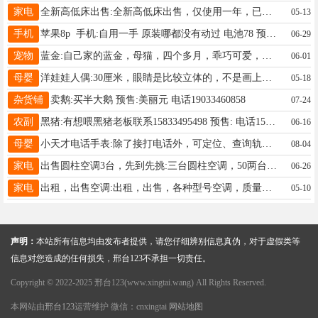
家电
全新高低床出售:全新高低床出售，仅使用一年，已拆卸完成，可以直接拉走 预售:200元 电话15631945060
05-13
手机
苹果8p 手机:自用一手 原装哪都没有动过 电池78 预售:450元 电话19831394444
06-29
宠物
蓝金:自己家的蓝金，母猫，四个多月，乖巧可爱，开脸正，因为家里孩子过敏，实在不能养了，有喜欢的可以电话联系 预售:800元 电话15530949499
06-01
母婴
洋娃娃人偶:30厘米，眼睛是比较立体的，不是画上去的那种，买了一直闲置，九九新 预售:20元 电话18833437703
05-18
杂货铺
卖鹅:买半大鹅 预售:美丽元 电话19033460858
07-24
农副
黑猪:有想喂黑猪老板联系15833495498 预售: 电话15833495498
06-16
母婴
小天才电话手表:除了接打电话外，可定位、查询轨迹。语音、文字聊天。常用功能齐全适合3—15年龄段，139309755 预售:80元 电话13930972755
08-04
家电
出售圆柱空调3台，先到先挑:三台圆柱空调，50两台，70一台。先到先得，打包出五千 预售:5000元 电话15028864116
06-26
家电
出租，出售空调:出租，出售，各种型号空调，质量保证，价格便宜，有需要的电话联系 预售:666元 电话13172681578
05-10
声明：
本站所有信息均由发布者提供，请您仔细辨别信息真伪，对于虚假类等
信息对您造成的任何损失，邢台123不承担一切责任。
Copyright © 2022-2025 邢台123(www.xingtai.wang) All Rights Reserved.
本网站由
邢台123
运营维护 微信：cnxingtai
网站地图