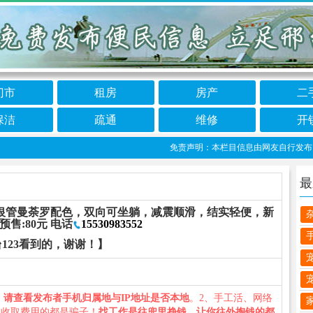
门市
租房
房产
二
保洁
疏通
维修
开
免责声明：本栏目信息由网友自行发布，邢台
最
银管曼荼罗配色，双向可坐躺，减震顺滑，结实轻便，新
售:80元 电话
15530983552
123看到的，谢谢！】
、
请查看发布者手机归属地与IP地址是否本地
。2、手工活、网络
义收取费用的都是骗子！
找工作是往兜里挣钱，让你往外掏钱的都