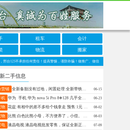
手
租车
会计
锁
物流
搬家
123不承担任何责任！提高警惕，谨防诈骗！做推广、做信息置顶！请加邢台123客服微信：
新二手信息
杂货铺
全新备胎没有过地，闲置处理:全新带铁锅两条打包一起200元，邢台森林公园北自取，也可置换成规格：205/60 R16 两个 预售:200元 电话13293140998
06-15
手机
华为 手机:华为 nova 5i Pro 8➕128 几乎全新 成色还可以，后盖无碎裂 适合备用机 老人孩子用 预售:230元 电话19213299844
06-23
宠物
花盆:有相中的差不多给个钱拿走 预售:1元 电话18812157152
08-02
宠物
比熊:白色比熊小母，不方便养了，小偿。 预售:100元 电话18903294373
08-03
家电
液晶电视:液晶电视批发零售，保证全新正品，全国联保，支持售后安装维修，假一赔万，实体店现货，价格比拼网络平台 预售:550元 电话13722905151
07-09