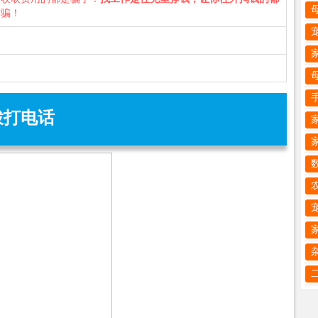
诈骗！
拨打电话