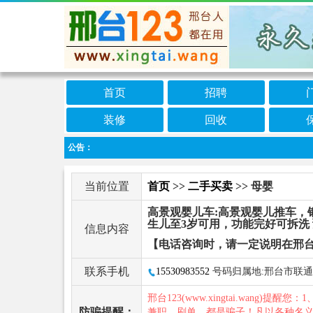
首页
招聘
装修
回收
公告：
当前位置
首页
>>
二手买卖
>> 母婴
高景观婴儿车:高景观婴儿推车，
生儿至3岁可用，功能完好可拆洗 预
信息内容
【电话咨询时，请一定说明在邢台
联系手机
15530983552
号码归属地:邢台市联通
邢台123(www.xingtai.wang)提醒您：1
防骗提醒：
兼职、刷单，都是骗子！凡以各种名