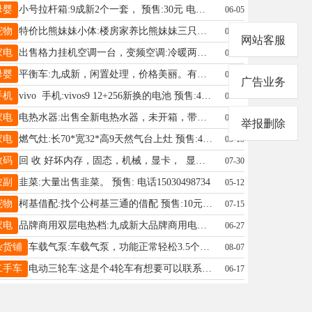
母婴
小号拉杆箱:9成新2个一套， 预售:30元 电话17325603232
06-05
宠物
特价比熊妹妹小体:楼房家养比熊妹妹三只，小体，疫苗驱虫已做，微信同号，喜欢的联系我，价格不高手慢无。 预售:666元 电话18931945957
06-28
网站客服
家电
出售格力挂机空调一台，变频空调:冷暖两用空调，格力变频空调，价格不高，需要联系 预售:1199元 电话15028864116
05-23
母婴
平衡车:九成新，闲置处理，价格美丽。有需要的联系我 预售:50元 电话15373212621
07-25
广告业务
手机
vivo 手机:vivos9 12+256新换的电池 预售:450元 电话19273045991
06-28
家电
电热水器:出售全新电热水器，未开箱，带质保 预售:300元 电话15350858491
06-28
举报删除
家电
燃气灶:长70*宽32*高9天然气台上灶 预售:40元 电话13091285177
05-15
数码
回 收 好坏内存，固态，机械，显卡， 显卡:各种好坏电脑配件，显卡 显示器 内存，整机，好坏都要，洋垃圾好坏卡，点个回收，市区电脑门市个人看过来 预售:100元 电话19565660419
07-30
农副
韭菜:大量出售韭菜。 预售: 电话15030498734
05-12
宠物
柯基借配:找个公柯基三通的借配 预售:10元 电话13286098869
07-15
家电
品牌商用双层电热档:九成新大品牌商用电热档，新买二千多的那种，现在便宜卖了，想要的速度 预售:550元 电话18831981775
06-27
杂货铺
车载气泵:车载气泵，功能正常轻松3.5个压，车卖了用不到了， 预售:45元 电话18131925023
08-07
二手车
电动三轮车:这是个4轮车有想要可以联系我 预售:4500元 电话15100961065
06-17