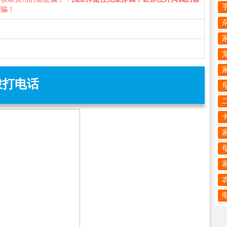
诈骗！
拨打电话