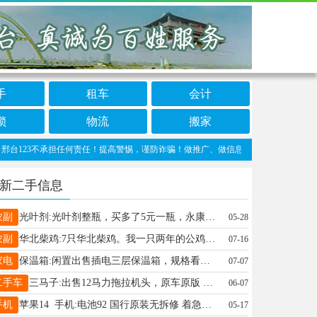
手
租车
会计
锁
物流
搬家
23不承担任何责任！提高警惕，谨防诈骗！做推广、做信息置顶！请加邢台123客服微信：c
新二手信息
农副
光叶剂:光叶剂整瓶，买多了5元一瓶，永康万国城自提 预售: 电话15100881660
05-28
农副
华北柴鸡:7只华北柴鸡。我一只两年的公鸡和5只四个月大的一公四母 预售: 电话16630967617
07-16
家电
保温箱:闲置出售插电三层保温箱，规格看图片，刚买一个多月用不到了 预售:185元 电话19912039226
07-07
二手车
三马子:出售12马力拖拉机头，原车原版 预售:2800元 电话13933739820
06-07
手机
苹果14 手机:电池92 国行原装无拆修 着急用钱 预售:1100元 电话13513520071
05-17