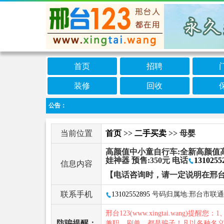
首页
招聘
装修
回收
公告：
当前位置
首页
>>
二手买卖
>> 母婴
高颜值中小童自行车:全新高颜值高品
娃神器 预售:350元 电话
1310255
信息内容
【电话咨询时，请一定说明在邢台
联系手机
13102552895
号码归属地:邢台市联通
邢台123(www.xingtai.wang)提醒您：1
防骗提醒：
兼职、刷单，都是骗子！凡以各种名