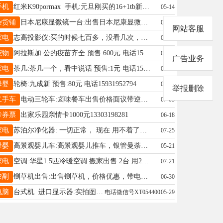
手机
红米K90pormax 手机:元旦刚买的16+1tb新机5299现在涨到5499，现4350出售，只限今明两天过期不卖看清楚。白色 预售:4350元 电话15631967234
05-14
杂货铺
日本尼康显微镜一台:出售日本尼康显微镜一台，有需要的联系 预售:800元 电话15630991164
05-22
网站客服
家电
志高投影仪:买的时候七百多，没看几次，现在150不还价。墨迹入扰 预售:150元 电话17104170666
07-20
宠物
阿拉斯加:公的疫苗齐全 预售:600元 电话15297492168
07-08
广告业务
家电
茶几:茶几一个，看中说话 预售:1元 电话15933094413
05-14
母婴
轮椅:九成新 预售:80元 电话15931952794
07-19
举报删除
二手车
电动三轮车:卤味餐车出售价格面议带逆变器，电池刚换的！内部三个射灯可亮，有意做卤味串串的赠送价值5千的秘籍资料！ 预售:2000元 电话13833941929
07-03
卡券票
出家乐园亲情卡1000元13303198281
06-18
家电
苏泊尔净化器: 一切正常， 现在 用不着了，桥西自提。 预售:300元 电话17692961152
07-25
母婴
高景观婴儿车:高景观婴儿推车，银管曼荼罗配色，双向可坐躺，减震顺滑，结实轻便，新生儿至3岁可用，功能完好可拆洗 预售:80元 电话15530983552
05-21
家电
空调:华星1.5匹冷暖空调 搬家出售 2台 用2年新 预售:680元 电话13363190828
07-21
农副
铡草机出售:出售铡草机，价格优惠，带电机，养牛羊的朋友可以联系 预售: 电话19931946674
06-30
电脑
台式机 进口显示器:实拍图 原装无拆修 功能完好 襄都区自取、 2026年5月27日、 预售:30元
电话微信号XT054400
05-29