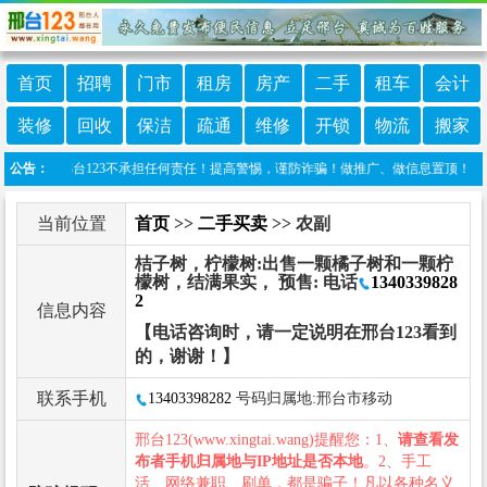
首页
招聘
门市
租房
房产
二手
租车
会计
装修
回收
保洁
疏通
维修
开锁
物流
搬家
布，邢台123不承担任何责任！提高警惕，谨防诈骗！做推广、做信息置顶！请加邢台123
公告：
当前位置
首页
>>
二手买卖
>> 农副
桔子树，柠檬树:出售一颗橘子树和一颗柠
檬树，结满果实， 预售: 电话
1340339828
2
信息内容
【电话咨询时，请一定说明在邢台123看到
的，谢谢！】
联系手机
13403398282
号码归属地:邢台市移动
邢台123(www.xingtai.wang)提醒您：1、
请查看发
布者手机归属地与IP地址是否本地
。2、手工
活、网络兼职、刷单，都是骗子！凡以各种名义