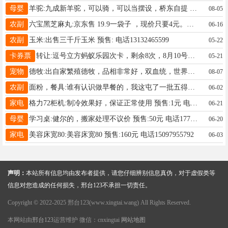
母婴
羊驼:九成新羊驼，可以骑，可以当摆设，桥东自提 预售:15元 电话15003196051
08-05
农副
六宝黑芝麻丸:京东售 19.9一袋子 ，现价只要4元。抵帐来的。 预售: 电话15028834000
06-16
农副
玉米:出售三千斤玉米 预售: 电话13132465599
05-22
卡券票
转让:逗号立方蚂蚁乐园次卡，剩余8次，8月10号到期，可延期1~2个月。电话13831996169
05-21
宠物
德牧:出自家繁殖德牧，品相非常好，双血统，世界狼王，奥丁后代，四十天，疫苗已打，好养活。公母都有，便宜处理 预售:1100元 电话18731951119
08-07
农副
面粉，餐具:谁有认识做早餐的，我这屯了一批五得利六星面粉，和一件粥杯和一次性餐具有需要的联系 预售: 电话13230980859
06-02
家电
格力72柜机:制冷效果好，保证正常使用 预售:1元 电话15531904008
06-21
母婴
学习桌:健尔的，搬家处理不议价 预售:50元 电话17733913732
06-20
家电
美容床宽80:美容床宽80 预售:160元 电话15097955792
06-03
声明：
本站所有信息均由发布者提供，请您仔细辨别信息真伪，对于虚假类等
信息对您造成的任何损失，邢台123不承担一切责任。
Copyright © 2022-2025 邢台123(www.xingtai.wang) All Rights Reserved.
本网站由
邢台123
运营维护 微信：cnxingtai
网站地图