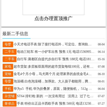
点击办理置顶推广
最新二手信息
母婴
小天才电话手表:除了接打电话外，可定位、查询轨迹。语音、文字聊天。常用功能齐全适合3—15年龄段，139309755 预售:80元 电话13930972755
08-04
二手车
电动三轮车:有一小铲车出售 预售:1元 电话15369951098
06-14
二手车
自行车:襄都区自提代步自行车 预售:188元 电话18131913813
05-16
家电
超市货架:多层板双面用的超市货架每组100元，还有三轮胎锅整个车轮99成新100元，有意请联系我。 预售:16元 电话18831943087
07-08
宠物
金毛4个月小母，马犬两个月:处理家养的血统金毛4个月母350元，小马犬两个月180元 预售:180元 电话15732919238
06-10
母婴
泡澡桶:白色泡澡桶，加厚款。大人孩子都能用，腾地方。桥西八一路自提 预售:50元 电话19316092053
08-01
手机
华为x5 手机:华为折叠屏，原装，随便验机， 512g 电池98 成色完美，拿着随便验机。没有拆卸。 预售:5000元 电话19030899993
06-04
杂货铺
ST64 排钉枪:新的 一次没有用过 没用上 过了七天无理由了 谁用的上可以联系 预售:100元 电话18003390079
07-07
奢侈品
手表:特价出正品卡西欧手表 预售:500元 电话13230982646
07-27