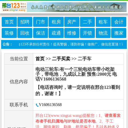
首页
招聘
门市
租房
房产
二手
租车
会计
装修
回收
保洁
疏通
维修
开锁
物流
搬家
布，邢台123不承担任何责任！提高警惕，谨防诈骗！做推广、做信息置顶！请加邢台123客
公告：
当前位置
首页
>>
二手买卖
>> 二手车
电动三轮车:有一个三轮电动车带小吃架
子，带电池，九成以上新 预售:2000元 电
话V1606136568
信息内容
【电话咨询时，请一定说明在邢台123看到
的，谢谢！】
联系手机
V1606136568
邢台123(www.xingtai.wang)提醒您：1、
请查看发
布者手机归属地与IP地址是否本地
。2、手工
活、网络兼职、刷单，都是骗子！凡以各种名义