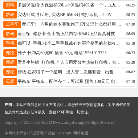
家电
多层保温桶:大保温桶60L,小保温桶40L各一个，九九新，无龙头 预售:210元 电话15303190052
06-25
数码
实达针式 打印机:实达BP-650K针式打印机，220V，带电源线，功能正常，能打发票、收据、快递单，微信同号 预售:68元 电话19831922539
06-23
二手车
摩托车:一六男的铃木赛驰跑了1万公里什么都好用 预售:960元 电话13292192185
07-30
数码
金士顿 储存卡:金士顿正品内存卡64G正品保真科技大厦拿的货没用完，还有300左右张，50一张量大优惠 预售:50元 电话13930998721
06-09
手机
都可以 手机:收个二手手机诚心购买价格黑的勿扰vivoy500或者荣耀x70 17749808812 预售:900元 电话17749808812
05-18
宠物
笼子:长70高60宽60 预售:30元 电话15231913725
06-23
数码
爱普生热敏 打印机:个人自用爱普生热敏打印机，实拍图，襄都区自取 预售:80元 电话微信43457219
05-20
宠物
德牧:在家喂了一个星期，没人管，忍痛割爱，出售，育苗扎了两针。 预售:600元 电话15833493715
08-02
母婴
平衡车:平衡车，配件齐全，可试乘 预售:100元元 电话13031908083
07-18
声明：
本站所有信息均由发布者提供，请您仔细辨别信息真伪，对于虚假类等
信息对您造成的任何损失，邢台123不承担一切责任。
Copyright © 2022-2025 邢台123(www.xingtai.wang) All Rights Reserved.
本网站由
邢台123
运营维护 微信：cnxingtai
网站地图