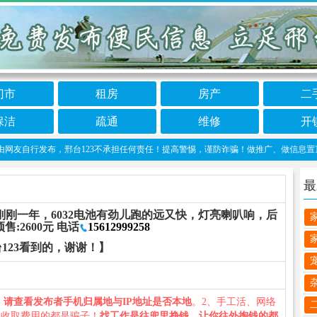
门市
租房
房产
二
保洁
疏通
维修
开
自行发布，邢台123不承担任何责任！提高警惕，谨防诈骗！做推广、做信息置顶！请加邢台1
最
刚刚一年，6032电池有劲儿跑的远又快，灯亮喇叭响，后
:2600元 电话
15612999258
123看到的，谢谢！】
、
请查看发布者手机归属地与IP地址是否本地
。2、手工活、网络
义收取费用的都是骗子！
找工作是往兜里挣钱，让你往外掏钱的都