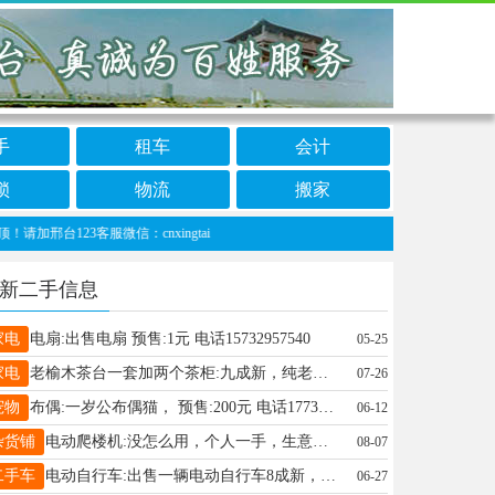
手
租车
会计
锁
物流
搬家
23客服微信：cnxingtai
新二手信息
家电
电扇:出售电扇 预售:1元 电话15732957540
05-25
家电
老榆木茶台一套加两个茶柜:九成新，纯老榆木，还有两个茶柜可以加微信发图片 预售:5000元 电话17800312178
07-26
宠物
布偶:一岁公布偶猫， 预售:200元 电话17732992010
06-12
杂货铺
电动爬楼机:没怎么用，个人一手，生意不做了便宜卖 预售:1200元 电话15830700570
08-07
二手车
电动自行车:出售一辆电动自行车8成新，车在任县高速口，自提 预售:600元 电话15227734789
06-27