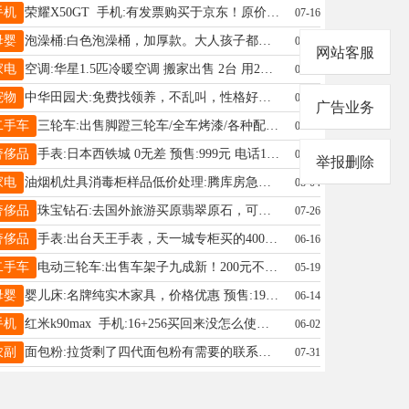
手机
荣耀X50GT 手机:有发票购买于京东！原价2299元/全原！95-99新！有游戏特别流畅！ 预售:1100元 电话17745734111
07-16
母婴
泡澡桶:白色泡澡桶，加厚款。大人孩子都能用，腾地方。桥西八一路自提 预售:50元 电话19316092053
07-11
网站客服
家电
空调:华星1.5匹冷暖空调 搬家出售 2台 用2年新 预售:680元 电话13363190828
07-21
宠物
中华田园犬:免费找领养，不乱叫，性格好，市区自提 预售:0元 电话15933376544
08-04
广告业务
二手车
三轮车:出售脚蹬三轮车/全车烤漆/各种配置均有/厂家直销/1台也是出厂价/放心绝对买不贵！批发零售 预售:1元 电话15530983533
06-14
奢侈品
手表:日本西铁城 0无差 预售:999元 电话18732957760
08-01
举报删除
家电
油烟机灶具消毒柜样品低价处理:腾库房急处理 预售:388元 电话13293140998
08-04
奢侈品
珠宝钻石:去国外旅游买原翡翠原石，可做自己喜欢的首饰，有需要可以加微联系757364847电话陌生号打不通 预售:10000元 电话18875738688
07-26
奢侈品
手表:出台天王手表，天一城专柜买的4000多，现在忍痛割爱2折出售成色特别好，买了没怎么戴 预售:1000元 电话14703193000
06-16
二手车
电动三轮车:出售车架子九成新！200元不议价 预售:200元 电话18713912580
05-19
母婴
婴儿床:名牌纯实木家具，价格优惠 预售:199元 电话13091281138
06-14
手机
红米k90max 手机:16+256买回来没怎么使用2500，想要的价格可以商量 预售:2500元 电话13133302003
06-02
农副
面包粉:拉货剩了四代面包粉有需要的联系哈 预售: 电话15030934040
07-31