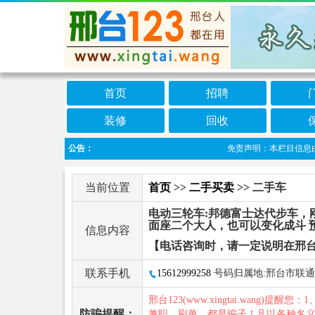
首页
招聘
装修
回收
公告：
免责声明：本栏目信息由网友
当前位置
首页
>>
二手买卖
>> 二手车
电动三轮车:邦德富士达代步车，
面座二个大人，也可以变化成斗 预售
信息内容
【电话咨询时，请一定说明在邢台
联系手机
15612999258
号码归属地:邢台市联通
邢台123(www.xingtai.wang)提醒您：1
防骗提醒：
兼职、刷单，都是骗子！凡以各种名