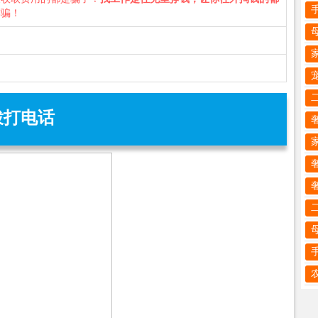
诈骗！
拨打电话