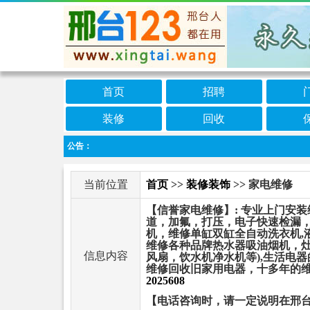
首页
招聘
装修
回收
公告：
当前位置
首页
>>
装修装饰
>> 家电维修
【信誉家电维修】: 专业上门安
道，加氟，打压，电子快速检漏
机，维修单缸双缸全自动洗衣机,
维修各种品牌热水器吸油烟机，灶
信息内容
风扇，饮水机净水机等),生活电
维修回收旧家用电器，十多年的维
2025608
【电话咨询时，请一定说明在邢台