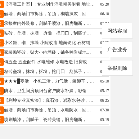
供
【浮雕工作室】: 专业制作浮雕精美耐看 地址、电话：13903196306
05-20
供
砸墙，商场门市拆除，吊顶，砌墙抹灰，回收拆除门窗，起瓷砖起保温，开堵门口，回填各种杂活，13230969615
06-10
供
承接室内外装修，刮腻子喷漆，旧房翻新，彩钢瓦翻新，保温抗裂砂浆，仿石漆水包砂，真石漆。电话15833645858
07-04
网站客服
供
粘砖，垒墙，抹墙，拆砸，挖门口，刮腻子，抹涂料，上下水，干零活。价格合理。 13231908138
05-29
供
小区砸、砌、抹墙 小院改造 地面硬化 石材铺装 民房拆建 拆除路面 瓷砖 开门洞 改下水道 18032978017
06-22
广告业务
供
家装贴瓷砖，贴大小内墙砖，铺各种岩板地板砖粘楼梯，工装贴瓷砖，活细价优，有二十多年铺砖经验，电13931907847
06-11
供
傅五金 五金配件 水电维修 水电改造 旧房改造 灯具安装维修各种门窗安装维修 家具维修 13931955912牟师傅
05-24
举报删除
供
粘砖垒墙，抹墙，拆墙，挖门囗，刮腻子，干零活，价格合理。手机号:13131963730
06-22
供
★★★█零活，小包工活，力气活，装卸车，上下楼，搬运，邢台市区，随叫随到，人靠谱█。15703295359
05-10
供
防水，卫生间房顶阳台窗户防水补漏，彩钢瓦翻新，内外墙粉刷，承诺滴水不漏的保证微信同号 18503198339
05-17
供
【利坤专业真实漆】: 真石漆，岩彩水包砂，水包水，平涂喷涂，旧楼翻新，Eps线条浮雕等 电话13780596726 地址、电话：13780596726
06-25
供
砸墙，商场门市拆除，吊顶，水电防水，回收拆除门窗，拆墙砖地砖，开堵门口，保温回填各种杂活，15031900454微
07-30
供
喷刷墙漆，刮腻子，瓷砖美缝，旧房翻新，价格合理，电话13653293525
05-19