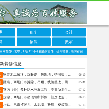
手
租车
会计
锁
物流
搬家
自行发布，邢台123不承担任何责任！提高警惕，谨防诈骗！做推广、做信息置顶！请加邢台
新装修信息
供
家装木工吊顶，双眼皮，隔断墙，护墙板，各种木工活，13933745945
06-19
供
砸墙，商场门市拆除，吊顶，线路整改，回收拆除门窗，拆墙砖地砖，开堵门口，保温回填各种杂活，15031900454微
05-31
供
室内（外）各种防水补漏工程，专业做卫生间防水，质量保证，诚实守信。联系人15028912178王师傅
07-12
供
拆除，商场门市吊顶隔断拆除，旧房改造，回收拆除门窗，拆墙砖地砖开堵门口，保温回填各种杂活，15731987263张
06-15
供
水钻、电锤打眼儿，水泥墙、砖墙、楼板顶、橱柜、台面、各个口径都可以打，维修水电暖、空调，电话15227607143
07-13