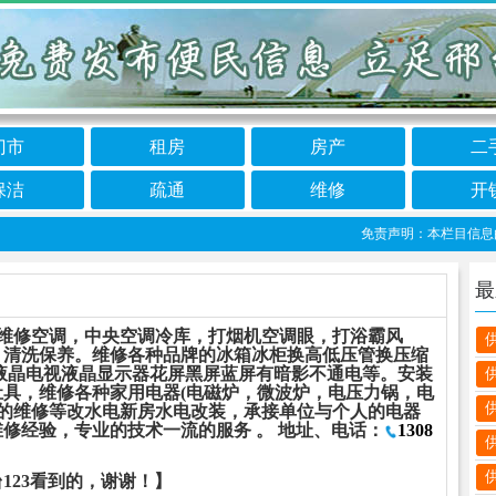
门市
租房
房产
二
保洁
疏通
维修
开
免责声明：本栏目信息由网友
最
装维修空调，中央空调冷库，打烟机空调眼，打浴霸风
，清洗保养。维修各种品牌的冰箱冰柜换高低压管换压缩
液晶电视液晶显示器花屏黑屏蓝屏有暗影不通电等。安装
具，维修各种家用电器(电磁炉，微波炉，电压力锅，电
器的维修等改水电新房水电改装，承接单位与个人的电器
修经验，专业的技术一流的服务 。 地址、电话：
1308
123看到的，谢谢！】