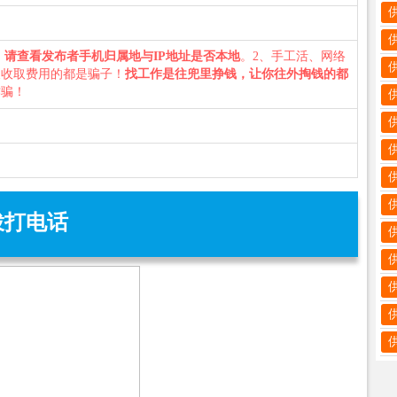
、
请查看发布者手机归属地与IP地址是否本地
。2、手工活、网络
义收取费用的都是骗子！
找工作是往兜里挣钱，让你往外掏钱的都
诈骗！
拨打电话