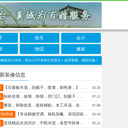
手
租车
会计
锁
物流
搬家
行发布，邢台123不承担任何责任！提高警惕，谨防诈骗！做推广、做信息置顶！请加邢台1
新装修信息
供
【石膏板吊顶，刮腻子。喷漆，刷色漆，】: 以质量求生存，以信誉求发展，欢迎各位业主 地址、电话：13091275389..15127923337
05-20
供
粘砖垒墙，抹墙，拆墙，挖门囗，刮腻子，干零活，价格合理。手机号:13131963730
07-22
供
整装，拆除改造，瓷砖铺贴，木工吊顶，全屋定制安装墙板施工，联系电话18134291234
07-08
家电维修
【专业精修空调、移机加氟、清洗回收2222008】: 专业维修各种品牌变频定频空调，空调加氟，回收，清洗。移机，维修。墙体打眼。按装清洗维修热水器，修装太阳能热水器，。家庭电工，家庭电路检测，维修灯具，更换插座，电闸，漏电保护器，浴霸开关，太阳能移机维修清洗，电热水器按装维修清洗，更换热水器。家庭水暖改装维修，更换暖气片，维修更换水管水龙头上下水管。修装学校商场中央空调，消防管道、喷头 地址、电话：桥东2222008👉👉👉桥西15533191758
05-18
供
直供精品水洗河沙，中联水泥，各型号轻体砖，价格公道。电话19931959099微同步
05-22