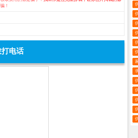
诈骗！
拨打电话