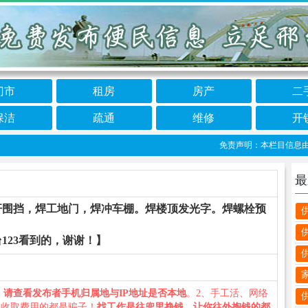
门市
租房
房产
二
保洁
疏通
维修
开
免责声明：本栏目信息由网友自
最
杆围挡，焊工地门，焊冲车棚。焊楼顶发光字。焊螺栓预
123看到的，谢谢！】
、
请查看发布者手机归属地与IP地址是否本地
。2、手工活、网络
义收取费用的都是骗子！
找工作是往兜里挣钱，让你往外掏钱的都