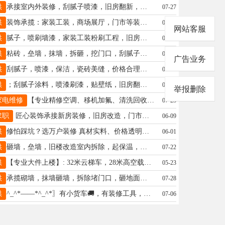
供
承接室内外装修，刮腻子喷漆，旧房翻新，彩钢瓦翻新，保温抗裂砂浆，仿石漆水包砂，真石漆。电话15833645858
07-27
供
装饰承揽：家装工装，商场展厅，门市等装修，水电改造，墙地砖，木工吊顶，全屋定制，橱柜等，电话13383099944侯
06-11
网站客服
供
腻子，喷刷墙漆，家装工装粉刷工程，旧房翻新，反碱起皮脱落维修，抹涂料等，个人接活，15733918021
07-27
供
粘砖，垒墙，抹墙，拆砸，挖门口，刮腻子，抹涂料，上下水，干零活。价格合理。 13231908138
07-13
广告业务
供
刮腻子，喷漆，保洁，瓷砖美缝，价格合理，电话18731989510
05-21
供
；刮腻子涂料，喷漆刷漆，贴壁纸，旧房翻新，木工各种吊顶，双眼皮，隔断墙护墙板，集成吊顶15131951038价格实惠
07-14
举报删除
家电维修
【专业精修空调、移机加氟、清洗回收2221008】: 🍀🍎😊专业维修各种品牌变频定频空调，空调加氟，回收，清洗。移机，维修。墙体打眼。按装清洗维修热水器，修装太阳能热水器，。家庭电工，家庭电路检测，维修灯具，更换插座，电闸，漏电保护器，浴霸开关，太阳能移机维修清洗，电热水器按装维修清洗，更换热水器。家庭水暖改装维修，更换暖气片，维修更换水管水龙头上下水管。修装学校商场中央空调，消防管道、喷头。 地址、电话：13031909101
07-23
求职
匠心装饰承接新房装修，旧房改造，门市精装，学校单位改造装修等各种装修活。可半包可全包。电话微信13231938311
06-09
供
修怕踩坑？选万户装修 真材实料、价格透明、施工靠谱 家装一站式搞定，让您省心住新家18932956982
06-01
供
砸墙，垒墙，旧楼改造室内拆除，起保温，门市拆除，上沙子水泥，铲墙皮，回填，等。价格合理13400158884
07-22
供
【专业大件上楼】: 32米云梯车，28米高空载人车，专业承接广告牌拆装，外墙喷漆，玻璃打胶，园林修剪，上料，（沙子，水泥，瓷砖，门窗，玻璃，卷材，大家具等）下垃圾等业务，19528798884 地址、电话：邢台全区域可达
05-23
供
承揽砌墙，抹墙砸墙，拆除堵门口，砸地面起保温15094485799（微信同步）陈
07-28
供
^_^*——*^_^*〗有小货车🚚，有装修工具，找活干，13131932105
07-06