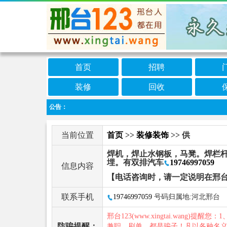
首页
招聘
装修
回收
公告：
当前位置
首页
>>
装修装饰
>> 供
焊机，焊止水钢板，马凳。焊栏
埋。有双排汽车
19746997059
信息内容
【电话咨询时，请一定说明在邢台
联系手机
19746997059
号码归属地:河北邢台
邢台123(www.xingtai.wang)提醒您：1
防骗提醒：
兼职、刷单，都是骗子！凡以各种名