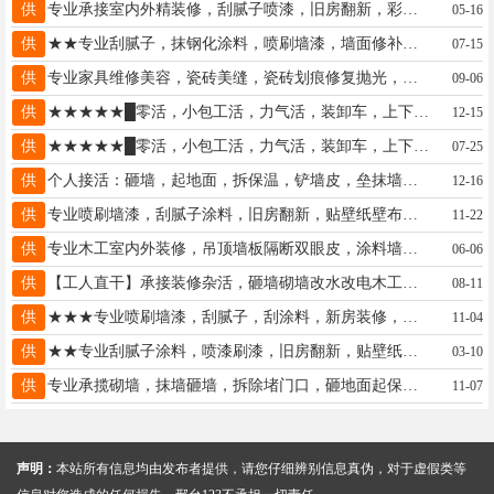
供
专业承接室内外精装修，刮腻子喷漆，旧房翻新，彩钢瓦翻新，保温砂浆，水包砂，真石漆，安雨水管，电话18333982319
05-16
供
★★专业刮腻子，抹钢化涂料，喷刷墙漆，墙面修补，旧房翻新，大小活都干价格合理。电话13831988174王
07-15
供
专业家具维修美容，瓷砖美缝，瓷砖划痕修复抛光，贴膜 17734519994
09-06
供
★★★★★█零活，小包工活，力气活，装卸车，上下楼，搬运，邢台市区，随叫随到，人靠谱█。15703295359
12-15
供
★★★★★█零活，小包工活，力气活，装卸车，上下楼，搬运，邢台市区，随叫随到，人靠谱█。15703295359
07-25
供
个人接活：砸墙，起地面，拆保温，铲墙皮，垒抹墙，商场饭店拆除。新旧房改造翻新等大小活15630948293
12-16
供
专业喷刷墙漆，刮腻子涂料，旧房翻新，贴壁纸壁布，木工吊顶双眼皮，隔断墙护墙板，集成吊顶13102599465大小活都干
11-22
供
专业木工室内外装修，吊顶墙板隔断双眼皮，涂料墙漆.价格最低13780290672张师傅
06-06
供
【工人直干】承接装修杂活，砸墙砌墙改水改电木工吊顶隔断墙全屋定制刮腻子刷漆贴砖，价格合理保质保量18932977971
08-11
供
★★★专业喷刷墙漆，刮腻子，刮涂料，新房装修，旧房翻新，贴壁纸壁布，木工吊顶☎15831901150
11-04
供
★★专业刮腻子涂料，喷漆刷漆，旧房翻新，贴壁纸，木工吊顶双眼皮，隔断墙护墙板，集成吊顶13400157790大小活都干
03-10
供
专业承揽砌墙，抹墙砸墙，拆除堵门口，砸地面起保温15094485799（同步）陈
11-07
声明：
本站所有信息均由发布者提供，请您仔细辨别信息真伪，对于虚假类等