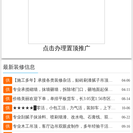
点击办理置顶推广
最新装修信息
供
【施工多年】承接各类装修杂活，贴砖刷漆腻子吊顶刮腻子水电木瓦油安装打眼…大小活都干18932977971价格优惠
04-06
供
专业承揽砌墙，抹墙砸墙，拆除堵门口，砸地面起保温15094485799（微信同步）陈
04-11
供
价格美丽欢迎下单，单排平板货车，长3.05宽1.56市区优惠，☎17320857570搬家拉货均可。
08-14
供
★★★★★█零活，小包工活，力气活，装卸车，上下楼，搬运，邢台市区，随叫随到，人靠谱█。15703295359
10-06
供
专业刮腻子抹涂料、喷刷墙漆、改水电、石膏线、双眼皮吊顶隔断、做防水，按灯按插座等室内各种装修，13730091503
06-22
供
专业木工吊顶，客厅边吊双眼皮制作，多年经验干活仔细，活干的漂亮价格亲民。另外承接刮腻子喷漆工装家装15632991283
09-16