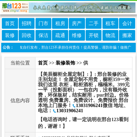
首页
招聘
门市
租房
房产
二手
租车
会计
装修
回收
保洁
疏通
维修
开锁
物流
搬家
信息由网友自行发布，邢台123不承担任何责任！提高警惕，谨防诈骗！做推广、做信息置顶
公告：
当前位置
首页
>>
装修装饰
>> 供
【美辰橱柜全屋定制】: 】: 邢台装修的业
主别划走！ 全屋定制不用贵，橱柜359一米
我们这里 衣柜，鞋柜酒柜，榻榻米。399元
一平（投影面积） 一包在内，没有额外收
费，环保板材，结实耐用，pur封边。价格
透明 免费量房、免费设计、免费报价 邢台
信息内容
本地上门服务！
13031906241
微信 地址、
电话：
13031906241
【电话咨询时，请一定说明在邢台123看到
的，谢谢！】