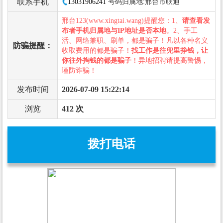
联系手机
13031906241
号码归属地:邢台市联通
邢台123(www.xingtai.wang)提醒您：1、
请查看发
布者手机归属地与IP地址是否本地
。2、手工
活、网络兼职、刷单，都是骗子！凡以各种名义
防骗提醒：
收取费用的都是骗子！
找工作是往兜里挣钱，让
你往外掏钱的都是骗子
！异地招聘请提高警惕，
谨防诈骗！
发布时间
2026-07-09 15:22:14
浏览
412 次
拨打电话