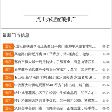
点击办理置顶推广
最新门市信息
出租
c出租钢铁路李演庄街西口平房门市30平米左右水电齐全交通便利价格优惠联系电话13932971011
08-27
出租
高速路口附近库房1000平库房，带2楼办公，做饭，住宿，水电齐全，联系电话：16630936339.
12-10
出租
邢台市恒大城一药房转让，手续齐全，有意向请联系13630898372
12-06
出租
辰光商务酒店商务楼有办公室出租，单间，套房均有，一间650，地址豫让桥路303号。电话13933700462
01-14
出租
♞出租 新华南路 邯郸路口 家乐园旁边 东城名居 豪华写字楼400平 电话15633195555 13001089234
10-26
出租
中兴西大街供电局西邻400平方门市出租，纯门脸，另有二楼360平方出租，非中介，无转让费。电话：137859685516
05-14
出租
转让旭阳花园小区正在经营中生鲜食品店，50平左右位置好，有意者联系15369962276 非诚勿扰
05-15
出租
转让桥东南园路营业中饭店。70平房租2000。紧挨车站南路。适合各种餐饮。转让费2万5。有意。19831971103
11-04
出租
急转美甲美睫门市，老顾客稳定，正在营业，接手🉑盈利，地址，襄都区古玩城附近，15100390033
09-05