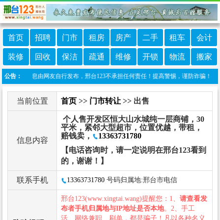
首页
招聘
门市
租房
房产
二手
租车
会计
装修
回收
保洁
疏通
维修
开锁
物流
搬家
本栏目信息由网友自行发布，邢台123不承担任何责任！提高警惕，谨防诈骗！做推广、做信
公告：
当前位置
首页
>>
门市转让
>> 出售
个人售开发区恒大山水城纯一层商铺，30
平米，紧邻大型超市，位置优越，带租，
赔钱卖，
13363731780
信息内容
【电话咨询时，请一定说明在邢台123看到
的，谢谢！】
联系手机
13363731780
号码归属地:邢台市电信
邢台123(www.xingtai.wang)提醒您：1、
请查看发
布者手机归属地与IP地址是否本地
。2、手工
活、网络兼职、刷单，都是骗子！凡以各种名义