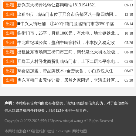
出租
新兴东大街驿站转让咨询电话18131941621
09-13
出租
出租/转让:临街门市位于邢台市信都区八一路四幼附近，上下两层带地下室240平，精装修，联系电话：13903199292
12-10
出租
◼️中兴大街旺铺：①400平纯门脸临街门市②350平临街门市2楼，纯一手非中介无转让费，V18633693339刘先生
08-14
出租
临街门市，25平，月租1000元，有水电，地址钢铁北路与利民街交叉口向西五十米路南，电话18631960781
10-18
出租
中北世纪城公寓，盈利中民宿转让，小本投入稳定收益，接手即可盈利带资源因有其他发展，有意向接手联系18830943394
05-26
出租
出租豫东市场南三街门市三间，南邻泉北大街地段极佳，联系电话15369979602
08-18
出租
邢煤工人村卧龙商贸街临街门市，上下二层75平水电齐全15131397527
05-06
出租
熟食店加盟，带品牌技术+全套设备，小白拎包入住，固定客源，民水民电，天厦嘉园小区门市，房费低，19103210208
06-07
出租
房东直租门市无转让费，居然之家附近，李演庄社区底商，纯一层层30平，租金便宜，停车方便，客流量大，15231922200
05-30
声明：
本站所有信息均由发布者提供，请您仔细辨别信息真伪，对于虚假类等
信息对您造成的任何损失，邢台123不承担一切责任。
Copyright © 2022-2025 邢台123(www.xingtai.wang) All Rights Reserved.
本网站由
邢台123
运营维护 微信：cnxingtai
网站地图