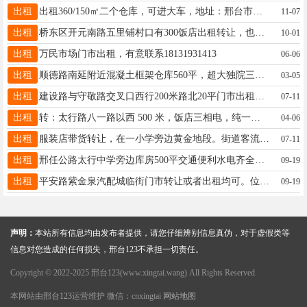
出租
出租360/150㎡二个仓库，可进大车，地址：邢台市襄都区车站南街申庄西口（老化轻仓库）张经理13091298617
11-07
出租
桥东区开元南路五里铺村口有300饭店出租转让，也可经营其它另有40平一门市(前干小吃)出租电话13031903590
10-01
出租
万民市场门市出租，有意联系18131931413
06-06
出租
顺德路南延附近混凝土框架仓库560平，超大独院三相电适合教育辅导生产加工商贸办公13013297777
03-05
出租
建设路与守敬路交叉口西行200米路北20平门市出租，位置好人流量大。现出租无转让费。电话18632966600
07-11
出租
转：太行路八一路以西 500 米，饭店三相电，纯一层200 平 ，具体祥谈。15097972883
04-06
出租
服装店带货转让，在一小学旁边黄金地段。街道客流量大，经营多年有固定客源接手可盈利.有实力联系15531957638
07-11
出租
邢任公路太行中学旁边库房500平交通便利水电齐全电话15303197900
09-19
出租
平安路紫金泉汽配城临街门市转让或者出租均可。位置好，停车方便。有意者打电话15832916978
09-19
声明：
本站所有信息均由发布者提供，请您仔细辨别信息真伪，对于虚假类等
信息对您造成的任何损失，邢台123不承担一切责任。
Copyright © 2022-2025 邢台123(www.xingtai.wang) All Rights Reserved.
本网站由
邢台123
运营维护 微信：cnxingtai
网站地图