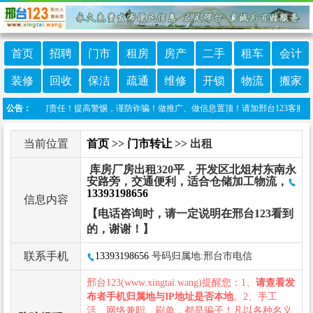
首页
招聘
门市
租房
房产
二手
租车
会计
装修
回收
保洁
疏通
维修
开锁
物流
搬家
承担任何责任！提高警惕，谨防诈骗！做推广、做信息置顶！请加邢台123客服微信：cnx
公告：
当前位置
首页
>>
门市转让
>> 出租
库房厂房出租320平，开发区北俎村东南永
安路旁，交通便利，适合仓储加工物流，
13393198656
信息内容
【电话咨询时，请一定说明在邢台123看到
的，谢谢！】
联系手机
13393198656
号码归属地:邢台市电信
邢台123(www.xingtai.wang)提醒您：1、
请查看发
布者手机归属地与IP地址是否本地
。2、手工
活、网络兼职、刷单，都是骗子！凡以各种名义