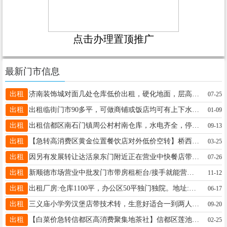
点击办理置顶推广
最新门市信息
出租
济南装饰城对面几处仓库低价出租，硬化地面，层高五米，电话19262216872
07-25
出租
出租临街门市90多平，可做商铺或饭店均可有上下水 停车便利开元路与新兴大街交叉口南行50米路东，19103217213
01-09
出租
出租信都区南石门镇周公村村南仓库，水电齐全，停车方便，联系电话17692986192
09-13
出租
【急转高消费区黄金位置餐饮店对外低价空转】桥西区兴发路海德花园临街底商300平，13081088500
03-25
出租
因另有发展转让达活泉东门附近正在营业中快餐店带技术，楼上楼下180平，可实地考察有意者联系电话13932969125
07-26
出租
新顺德市场营业中批发门市带房租柜台/接手就能营业 租金底/小商品市场客流大15175931316小食品日用百货内衣袜子
11-12
出租
出租厂房:仓库1100平，办公区50平独门独院。地址:紧邻邢任公路，一中东校区西行500米。电话15613935858
06-17
出租
三义庙小学旁汉堡店带技术转，生意好适合一到两人经营。可到店考察。要二胎没时间打理只转汉堡其他勿扰19568398329
09-20
出租
【白菜价急转信都区高消费聚集地茶社】信都区莲池大街温馨家园3区临街上下两层200平，13363765213
02-25