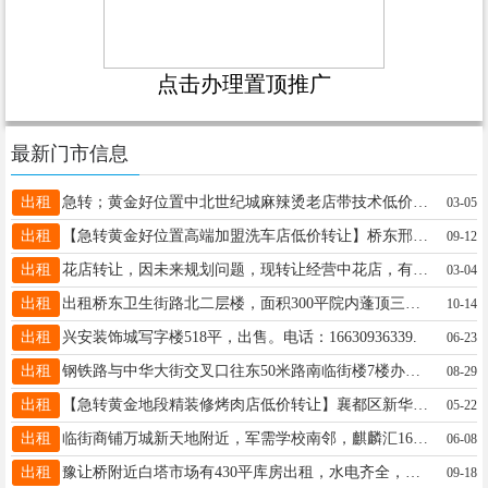
点击办理置顶推广
最新门市信息
出租
急转；黄金好位置中北世纪城麻辣烫老店带技术低价转让桥西中北世纪城夜市小吃街100平，13012122260
03-05
出租
【急转黄金好位置高端加盟洗车店低价转让】桥东邢台最繁华中兴东大街总面积110平左右纯一层17633090333
09-12
出租
花店转让，因未来规划问题，现转让经营中花店，有固定客源，设备齐全，希望有缘人接手，接手及盈利，电话15227616601
03-04
出租
出租桥东卫生街路北二层楼，面积300平院内蓬顶三相电。临停车场可做培训，棋牌室小型加工等电话15303192297
10-14
出租
兴安装饰城写字楼518平，出售。电话：16630936339.
06-23
出租
钢铁路与中华大街交叉口往东50米路南临街楼7楼办公550平出租，楼下出租临街门市65平电话13313199680
08-29
出租
【急转黄金地段精装修烤肉店低价转让】襄都区新华北路临近天一城上下两层总面积260平18631958168
05-22
出租
临街商铺万城新天地附近，军需学校南邻，麒麟汇160平，水电暖齐全，可停车，长租优惠，电话17659909190。
06-08
出租
豫让桥附近白塔市场有430平库房出租，水电齐全，交通便利，可进大车。13831969163
09-18