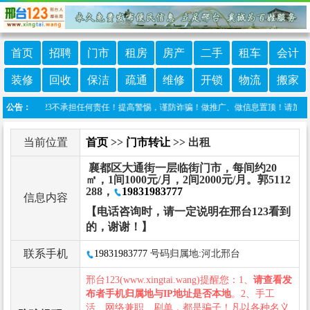
首页
招聘
门市
租房
房产
二手
租车
会计
装修
回收
保洁
疏通
维修
开锁
物流
搬家
邢台123不承担任何责任！提高警惕，谨防诈骗！做推广、做信息置顶！请加邢台123客服
公告：
当前位置
首页
>>
门市转让
>> 出租
襄都区大通街一层临街门市，每间约20
㎡，1间1000元/月，2间2000元/月。郭5112
288，
19831983777
信息内容
【电话咨询时，请一定说明在邢台123看到
的，谢谢！】
联系手机
19831983777
号码归属地:河北邢台
邢台123(www.xingtai.wang)提醒您：1、
请查看发
布者手机归属地与IP地址是否本地
。2、手工
活、网络兼职、刷单，都是骗子！凡以各种名义