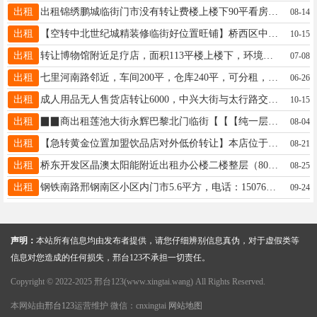
出租
出租锦绣鹏城临街门市没有转让费楼上楼下90平看房方便电话15532937795饭店不行没有烟道
08-14
出租
【空转中北世纪城精装修临街好位置旺铺】桥西区中北世纪城步行街位置160平，王先生 15028880165
10-15
出租
转让博物馆附近足疗店，面积113平楼上楼下，环境好，随时看店电话15100967017
07-08
出租
七里河南路邻近，车间200平，仓库240平，可分租，水电齐全三相电，有大院停车交通方便15333197847
06-26
出租
成人用品无人售货店转让6000，中兴大街与太行路交叉口东行200米路南 王先生 18600835758
10-15
出租
▉▉商出租莲池大街永辉巴黎北门临街【【【纯一层铺】】】，130平。客流量大，水电齐全。电话：18103198888▉▉
08-04
出租
【急转黄金位置加盟饮品店对外低价转让】本店位于桥东区豫让桥附近纯一层20平左右13483964484
08-21
出租
桥东开发区晶澳太阳能附近出租办公楼二楼整层（800平），价格面议，随时看房19333198658
08-25
出租
钢铁南路邢钢南区小区内门市5.6平方，电话：15076883927（）
09-24
声明：
本站所有信息均由发布者提供，请您仔细辨别信息真伪，对于虚假类等
信息对您造成的任何损失，邢台123不承担一切责任。
Copyright © 2022-2025 邢台123(www.xingtai.wang) All Rights Reserved.
本网站由
邢台123
运营维护 微信：cnxingtai
网站地图