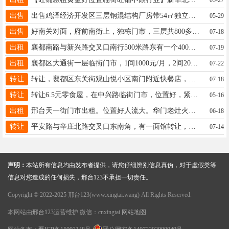
出售
出售鸡泽经济开发区三层钢混结构厂房带54㎡独立储藏间。消防等级丙类证件齐全建筑面积2.2万㎡电话15075916018
05-29
出售
好南关对面，府前南街上，独栋门市，三层共800多平，电话15903299919
07-18
出租
襄都南路与新兴路交叉口南行500米路东有一个400平方仓库砖混结构水泥顶水电齐全价格优惠15003396777
07-19
出租
襄都区大通街一层临街门市，1间1000元/月，2间2000元/月，每间约20㎡。郭5112288，19831983777
07-22
转让
转让，襄都区东关街观山悦小区南门附近快餐店，纯一层100平，有意者联系18631958217
07-18
转让
转让6.5元零食屋，在中兴路临街门市，位置好，紧挨天乐城，房费低，民用电，有固定客源接手可盈利15227370727
05-16
出租
邢台天一街门市出租。位置好人流大。华门老灶火锅对面。房租两千七一个月。三十多平方。押一付三。17631979407
06-18
转让
平安路与辛庄北路交叉口东南角，有一面馆转让，面积八十平，地理位置佳，房租三千一，转让费面议，18233932225
07-14
声明：
本站所有信息均由发布者提供，请您仔细辨别信息真伪，对于虚假类等
信息对您造成的任何损失，邢台123不承担一切责任。
Copyright © 2022-2025 邢台123(www.xingtai.wang) All Rights Reserved.
本网站由
邢台123
运营维护 微信：cnxingtai
网站地图