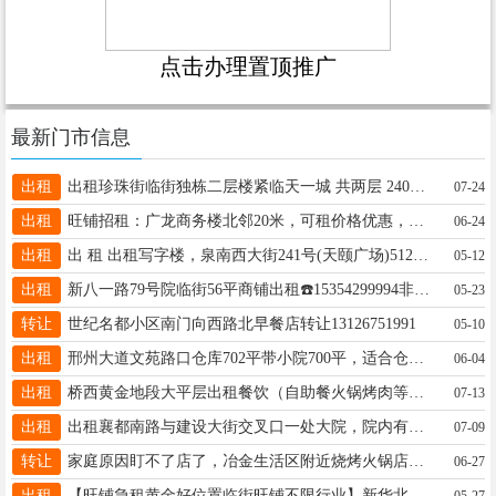
点击办理置顶推广
最新门市信息
出租
出租珍珠街临街独栋二层楼紧临天一城 共两层 240平可住可商用 线上外卖超市仓库等各类经营14730098887
07-24
出租
旺铺招租：广龙商务楼北邻20米，可租价格优惠，可走政策，免费使用房间，咨询电话15231940390
06-24
出租
出 租 出租写字楼，泉南西大街241号(天颐广场)512室，面积80平米，价格面议。联系电话:15731913111
05-12
出租
新八一路79号院临街56平商铺出租☎️15354299994非诚勿扰！
05-23
转让
世纪名都小区南门向西路北早餐店转让13126751991
05-10
出租
邢州大道文苑路口仓库702平带小院700平，适合仓储物流机加工，动力电。场地8000平，可分租。15832922886.
06-04
出租
桥西黄金地段大平层出租餐饮（自助餐火锅烤肉等）台球棋牌室美容健身办公电商儿童培训娱乐等都可15131975219
07-13
出租
出租襄都南路与建设大街交叉口一处大院，院内有三相电，交通方便，联系电话：13131933172
07-09
转让
家庭原因盯不了店了，冶金生活区附近烧烤火锅店转让或者招个合伙人。有固定客源，可外摆。18631933565
06-27
出租
【旺铺急租黄金好位置临街旺铺不限行业】新华北路136号人民医院对面总面积240平左右上下两层18832946543
05-27