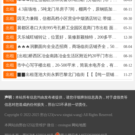
出租
4.3亩场地，5吨龙门吊房子7间，棚两个，原钢筋加工场地设备齐全。隆尧县北楼村东旭建材门市1788871534
08-11
出租
因无力兼顾，信都高档小区营业中烟酒店转让.带烟证，全屋装修，空调冰柜带卫生间，40平.15630916818🔥🔥
09-30
出租
襄都区巷口大街995号孔桥工业园区底商门市出租 面积168平 原来是个饭店 年租金3万3 电话15531974444
05-31
出租
天乐城旺铺转让，位置好，装修新颖独特，200多平，有固定客源机会难得，年前最好机会，价格可谈。详询13211073686
12-30
出租
🔥🔥🔥润鹏面向全业态招商，商场临街店铺齐全，50平到三千平，面向所有人，联系电话陈：18730986654.
08-04
出租
[出租]桥西区冶金南路冶金生活区附近约20平门市出租，有电，有上下水，价格面议，15612954567
08-16
出租
市中心写字楼出租，20-500平米，简装水电齐全，有意者电联17331914083（信）
08-12
出租
▉▉出租莲池大街永辉巴黎北门临街【【【纯一层铺】】】，130平。客流量大，水电齐全。电话：18103198888▉▉
11-27
声明：
本站所有信息均由发布者提供，请您仔细辨别信息真伪，对于虚假类等
信息对您造成的任何损失，邢台123不承担一切责任。
Copyright © 2022-2025 邢台123(www.xingtai.wang) All Rights Reserved.
本网站由
邢台123
运营维护 微信：cnxingtai
网站地图