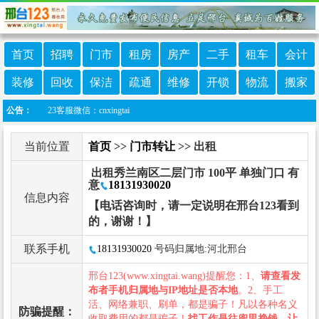
首页
招聘
门市
租房
房产
二手
租车
会计
装修
回收
保洁
疏通
维修
开锁
物流
搬家
123客服微信：cnxingtai
公告：
当前位置
首页
>>
门市转让
>> 出租
出租秀兰南区二层门市 100平 单独门口 有
意
18131930020
信息内容
【电话咨询时，请一定说明在邢台123看到
的，谢谢！】
联系手机
18131930020
号码归属地:河北邢台
邢台123(www.xingtai.wang)提醒您：1、
请查看发
布者手机归属地与IP地址是否本地
。2、手工
活、网络兼职、刷单，都是骗子！凡以各种名义
防骗提醒：
收取费用的都是骗子！
找工作是往兜里挣钱，让