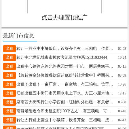
点击办理置顶推广
最新门市信息
出租
转让一营业中中餐饭店，设备齐全有，三相电，传菜电梯，多年老店，客源稳定，接手可盈利，地址五中附近15227723451
02-03
出租
转让中北世纪城夜市摊位客流量大联系15131933444
10-24
出租
出租中心路往东路北路家园对面一门市，两层共90平，居民集中餐饮除外停车方便，适合各种行业，电话15530998885
05-15
出租
【急转黄金好位置餐饮店超低价转让营业中】桥西兴华路110平，韩先生18631920186
03-09
出租
出租！出租！一亩厂房，一亩空地，有三箱电。位于兴达路与泉南大街附近。价格面议！联系电话：15131973367
10-26
出租
旺铺出租五中街门市民用水电上下水。方正小屋木地板钛镁合金门20平可外摆，不限行业干啥都行。信15630990813
12-15
出租
泉南西大街陶行知小学西侧一旺铺对外出租，有意者联系电话15227674567
03-08
出租
南货场附近仓库出租面积190平左右，有三项电，可当加工车间，库内能办公，进出车方便，电话18831909669
08-16
出租
转让太行路上营业中小饭馆，设备齐全，三相电，接手可营业，月租2200元，押一付三，具体祥谈15226876750。
07-13
出租
🎺🎺🎺转让信都区永祥街富水A区南门旁临街门市，50平左右，暂不考虑经营餐饮. 电话☎️19133559776
08-09