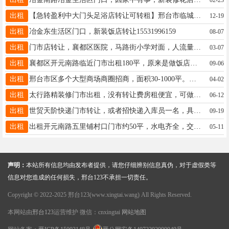
出租
【急转盈利中大门头足浴店转让可转租】邢台市临城县和谐路！上下三层1100平，19303397877
12-19
出租
冶金东生活区门口，新装饭店转让15531996159
08-07
出租
门市店转让，襄都区医院，马路街小学对面，人流量大。有上下水卫生间，门前可外摆，13739811723
03-07
出租
襄都区开元南路临近门市出租180平，原来是做饭店，座椅板凳空调齐全，可经营其他项目，无转让费，电话18631977267
09-06
出租
邢台市区多个大型商场商圈招商，面积30-1000平。另有公寓和写字楼出租，电话/微信13293112211
04-02
出租
太行路精装修门市出租，没有转让费房租便宜，可做餐饮、办公室、库房不限行业，门口地方大可出摊电话13730551625
06-12
出租
世贸天阶快递门市转让，或者招快递入库员一名，具体事宜电话联系！！
09-19
出租
出租开元南路五里铺村口门市约50平，水电齐全，交通便利，地段繁华，餐饮勿扰，有意者联系13084560078
05-11
声明：
本站所有信息均由发布者提供，请您仔细辨别信息真伪，对于虚假类等
信息对您造成的任何损失，邢台123不承担一切责任。
Copyright © 2022-2025 邢台123(www.xingtai.wang) All Rights Reserved.
本网站由
邢台123
运营维护 微信：cnxingtai
网站地图