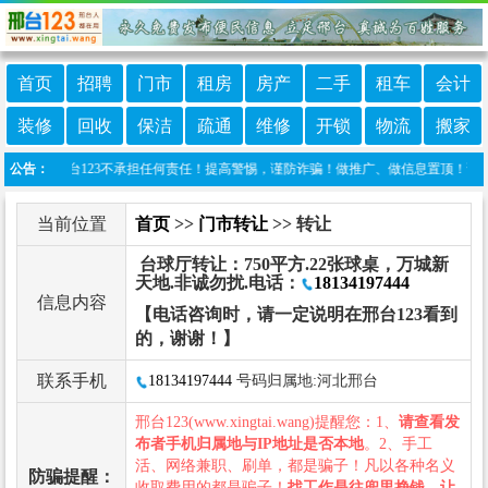
首页
招聘
门市
租房
房产
二手
租车
会计
装修
回收
保洁
疏通
维修
开锁
物流
搬家
布，邢台123不承担任何责任！提高警惕，谨防诈骗！做推广、做信息置顶！请加邢台123
公告：
当前位置
首页
>>
门市转让
>> 转让
台球厅转让：750平方.22张球桌，万城新
天地.非诚勿扰.电话：
18134197444
信息内容
【电话咨询时，请一定说明在邢台123看到
的，谢谢！】
联系手机
18134197444
号码归属地:河北邢台
邢台123(www.xingtai.wang)提醒您：1、
请查看发
布者手机归属地与IP地址是否本地
。2、手工
活、网络兼职、刷单，都是骗子！凡以各种名义
防骗提醒：
收取费用的都是骗子！
找工作是往兜里挣钱，让