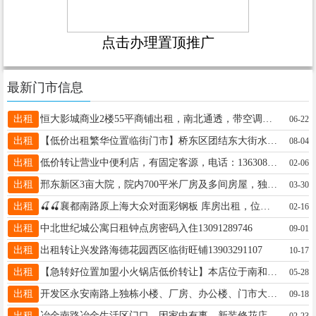
点击办理置顶推广
最新门市信息
出租
恒大影城商业2楼55平商铺出租，南北通透，带空调独立卫生间，商铺紧邻电梯可直上2楼，电话微信：13333196175
06-22
出租
【低价出租繁华位置临街门市】桥东区团结东大街水岸蓝庭底商纯一层小区门口总面积100平左右15031916500
08-04
出租
低价转让营业中便利店，有固定客源，电话：13630897428
02-06
出租
邢东新区3亩大院，院内700平米厂房及多间房屋，独门独院独立变压器，水电齐全，全部地面硬化13503391078
03-30
出租
🍒🍒襄都南路原上海大众对面彩钢板 库房出租，位置优越 交通便利。电话：17631960122🍒🍒
02-16
出租
中北世纪城公寓日租钟点房密码入住13091289746
09-01
出租
出租转让兴发路海德花园西区临街旺铺13903291107
10-17
出租
【急转好位置加盟小火锅店低价转让】本店位于南和区建设大街临街门市总面积180平左右纯一层15832914134
05-28
出租
开发区永安南路上独栋小楼、厂房、办公楼、门市大产权可贷款300～1000平均价3000多一平起18931963186现房
09-18
出租
冶金南路冶金生活区门口，因家中有事，新装修花店出租，水电，空调，租金1300，联系电话：13931933121
02-23