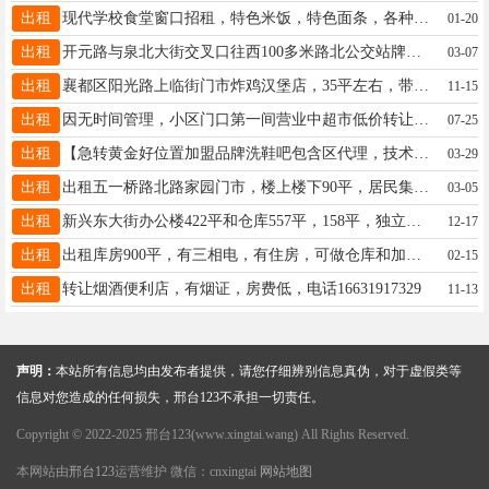
出租
现代学校食堂窗口招租，特色米饭，特色面条，各种小吃，封闭式管理，有经验优先考虑，13223258128
01-20
出租
开元路与泉北大街交叉口往西100多米路北公交站牌旁边楼上楼下60平方门市出租电话18231939831
03-07
出租
襄都区阳光路上临街门市炸鸡汉堡店，35平左右，带技术设备整体转让，接手可盈利。电话15717677895
11-15
出租
因无时间管理，小区门口第一间营业中超市低价转让。13292181717非诚勿扰
07-25
出租
【急转黄金好位置加盟品牌洗鞋吧包含区代理，技术，会员】桥西永康街60平纯一层，15303193533
03-29
出租
出租五一桥路北路家园门市，楼上楼下90平，居民集中停车方便，无树木遮挡，适合各种行业，餐饮除外15530998885
03-05
出租
新兴东大街办公楼422平和仓库557平，158平，独立大院有三相电适合教育辅导生产加工商贸办公13013297777
12-17
出租
出租库房900平，有三相电，有住房，可做仓库和加工，可分租，开发区好望角附近13730388785
02-15
出租
转让烟酒便利店，有烟证，房费低，电话16631917329
11-13
声明：
本站所有信息均由发布者提供，请您仔细辨别信息真伪，对于虚假类等
信息对您造成的任何损失，邢台123不承担一切责任。
Copyright © 2022-2025 邢台123(www.xingtai.wang) All Rights Reserved.
本网站由
邢台123
运营维护 微信：cnxingtai
网站地图