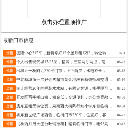
点击办理置顶推广
最新门市信息
出租
德隆中心315平，新装修好12个屋月租1万2，转让转让，有兴趣老板打13131969663
10-01
出租
个人出售现代城17/25层，精装，三室两厅两卫，南北通透，老证，学区房，140平102万，15833690406
06-23
出租
出租五一桥附近270平门市，上下两层，水电齐全，开发区富泉花园附近70平门市，纯一层，位置好租金低18103198899
08-13
出租
中北商城负一层好会买超市黄金地段有商铺招租交通便利餐饮服装教育台球网吧租金面议优惠多多王先生18630955888
05-16
出租
转让经营20年的桶装水水站，有固定客源，接手即可盈利，代设备，代技术，转让有意向的老板私聊13229060506微信同号
03-25
出租
开发区写字楼出租，租金低，交通便利，办公室宽敞明亮，配套完善服务一流，办公首选。欢迎来访！范18931931230
08-08
出租
房东直租无转让费，泉南西大街陶行知小学东侧临街纯一层60平商铺出租,有水电卫简装有意者联系电话15614271196
09-04
出租
桥东新世纪广场西侧，临街门市230平，位置好，客流量大，进出方便，适合各种行业，租金3500元。15130921516
04-23
出租
【桥西月晟天玺台旺铺招租】精装临街门市，毗邻高端社区，停车便利。即租即用，助您迅速开业！欢迎垂询15369958168
09-13