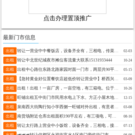
点击办理置顶推广
最新门市信息
出租
转让一营业中中餐饭店，设备齐全有，三相电，传菜电梯，多年老店，客源稳定，接手可盈利，地址五中附近15227723451
02-03
出租
转让中北世纪城夜市摊位客流量大联系15131933444
10-24
出租
出租中心路往东路北路家园对面一门市，两层共90平，居民集中餐饮除外停车方便，适合各种行业，电话15530998885
05-15
出租
【急转黄金好位置餐饮店超低价转让营业中】桥西兴华路110平，韩先生18631920186
03-09
出租
出租！出租！一亩厂房，一亩空地，有三箱电。位于兴达路与泉南大街附近。价格面议！联系电话：15131973367
10-26
出租
旺铺出租五中街门市民用水电上下水。方正小屋木地板钛镁合金门20平可外摆，不限行业干啥都行。信15630990813
12-15
出租
泉南西大街陶行知小学西侧一旺铺对外出租，有意者联系电话15227674567
03-08
出租
南货场附近仓库出租面积190平左右，有三项电，可当加工车间，库内能办公，进出车方便，电话18831909669
08-16
出租
转让太行路上营业中小饭馆，设备齐全，三相电，接手可营业，月租2200元，押一付三，具体祥谈15226876750。
07-13
出租
🎺🎺🎺转让信都区永祥街富水A区南门旁临街门市，50平左右，暂不考虑经营餐饮. 电话☎️19133559776
08-09