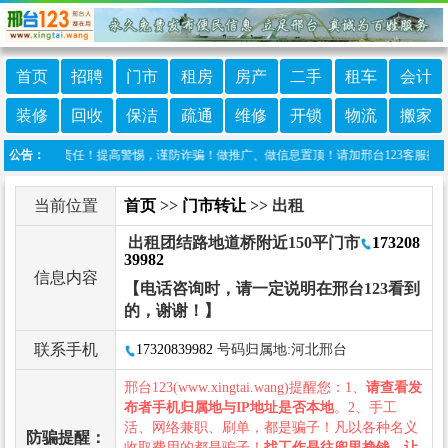
首页
招聘
门市
租房
房产
二手
租车
会计
装修
回收
保洁
疏通
维修
开锁
物流
搬家
担任何责任！提高警惕，谨防诈骗！做推广、做信息置顶！请加邢台123客服微信：cnxi
公告：
当前位置
首页
>>
门市转让
>> 出租
出租团结路地道桥附近150平门市
173208
39982
信息内容
【电话咨询时，请一定说明在邢台123看到
的，谢谢！】
联系手机
17320839982
号码归属地:河北邢台
邢台123(www.xingtai.wang)提醒您：1、
请查看发
布者手机归属地与IP地址是否本地
。2、手工
活、网络兼职、刷单，都是骗子！凡以各种名义
防骗提醒：
收取费用的都是骗子！
找工作是往兜里挣钱，让