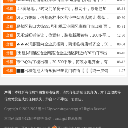
出租
4.3亩场地，5吨龙门吊房子7间，棚两个，原钢筋加工场地设备齐全。隆尧县北楼村东旭建材门市1788871534
08-11
出租
因无力兼顾，信都高档小区营业中烟酒店转让.带烟证，全屋装修，空调冰柜带卫生间，40平.15630916818🔥🔥
09-30
出租
襄都区巷口大街995号孔桥工业园区底商门市出租 面积168平 原来是个饭店 年租金3万3 电话15531974444
05-31
出租
天乐城旺铺转让，位置好，装修新颖独特，200多平，有固定客源机会难得，年前最好机会，价格可谈。详询13211073686
12-30
出租
🔥🔥🔥润鹏面向全业态招商，商场临街店铺齐全，50平到三千平，面向所有人，联系电话陈：18730986654.
08-04
出租
[出租]桥西区冶金南路冶金生活区附近约20平门市出租，有电，有上下水，价格面议，15612954567
08-16
出租
市中心写字楼出租，20-500平米，简装水电齐全，有意者电联17331914083（信）
08-12
出租
▉▉出租莲池大街永辉巴黎北门临街【【【纯一层铺】】】，130平。客流量大，水电齐全。电话：18103198888▉▉
11-27
声明：
本站所有信息均由发布者提供，请您仔细辨别信息真伪，对于虚假类等
信息对您造成的任何损失，邢台123不承担一切责任。
Copyright © 2022-2025 邢台123(www.xingtai.wang) All Rights Reserved.
本网站由
邢台123
运营维护 微信：cnxingtai
网站地图