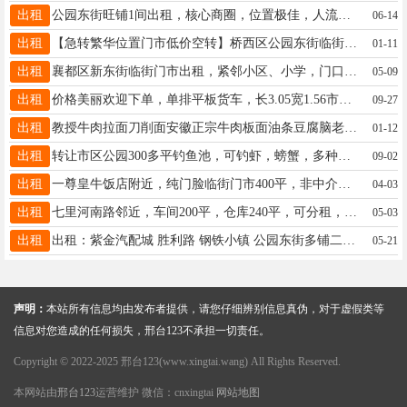
出租
公园东街旺铺1间出租，核心商圈，位置极佳，人流量大，停车方便，房东一手无转让费。15003393638，非诚勿扰！
06-14
出租
【急转繁华位置门市低价空转】桥西区公园东街临街位置40平，19003297606
01-11
出租
襄都区新东街临街门市出租，紧邻小区、小学，门口可出摊，25、35平可选，价格优惠，联系电话：15127922066
05-09
出租
价格美丽欢迎下单，单排平板货车，长3.05宽1.56市区优惠，☎17320857570搬家拉货均可。
09-27
出租
教授牛肉拉面刀削面安徽正宗牛肉板面油条豆腐脑老豆腐包子肉夹馍凉皮火烧米线技术手把手教包学会18330970691陈师傅
01-12
出租
转让市区公园300多平钓鱼池，可钓虾，螃蟹，多种经营，摆摊地方大，有屋子，月租500也可合作，电话15532985110
09-02
出租
一尊皇牛饭店附近，纯门脸临街门市400平，非中介，无转让费。另有二楼360平米出租，电话15833689621
04-03
出租
七里河南路邻近，车间200平，仓库240平，可分租，水电齐全三相电，有大院停车交通方便15333197847
05-03
出租
出租：紫金汽配城 胜利路 钢铁小镇 公园东街多铺二楼出租 位置优越 13031911305
05-21
声明：
本站所有信息均由发布者提供，请您仔细辨别信息真伪，对于虚假类等
信息对您造成的任何损失，邢台123不承担一切责任。
Copyright © 2022-2025 邢台123(www.xingtai.wang) All Rights Reserved.
本网站由
邢台123
运营维护 微信：cnxingtai
网站地图