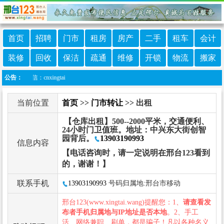
首页
招聘
门市
租房
房产
二手
租车
会计
装修
回收
保洁
疏通
维修
开锁
物流
搬家
微信：cnxingtai
公告：
当前位置
首页
>>
门市转让
>> 出租
【仓库出租】500--2000平米，交通便利、
24小时门卫值班。地址：中兴东大街创智
园背后。
13903190993
信息内容
【电话咨询时，请一定说明在邢台123看到
的，谢谢！】
联系手机
13903190993
号码归属地:邢台市移动
邢台123(www.xingtai.wang)提醒您：1、
请查看发
布者手机归属地与IP地址是否本地
。2、手工
活、网络兼职、刷单，都是骗子！凡以各种名义