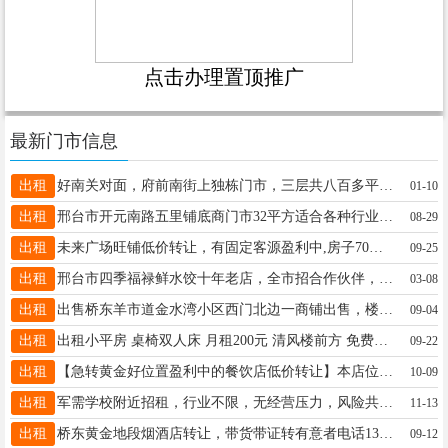
点击办理置顶推广
最新门市信息
出租
好南关对面，府前南街上独栋门市，三层共八百多平，电话15933373338
01-10
出租
邢台市开元南路五里铺底商门市32平方适合各种行业可以停车，电话15633192692
08-29
出租
未来广场旺铺低价转让，有固定客源盈利中,房子70平,带2个月房租,有意者面谈，中介勿扰,电话：19912099444
09-25
出租
邢台市四季福禄鲜水饺十年老店，全市招合作伙伴，县城可包教会夫妻开店成本低收益好，想学习的。电话13932978601
03-08
出租
出售桥东羊市道金水湾小区西门北边一商铺出售，楼上楼下75平米。包过户费。电话15930065006
09-04
出租
出租小平房 桌椅双人床 月租200元 清风楼前方 免费停车位 出入很通畅 13482966668
09-22
出租
【急转黄金好位置盈利中的餐饮店低价转让】本店位于桥西永康街总面积232平左右上下两层17692953370
10-09
出租
军需学校附近招租，行业不限，无经营压力，风险共单，利益共享。免房租模式10-450平自由选择电话13722947453
11-13
出租
桥东黄金地段烟酒店转让，带货带证转有意者电话13211093333
09-12