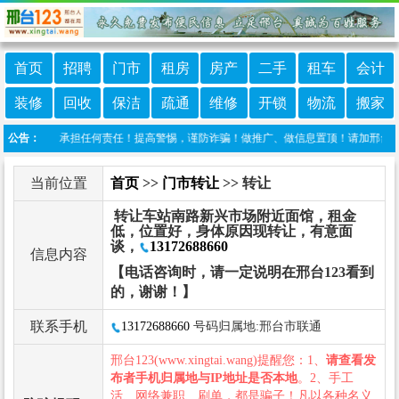
首页
招聘
门市
租房
房产
二手
租车
会计
装修
回收
保洁
疏通
维修
开锁
物流
搬家
123不承担任何责任！提高警惕，谨防诈骗！做推广、做信息置顶！请加邢台123客服微信
公告：
当前位置
首页
>>
门市转让
>> 转让
转让车站南路新兴市场附近面馆，租金
低，位置好，身体原因现转让，有意面
谈，
13172688660
信息内容
【电话咨询时，请一定说明在邢台123看到
的，谢谢！】
联系手机
13172688660
号码归属地:邢台市联通
邢台123(www.xingtai.wang)提醒您：1、
请查看发
布者手机归属地与IP地址是否本地
。2、手工
活、网络兼职、刷单，都是骗子！凡以各种名义