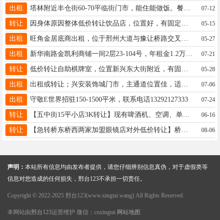
出租
塔林附近丰仓街60-70平临街门市，能住能做饭。餐饮不租。电话18803398013
07-12
转让
因身体原因整体低价转让饮品店，位置好，有固定客源，设备齐全，清风楼古城附近，房租便宜，随时来看店，18132196580
05-15
出租
旺角金居底商出租，位于邢州大道与豫让桥路交叉口东北角，上下两层共110平，已装修。联系电话:13754596039
05-27
出租
新华南路金凯利商铺一间2层23-104号，年租金1.2万，年付押金2千，13722915566中介勿扰
07-21
转让
低价转让自助棋牌室，位置新兴东大街附近，有固定客源，接手即盈利，广告勿扰，有意向电联13231922453
05-28
出租
出租或转让；兴安装饰城门市，主通道位置佳，适合卖各种装修材料及用品，价格面议，联系电话17733937187。
07-06
出租
守敬E世界招驻150-1500平米，联系电话13292127333
07-24
转让
【五中街15平小店3K转让】现有啤酒机、空调、单门展示柜、3门展示柜（需要维修） 联系电话18632088551
06-16
转让
【急转桥东桥西两家加盟眼镜店对外低价转让】桥东店位于中兴东大街历史文化公园150平纯一层18132942888
08-06
声明：
本站所有信息均由发布者提供，请您仔细辨别信息真伪，对于虚假类等
信息对您造成的任何损失，邢台123不承担一切责任。
Copyright © 2022-2025 邢台123(www.xingtai.wang) All Rights Reserved.
本网站由
邢台123
运营维护 微信：cnxingtai
网站地图