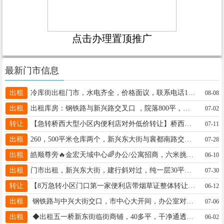
点击办理置顶推广
最新门市信息
出租
冷库街出租门市，水电齐全，价格面议，联系电话15075978125
08-08
出租
出租库房：钢铁路与新兴路交叉口 ，院落800平，月租4000元。可分租具体面谈。联系人：13932952893刘先生
07-02
转让
【急转桥西大型小区内便利店对外低价转让】桥西区钢铁南路秀水湾小区里总面积90平左右纯一层15803390109
07-11
出租
260，500平米仓库两个，新兴东大街与襄都南路交叉口南行500米即到，水电齐全，交通便利。电话13700390865
07-28
出租
皓顺尊旁🔥金宏天域中心🌈办公/公寓招商，六米挑高🌈做好挑空及基础装修，租一百平送五十平☎️18830904704
06-10
出租
门市出租，新兴东大街，建行斜对过，纯一层30平门市。15369969575
07-30
转让
【8万急转小区门口第一家便利店带烟草证整体转让】襄都区国际新城东门第一家便利店纯一层80平15175995895
06-12
出租
钢铁路与中兴大街交口，市中心大开间，办公室对外出租，面积300-850平米，价格面议18631986527
07-06
出租
◆出租五一桥新东街临街商铺，40多平，干净通透，水电暖齐全，无转让费，电话19131332361
06-02