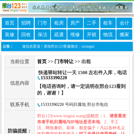
首页
招聘
门市
租房
房产
二手
租车
会计
装修
回收
保洁
疏通
维修
开锁
物流
搬家
广、做信息置顶！请加邢台123客服微信：cnxingtai
公告：
当前位置
首页
>>
门市转让
>> 出租
快递驿站转让一天 1500 左右件入库，电话
15333390220
信息内容
【电话咨询时，请一定说明在邢台123看到
的，谢谢！】
联系手机
15333390220
号码归属地:邢台市电信
邢台123(www.xingtai.wang)提醒您：1、
请查看发
布者手机归属地与IP地址是否本地
。2、手工
活、网络兼职、刷单，都是骗子！凡以各种名义
防骗提醒：
收取费用的都是骗子！
找工作是往兜里挣钱，让