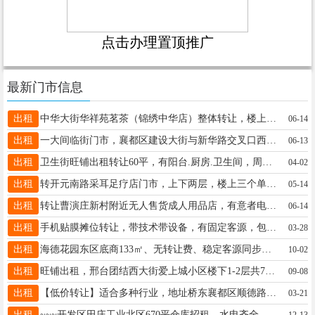
点击办理置顶推广
最新门市信息
出租
中华大街华祥苑茗茶（锦绣中华店）整体转让，楼上楼下 300 平地下室带厨房，价格面议，联系电话 18733980177
06-14
出租
一大间临街门市，襄都区建设大街与新华路交叉口西南角，3000元/月，19933231013，15632945555
06-13
出租
卫生街旺铺出租转让60平，有阳台.厨房.卫生间，周围小区人员密集，也有外摆区，做什么都方便，电话:18733926275
04-02
出租
转开元南路采耳足疗店门市，上下两层，楼上三个单间，精装修，民用水电，房租便宜，2500元/月电话17320849975
05-14
出租
转让曹演庄新村附近无人售货成人用品店，有意者电联15130970765（同微信）
06-14
出租
手机贴膜摊位转让，带技术带设备，有固定客源，包教包会，15933389899
03-28
出租
海德花园东区底商133㎡、无转让费、稳定客源同步移交，位置优越租金面议！龚女士联系电话：19331913943非诚勿扰！
10-02
出租
旺铺出租，邢台团结西大街爱上城小区楼下1-2层共75平方，租金面议（餐饮勿扰）低价出租13513193678刘
09-08
出租
【低价转让】适合多种行业，地址桥东襄都区顺德路与红星街交叉口向东100米左右，面积38.6，电话13838365467
03-21
出租
~~~开发区田庄工业北区670平仓库招租，水电齐全，交通便利，联系电话:13930986126 15531900287
12-13