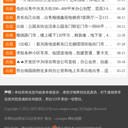
出租
低价出售中兴东大街200--400平米办公别墅，层高3.6米，精装修，可以注册公司，免费停车，18032951979
01-08
出租
房东自己出租，出售顺德鑫苑电梯房3室两厅一卫115平家具家电齐全，拎包入住，联系☎️17732914086
08-11
出租
出租：公园东街达活泉公园东门附近门市一间66平，没有转让费，价格面议，电话13231909393 19333946662
04-12
出租
顺德路门市，楼上楼下120平方，精装修，地下室，4500元，15076864631
12-20
出租
《出租》：新兴路地道桥东口北侧珺璟街临街门市，110平上下两层，月租金2700元。13091291358
07-29
出租
求租各种小区车库、临国道场地，投建普通、重卡充电桩，要求有车队资源，有意者联系：15101031589
08-15
出租
🔥🔥开发区中兴绿谷商业公司直租，办公会所、自媒体工作室等，停车便利，性价比高，欢迎考察☎️：15132935026
10-18
出租
邢台南园路附近多间办公室和地上车库出租出售，适合办公室和做仓库，交通方便水电齐全，联系电话18833435678
03-25
声明：
本站所有信息均由发布者提供，请您仔细辨别信息真伪，对于虚假类等
信息对您造成的任何损失，邢台123不承担一切责任。
Copyright © 2022-2025 邢台123(www.xingtai.wang) All Rights Reserved.
本网站由
邢台123
运营维护 微信：cnxingtai
网站地图