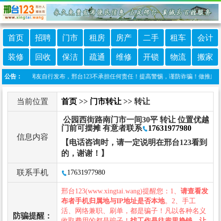
首页
招聘
门市
租房
房产
二手
租车
会计
装修
回收
保洁
疏通
维修
开锁
物流
搬家
目信息由网友自行发布，邢台123不承担任何责任！提高警惕，谨防诈骗！做推广、做信息置顶
公告：
当前位置
首页
>>
门市转让
>> 转让
公园西街路南门市一间30平 转让 位置优越
门前可摆摊 有意者联系
17631977980
信息内容
【电话咨询时，请一定说明在邢台123看到
的，谢谢！】
联系手机
17631977980
邢台123(www.xingtai.wang)提醒您：1、
请查看发
布者手机归属地与IP地址是否本地
。2、手工
活、网络兼职、刷单，都是骗子！凡以各种名义
防骗提醒：
收取费用的都是骗子！
找工作是往兜里挣钱，让