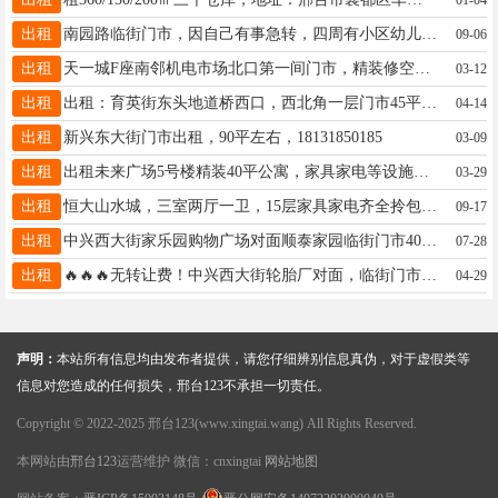
出租
南园路临街门市，因自己有事急转，四周有小区幼儿园初中小学，交通便利，有意15833646551
09-06
出租
天一城F座南邻机电市场北口第一间门市，精装修空调柜机挂机，上下一二层98㎡。出租价格面议电话15933376681
03-12
出租
出租：育英街东头地道桥西口，西北角一层门市45平方左右，有地暖，没有物业费13171955555
04-14
出租
新兴东大街门市出租，90平左右，18131850185
03-09
出租
出租未来广场5号楼精装40平公寓，家具家电等设施齐全，可拎包入住。联系电话：15369958168
03-29
出租
恒大山水城，三室两厅一卫，15层家具家电齐全拎包入住租价1500元17717722216
09-17
出租
中兴西大街家乐园购物广场对面顺泰家园临街门市40平水电暖厨卫空调wifi 2400元/月13503397702
07-28
出租
🔥🔥🔥无转让费！中兴西大街轮胎厂对面，临街门市，雅间2间，有外摆区，70平，电话：13230988321
04-29
声明：
本站所有信息均由发布者提供，请您仔细辨别信息真伪，对于虚假类等
信息对您造成的任何损失，邢台123不承担一切责任。
Copyright © 2022-2025 邢台123(www.xingtai.wang) All Rights Reserved.
本网站由
邢台123
运营维护 微信：cnxingtai
网站地图