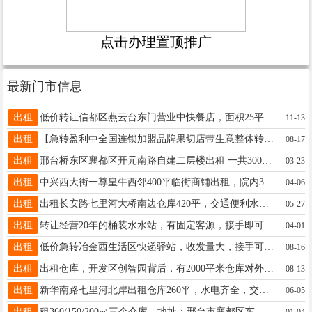
点击办理置顶推广
最新门市信息
出租
低价转让信都区燕云台东门营业中快餐店，面积25平米可空转可带技术设备转，有固定客源接手可盈利。☎️18803291813
11-13
出租
【急转盈利中全国连锁加盟品牌果切店带生意整体转让】桥东区新华北路华北五金机电市场内65平，13651111444
08-17
出租
邢台桥东区襄都区开元南路自建二层楼出租 一共300多平可当库房 工作室 居住 都可以联系电话18631977267
03-23
出租
中兴西大街一尊皇牛西邻400平临街商铺出租，院内360平办公场地出租，交通便利，黄金地段。电话18932960700
04-06
出租
出租长安路七里河大桥南边仓库420平，交通便利水电齐全，独门独院，可利用空间大，欢迎骚扰13831945841
05-27
出租
转让经营20年的桶装水水站，有固定客源，接手即可盈利，代设备，代技术，转让有意向的老板私聊13229060509微信同号
04-01
出租
低价急转冶金西生活区快递驿站，收发量大，接手可盈利，☎️15233986652微信18333467687
08-16
出租
出租仓库，开发区创智园背后，有2000平米仓库对外出租，可分租。24小时门卫值班，有监控，电话:13932951096
08-13
出租
新华南路七里河北岸出租仓库260平，水电齐全，交通便利。电话13223288788
06-05
出租
租360/150/200㎡三个仓库，地址：邢台市襄都区车站南街申庄西口（老化轻仓库）张经理13091298617
01-04