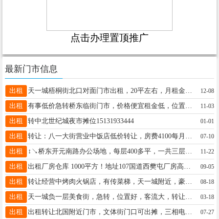
点击办理置顶推广
最新门市信息
出租
天一城梧桐街北口对面门市出租，20平左右，月租金2300，重油烟类餐饮勿扰，电话19131903313
12-08
出租
有事低价急转桥东临街门市，价格便宜租金低，位置好可多种经营。电话15030925209
11-03
出租
转中北世纪城夜市摊位15131933444
01-01
出租
转让：八一大街营业中饭店低价转让，房费4100每月，民水民电，280平左右，店内能住人 13012126763
07-10
出租
↕↘桥东开元南路办公场地，每层400多平，一共三层，一平均8块，分租！联系电话：16630936339.
11-22
出租
出租厂房仓库 1000平方！地址107国道西樊屯厂房高！隔热保温！门口能停车！水电都有13931934537
09-05
出租
转让经营中烤肉火锅店，有传菜梯，天一城附近，豪华装修，面积300平，可空转，可整体技术转，电话:16632987178
08-18
出租
天一城负一层美食街，急转，位置好，客流大，转让费低，店铺新装修，51平。因店主回老家，现急转。18710715486
03-18
出租
出租转让北国附近门市，文体街门口可出摊，三相电齐全，13831071715
07-27