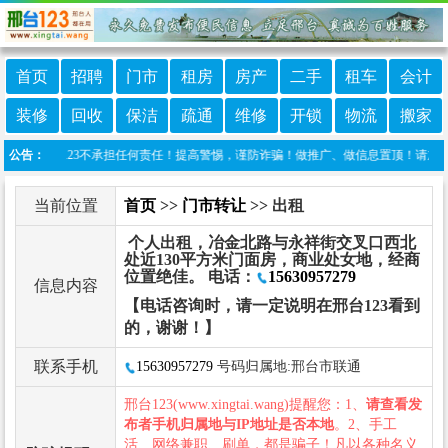
首页
招聘
门市
租房
房产
二手
租车
会计
装修
回收
保洁
疏通
维修
开锁
物流
搬家
，邢台123不承担任何责任！提高警惕，谨防诈骗！做推广、做信息置顶！请加邢台123客服
公告：
当前位置
首页
>>
门市转让
>> 出租
个人出租，冶金北路与永祥街交叉口西北
处近130平方米门面房，商业处女地，经商
位置绝佳。 电话：
15630957279
信息内容
【电话咨询时，请一定说明在邢台123看到
的，谢谢！】
联系手机
15630957279
号码归属地:邢台市联通
邢台123(www.xingtai.wang)提醒您：1、
请查看发
布者手机归属地与IP地址是否本地
。2、手工
活、网络兼职、刷单，都是骗子！凡以各种名义