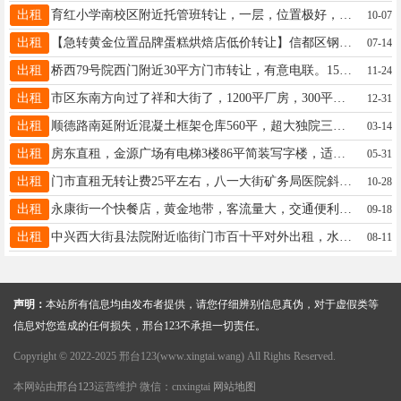
出租
育红小学南校区附近托管班转让，一层，位置极好，因有正式工作，无暇顾及。有意致电18831996261
10-07
出租
【急转黄金位置品牌蛋糕烘焙店低价转让】信都区钢铁北路万城附近上下两层面积200平17531980718
07-14
出租
桥西79号院西门附近30平方门市转让，有意电联。15690395559
11-24
出租
市区东南方向过了祥和大街了，1200平厂房，300平办公室，6元。联系电话：16630936339.
12-31
出租
顺德路南延附近混凝土框架仓库560平，超大独院三相电适合教育辅导生产加工商贸办公13013297777
03-14
出租
房东直租，金源广场有电梯3楼86平简装写字楼，适合办公商务培训美容、台球、专卖店仓库等，长租优惠。13700391856
05-31
出租
门市直租无转让费25平左右，八一大街矿务局医院斜对面青甜快捷酒店一楼，适合各种行业价格优惠18032996156
10-28
出租
永康街一个快餐店，黄金地带，客流量大，交通便利，周边成熟商业圈，转让即可盈利。电话：15833645196
09-18
出租
中兴西大街县法院附近临街门市百十平对外出租，水电暖齐全，停车方便，适合多种经营，无转让费，电话18731975222
08-11
声明：
本站所有信息均由发布者提供，请您仔细辨别信息真伪，对于虚假类等
信息对您造成的任何损失，邢台123不承担一切责任。
Copyright © 2022-2025 邢台123(www.xingtai.wang) All Rights Reserved.
本网站由
邢台123
运营维护 微信：cnxingtai
网站地图