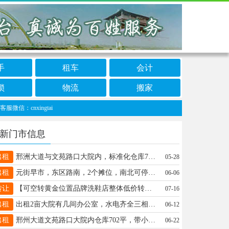
手
租车
会计
锁
物流
搬家
nxingtai
新门市信息
出租
邢洲大道与文苑路口大院内，标准化仓库702平，场地7000余平，有动力电，大车出入方便。13582690808
05-28
出租
元街早市，东区路南，2个摊位，南北可停大车，16631907550
06-06
转让
【可空转黄金位置品牌洗鞋店整体低价转让】桥东区恒大城商业楼底商纯一层总面积60平左右18713911282
07-16
出租
出租2亩大院有几间办公室，水电齐全三相电，建设用地，南石门镇新西环与邢左路交叉口西北角附近，13400157556。
06-12
出租
邢州大道文苑路口大院内仓库702平，带小院700平，三相电。场地8000平，大车进出方便，可分租。15832922886
06-22