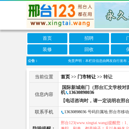
首页
招聘
装修
回收
公告：
免责声明：本栏目信息由网友自行发布，邢台1
当前位置
首页
>>
门市转让
>> 转让
国际新城南门（邢台汇文学校对面
机
13630898036
信息内容
【电话咨询时，请一定说明在邢台
联系手机
13630898036
号码归属地:邢台市移动
邢台123(www.xingtai.wang)提醒您：1
防骗提醒：
兼职、刷单，都是骗子！凡以各种名