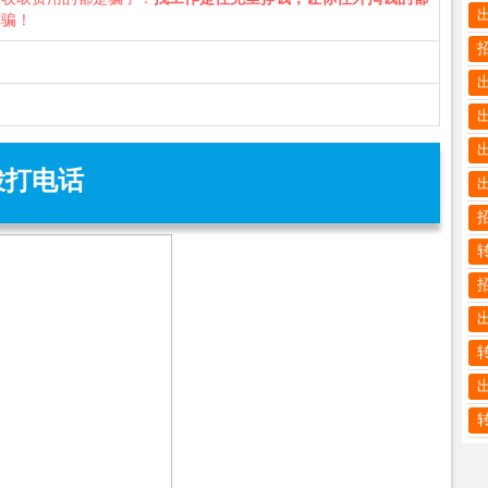
诈骗！
拨打电话