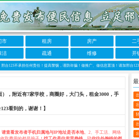
门市
租房
房产
二
保洁
疏通
维修
开
23不承担任何责任！提高警惕，谨防诈骗！做推广、做信息置顶！请加邢台123客服微信：c
最
），附近有7家学校，商圈好，大门头，租金3000，手
123看到的，谢谢！】
、
请查看发布者手机归属地与IP地址是否本地
。2、手工活、网络
义收取费用的都是骗子！
找工作是往兜里挣钱，让你往外掏钱的都