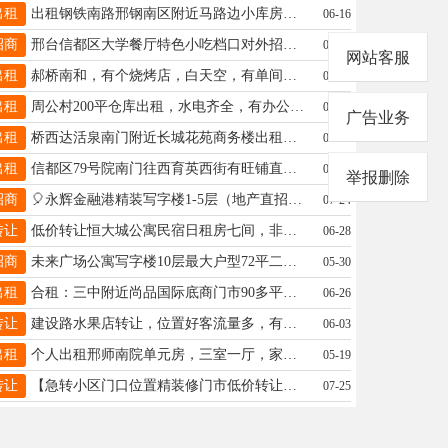
出租
出租钢铁南路邢钢南区附近马路边小库房几十平。19632988617
06-16
招商
邢台信都区大学餐厅特色小吃档口对外招商，在校大学生12000余名.联系电话：13333210591王先生
08-05
网站客服
出租
郝桥南和，有个烧烤店，白天空，有单间，可干烧烤火锅，早餐老板觉得白天浪费求一个只干白天的17659918901房租好谈
07-14
出租
周公村200平仓库出租，水电齐全，有办公室可居住，租金便宜，18875722772
05-29
广告业务
出租
桥西达活泉南门附近长城花苑商务楼出租，联系电话：13932988896
06-23
出租
信都区79号院南门往西育英西街有旺铺直租无转让费，地理位置优越适合各种经营客源稳定价格优惠18032996156微信同号
05-19
举报删除
招商
🎈永辉金融港精装写字楼1-5层（地产直招），25-2000㎡大小均有，达活泉商圈，可注册公司📞15613977920
07-24
转让
低价转让恒大城公寓民宿日租房七间，非诚勿扰，电话17731935742
06-28
招商
未来广场公寓写字楼10层最大户型72平二室一厅采光纯阳面绝佳地段交通便利商超齐全办公首选宜商宜住18831988799
05-30
出租
合租：三中附近尚品国际底商门市90多平，可做教培、书法班、班课，可日租、长期租，有意联系：17692914868
06-26
转让
建设路水果店转让，位置好客流量多，有固定客源，15075926887
06-03
出租
个人出租邢师南院单元房，三室一厅，家具家电齐全，拎包入住，长租优惠，月租600，电话13731598310
05-19
转让
【急转小区门口位置精装修门市低价转让】信都区南大郭镇利民街1480号纯一层78平带负一厨房15369956161
07-25