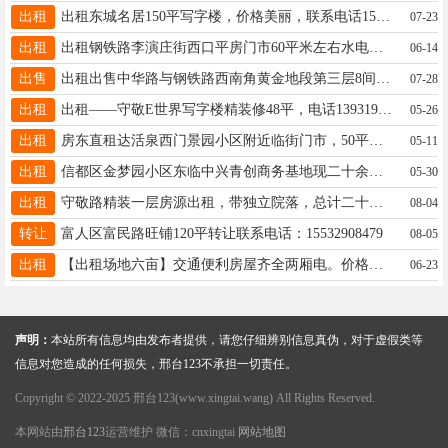
出租
出租东城名居150平写字楼，价格美丽，联系电话15611158588或18511130528
07-23
出租
出租钢铁路李演庄街西口平房门市60平米左右水电齐全交通便利价格优惠联系电话13932971011
06-14
出售
出租出售中华路与钢铁路西南角黄金地段第三层8间260平精装修写字楼，适合办公、直播、保险等行业15512812618
07-28
出租
出租——守敬E世界写字楼精装修48平，电话13931921577
05-26
出租
房东直租达活泉西门景园小区附近临街门市，50平方，离学校近，附近小区多，可多种经营15531977779
05-11
出租
信都区金梦园小区东临中兴青创商务基地现二十余间办公室出租，月租五百起，可直播，办公等多种用途。13932958008
05-30
出租
守敬路精装一层房源出租，带独立院落，总计二十余间，支持整租、分租。地段优越，交通出行便捷，电话：15131308005
08-04
转让
富人区富民路旺铺120平转让联系电话：15532908479
08-05
出租
【出租场地六亩】交通便利房屋齐全两厢电。价格便宜地址南石门镇小石头庄☎️微信同步13247470303
06-23
声明：
本站所有信息均由发布者提供，请您仔细辨别信息真伪，对于虚假类等
信息对您造成的任何损失，邢台123不承担一切责任。
Copyright © 2022-2025 邢台123(www.xingtai.wang) All Rights Reserved.
本网站由
邢台123
运营维护 微信：cnxingtai
网站地图