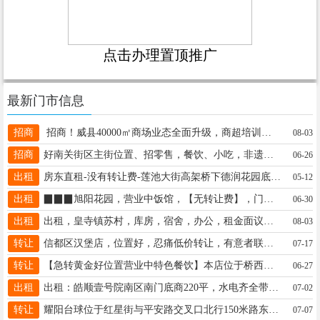
点击办理置顶推广
最新门市信息
招商
招商！威县40000㎡商场业态全面升级，商超培训娱乐业态不限，交通便利物业配套完善☎️15132935026
08-03
招商
好南关街区主街位置、招零售，餐饮、小吃，非遗，文创店等，租金低，政策好，电话：15343198524，微信同号！
06-26
出租
房东直租-没有转让费-莲池大街高架桥下德润花园底商38平水电空调卫生间储藏间，干净整洁适合休闲茶室13833959939
05-12
出租
▉▉▉旭阳花园，营业中饭馆，【无转让费】，门前可出摊，可多种经营，有空调接收可营利，_☎13613197358
06-30
出租
出租，皇寺镇苏村，库房，宿舍，办公，租金面议水电暖气监控网络齐全交通便利18000686920欢迎中介
08-03
转让
信都区汉堡店，位置好，忍痛低价转让，有意者联系18233037866/150 7594 1115/18233012456
07-17
转让
【急转黄金好位置营业中特色餐饮】本店位于桥西胜利路临街位置总面积50平左右纯一层13930973777
06-27
出租
出租：皓顺壹号院南区南门底商220平，水电齐全带中央空调，上下两层 电话13131937111
07-02
转让
耀阳台球位于红星街与平安路交叉口北行150米路东，十张球台，6间棋牌室，接手即可营业。有意电联18733904567
07-07