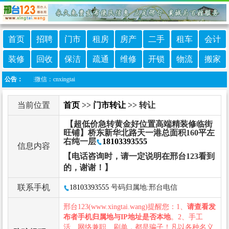
首页
招聘
门市
租房
房产
二手
租车
会计
装修
回收
保洁
疏通
维修
开锁
物流
搬家
服微信：cnxingtai
公告：
当前位置
首页
>>
门市转让
>> 转让
【超低价急转黄金好位置高端精装修临街
旺铺】桥东新华北路天一港总面积160平左
右纯一层
18103393555
信息内容
【电话咨询时，请一定说明在邢台123看到
的，谢谢！】
联系手机
18103393555
号码归属地:邢台电信
邢台123(www.xingtai.wang)提醒您：1、
请查看发
布者手机归属地与IP地址是否本地
。2、手工
活、网络兼职、刷单，都是骗子！凡以各种名义