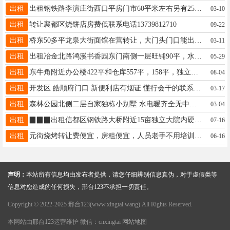
出租
出租钢铁路李演庄街西口平房门市60平米左右另有25平米单间水电齐全交通便利价格优惠联系电话13932971011
03-10
出租
转让襄都区烧饼店房费低联系电话13739812710
09-22
出租
桥东50多平龙泉大街面馆在营转让，大门头门口能出摊，转费面议价不高，环境好，电话☎13383197895随时转出
03-11
出租
出租冶金北路鸿溪书香园东门南侧一层旺铺90平，水电暖齐全，门前停车方便，价格面议，电话15612933578
05-29
出租
东牛角附近办公楼422平和仓库557平，158平，独立大院有三相电适合教育辅导生产加工商贸办公13013297777
08-04
出租
开发区 皓顺府门口 新便利店有烟证 懂行会干的联系13249503333
03-17
出租
森林公园北侧二层自家独栋小别墅 水电暖齐全无中介费 300平米 首次出租 价格面议13333194113
03-04
出租
▉▉▉出租信都区钢铁路大桥附近15亩独立大院内硬化场地6000平，仓房1200平，可分租，可进大车18931965065
07-16
出租
元街烧烤转让费便宜，房租便宜，人员老手不用培训营业额2000左右手艺全部教，现成生意接手营收。详13223299465
06-16
声明：
本站所有信息均由发布者提供，请您仔细辨别信息真伪，对于虚假类等
信息对您造成的任何损失，邢台123不承担一切责任。
Copyright © 2022-2025 邢台123(www.xingtai.wang) All Rights Reserved.
本网站由
邢台123
运营维护 微信：cnxingtai
网站地图