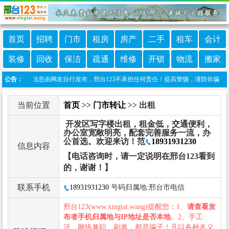
首页
招聘
门市
租房
房产
二手
租车
会计
装修
回收
保洁
疏通
维修
开锁
物流
搬家
：本栏目信息由网友自行发布，邢台123不承担任何责任！提高警惕，谨防诈骗！做推广、做
公告：
当前位置
首页
>>
门市转让
>> 出租
开发区写字楼出租，租金低，交通便利，
办公室宽敞明亮，配套完善服务一流，办
公首选。欢迎来访！范
18931931230
信息内容
【电话咨询时，请一定说明在邢台123看到
的，谢谢！】
联系手机
18931931230
号码归属地:邢台市电信
邢台123(www.xingtai.wang)提醒您：1、
请查看发
布者手机归属地与IP地址是否本地
。2、手工
活、网络兼职、刷单，都是骗子！凡以各种名义