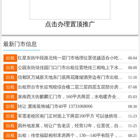
点击办理置顶推广
最新门市信息
出租
红星东街中段路北纯一层门市地理位置优越适合小吃百货文具超市五金服饰烟酒茶叶医药租金面议13001851110
08-04
出租
公园东街佳佳园门口门市出租位置绝佳三相电上下水两个台阶便于顾客上门，市区人流量最大，没有转让费13603198377
08-09
出租
信都区万城新天地东门底商花隆烟酒旁边有门市出租，有意联系15933395088
11-16
出租
出租邢台市长征驾校综合楼二层三层四层五层部分房间闲置，可进行办公住宿培训。有需者请联系，15713396665
07-08
出租
泉南西大街麒麟汇门市，160平共两层，水电暖齐全，月租6000元，可停车，长租优惠，电话17659909190。
05-03
出租
转让 冀南装饰城门市40平 13731068006
08-30
出租
军需老校区南门正对面上下两层100平方 可以做烘培，餐饮，美甲，可随时来看 电：18733911737房费一月4k
11-23
出租
因外地发展，转让广告老店，经营12年，位置优，自然客源稳定 停车方便 开元南路五一桥岗附近。电话13001456781
11-25
出租
出租：传世福邸相邻库房两个，130—140平有院子，有意向的电话联系：13231922149、价格面议优惠。
08-21