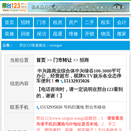
首页
招聘
门市
租房
房产
二手
租车
会计
装修
回收
保洁
疏通
维修
开锁
物流
搬家
邢台123客服微信：cnxingtai
公告：
当前位置
首页
>>
门市转让
>> 招商
中兴路商业综合体中兴绿谷100-3000平可
办公，经营超市，棋牌KTV娱乐各业态停
车便利！☎️
15132935026
信息内容
【电话咨询时，请一定说明在邢台123看到
的，谢谢！】
联系手机
15132935026
号码归属地:邢台市移动
邢台123(www.xingtai.wang)提醒您：1、
请查看发
布者手机归属地与IP地址是否本地
。2、手工
活、网络兼职、刷单，都是骗子！凡以各种名义