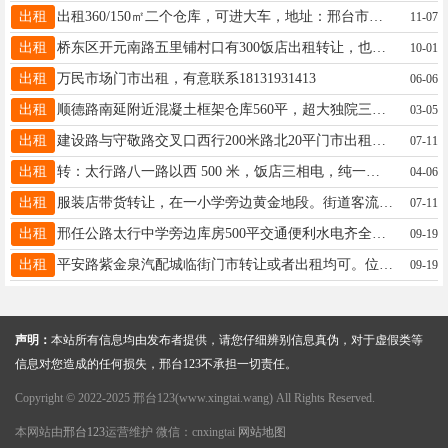
出租
出租360/150㎡二个仓库，可进大车，地址：邢台市襄都区车站南街申庄西口（老化轻仓库）张经理13091298617
11-07
出租
桥东区开元南路五里铺村口有300饭店出租转让，也可经营其它另有40平一门市(前干小吃)出租电话13031903590
10-01
出租
万民市场门市出租，有意联系18131931413
06-06
出租
顺德路南延附近混凝土框架仓库560平，超大独院三相电适合教育辅导生产加工商贸办公13013297777
03-05
出租
建设路与守敬路交叉口西行200米路北20平门市出租，位置好人流量大。现出租无转让费。电话18632966600
07-11
出租
转：太行路八一路以西 500 米，饭店三相电，纯一层200 平 ，具体祥谈。15097972883
04-06
出租
服装店带货转让，在一小学旁边黄金地段。街道客流量大，经营多年有固定客源接手可盈利.有实力联系15531957638
07-11
出租
邢任公路太行中学旁边库房500平交通便利水电齐全电话15303197900
09-19
出租
平安路紫金泉汽配城临街门市转让或者出租均可。位置好，停车方便。有意者打电话15832916978
09-19
声明：
本站所有信息均由发布者提供，请您仔细辨别信息真伪，对于虚假类等
信息对您造成的任何损失，邢台123不承担一切责任。
Copyright © 2022-2025 邢台123(www.xingtai.wang) All Rights Reserved.
本网站由
邢台123
运营维护 微信：cnxingtai
网站地图