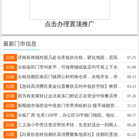
点击办理置顶推广
最新门市信息
出租
济南装饰城对面几处仓库低价出租，硬化地面，层高五米，电话19262216872
07-25
出租
出租临街门市90多平，可做商铺或饭店均可有上下水 停车便利开元路与新兴大街交叉口南行50米路东，19103217213
01-09
出租
出租信都区南石门镇周公村村南仓库，水电齐全，停车方便，联系电话17692986192
09-13
出租
【急转高消费区黄金位置餐饮店对外低价空转】桥西区兴发路海德花园临街底商300平，13081088500
03-25
出租
因另有发展转让达活泉东门附近正在营业中快餐店带技术，楼上楼下180平，可实地考察有意者联系电话13932969125
07-26
出租
新顺德市场营业中批发门市带房租柜台/接手就能营业 租金底/小商品市场客流大15175931316小食品日用百货内衣袜子
11-12
出租
出租厂房:仓库1100平，办公区50平独门独院。地址:紧邻邢任公路，一中东校区西行500米。电话15613935858
06-17
出租
三义庙小学旁汉堡店带技术转，生意好适合一到两人经营。可到店考察。要二胎没时间打理只转汉堡其他勿扰19568398329
09-20
出租
【白菜价急转信都区高消费聚集地茶社】信都区莲池大街温馨家园3区临街上下两层200平，13363765213
02-25