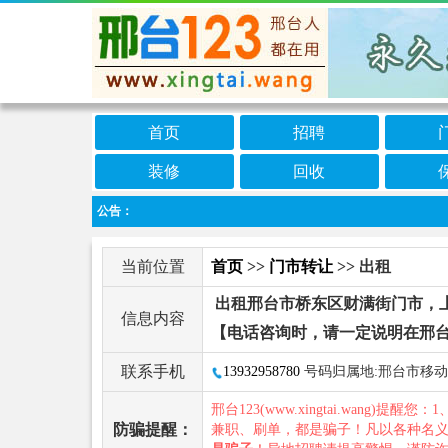
首页
招聘
装修
回收
公告：
当前位置
首页
>>
门市转让
>> 出租
出租邢台市桥东区财满街门市，上
信息内容
【电话咨询时，请一定说明在邢台
联系手机
13932958780
号码归属地:邢台市移动
邢台123(www.xingtai.wang)提醒您：1
防骗提醒：
兼职、刷单，都是骗子！凡以各种名