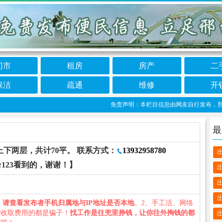
门市
租房
房产
二
保洁
疏通
维修
开
免责声明：本栏目信息由网友自行发布，邢台12
最
下两层，共计70平。 联系方式：
13932958780
123看到的，谢谢！】
、
请查看发布者手机归属地与IP地址是否本地
。2、手工活、网络
义收取费用的都是骗子！
找工作是往兜里挣钱，让你往外掏钱的都