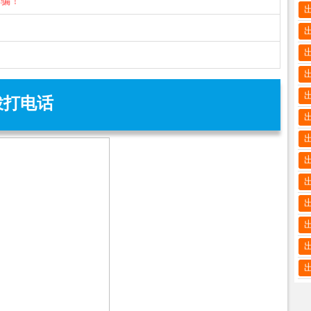
诈骗！
拨打电话