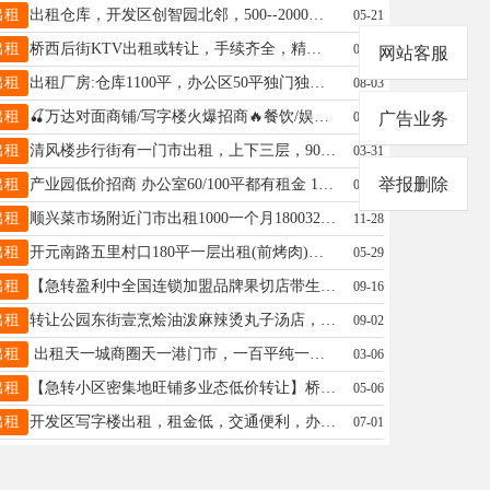
出租
出租仓库，开发区创智园北邻，500--2000平米。24小时门卫值班，有监控。电话:13932951096赵
05-21
出租
桥西后街KTV出租或转让，手续齐全，精装修，位置优越，交通便利紧挨邢台学院，联系电话18031966177
04-30
网站客服
出租
出租厂房:仓库1100平，办公区50平独门独院。地址:紧邻邢任公路，一中东校区西行500米。电话15613935858
08-03
出租
🍒万达对面商铺/写字楼火爆招商🔥餐饮/娱乐/办公60-3000平🔥核心商圈停车方便。有意联系18733900509
07-26
广告业务
出租
清风楼步行街有一门市出租，上下三层，90来平，无转让费，电话微信13373192538，杨先生
03-31
举报删除
出租
产业园低价招商 办公室60/100平都有租金 1000到1300元新华南路637号18730913889
01-08
出租
顺兴菜市场附近门市出租1000一个月18003291850
11-28
出租
开元南路五里村口180平一层出租(前烤肉)另有40平一门市(前干小吃)和多个50一150平仓库13031903590
05-29
出租
【急转盈利中全国连锁加盟品牌果切店带生意整体转让】桥东区新华北路华北五金机电市场内65平，13651111444
09-16
出租
转让公园东街壹烹烩油泼麻辣烫丸子汤店，位置极佳，13292179937微信详谈
09-02
出租
出租天一城商圈天一港门市，一百平纯一层门市，双门头无转让费 能做餐饮，适合多种行业不限19133998862
03-06
出租
【急转小区密集地旺铺多业态低价转让】桥东区塔林街开元御园底商二楼，面积95平，女士 18932958399
05-06
出租
开发区写字楼出租，租金低，交通便利，办公室宽敞明，亮配套完善服务一流,办公首选。欢迎来访！洪女士13172688759
07-01