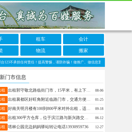
手
租车
会计
锁
物流
搬家
3不承担任何责任！提高警惕，谨防诈骗！做推广、做信息置顶！请加邢台123客服微信：cn
新门市信息
出租
出租郭守敬北路临街门市，15平米，有上下水，有暖气，采光好，房东直租，有意联系13363703292
08-06
出租
出租襄都区好旺角附近临路门市，交通方便，出租独院一处，水电齐全，价格美丽，电话13503282237
01-25
出租
好南关明月楼有100到800平米对外出租，适合多种业态，好南关紧邻中兴路人流量大，联系电话15530991770同微
09-18
出租
出租300平方仓库，位于滨江路与新兴路交叉口西行，价格优惠，交通便利，电话:13780398889
06-12
出租
塔林公园北边妈妈驿站转让电话13930959736
12-27