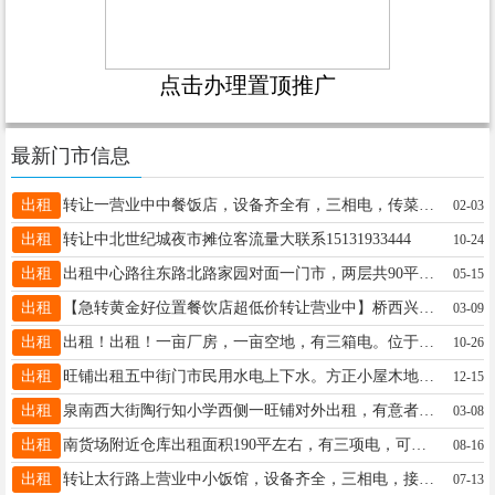
点击办理置顶推广
最新门市信息
出租
转让一营业中中餐饭店，设备齐全有，三相电，传菜电梯，多年老店，客源稳定，接手可盈利，地址五中附近15227723451
02-03
出租
转让中北世纪城夜市摊位客流量大联系15131933444
10-24
出租
出租中心路往东路北路家园对面一门市，两层共90平，居民集中餐饮除外停车方便，适合各种行业，电话15530998885
05-15
出租
【急转黄金好位置餐饮店超低价转让营业中】桥西兴华路110平，韩先生18631920186
03-09
出租
出租！出租！一亩厂房，一亩空地，有三箱电。位于兴达路与泉南大街附近。价格面议！联系电话：15131973367
10-26
出租
旺铺出租五中街门市民用水电上下水。方正小屋木地板钛镁合金门20平可外摆，不限行业干啥都行。信15630990813
12-15
出租
泉南西大街陶行知小学西侧一旺铺对外出租，有意者联系电话15227674567
03-08
出租
南货场附近仓库出租面积190平左右，有三项电，可当加工车间，库内能办公，进出车方便，电话18831909669
08-16
出租
转让太行路上营业中小饭馆，设备齐全，三相电，接手可营业，月租2200元，押一付三，具体祥谈15226876750。
07-13