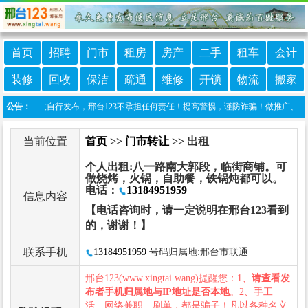
首页
招聘
门市
租房
房产
二手
租车
会计
装修
回收
保洁
疏通
维修
开锁
物流
搬家
信息由网友自行发布，邢台123不承担任何责任！提高警惕，谨防诈骗！做推广、做信息置顶！
公告：
当前位置
首页
>>
门市转让
>> 出租
个人出租:八一路南大郭段，临街商铺。可
做烧烤，火锅，自助餐，铁锅炖都可以。
电话：
13184951959
信息内容
【电话咨询时，请一定说明在邢台123看到
的，谢谢！】
联系手机
13184951959
号码归属地:邢台市联通
邢台123(www.xingtai.wang)提醒您：1、
请查看发
布者手机归属地与IP地址是否本地
。2、手工
活、网络兼职、刷单，都是骗子！凡以各种名义