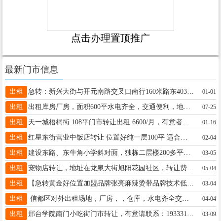
点击办理置顶推广
最新门市信息
出租
急转：新兴大街与开元南路交叉口南行160米路东403-2号 月租5300转让费面议15343198165
01-01
出租
出租库房厂房，面积600平水电齐全，交通便利，地址信都区南石门德龙路有意可面谈，电话联系13286641805
07-25
出租
天一城梧桐街 108平门市转让出租 6600/月，有意者联系15631935007
01-16
出租
红星东街营业中饭店转让 位置好纯一层100平 适合从事任何行业 房租5000 电话 16630971137
02-04
出租
建设东路、东牛角小学斜对面，独栋二层楼200多平，办公午托住宅仓库等均可，房租1900，有停车位17733992759
03-05
出租
宠物店转让，地址在龙泉大街旭阳花园社区，转让费6万，接手直接经营，养了快一年，有意者电联15833680612
05-04
出租
【急转黄金好位置加盟品牌张亮麻辣烫带品牌技术低价转让】桥东开元观塘130平纯一层先生15511993801
03-04
出租
信都区对外出租场地，厂房，，仓库，水电齐全交通便利，电话13132461234
04-04
出租
邢台学院南门小吃街门市转让，有意请联系：19333193363具体详谈
03-09