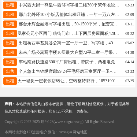
出租
中兴西大街一尊皇牛西邻写字楼二楼360平繁华地段桥西商业圈可办公培训自习室棋牌室等。非中介无转让费15530955855
02-23
出租
邢台北外环107小饭店整体出租旺铺，一年一万八左右，不用投资进货都能干，一百平门前地方大能出烧烤18331950765
02-09
出租
邢台永辉金融港写字楼出租，50-1500平米，配套完善服务一流,办公首选。15130983266/18131999913
03-11
出租
凰家公元小区西门 临街门市，上下两层房屋面积428平，二层有106平米露台，可干饭店，人流量大，13932915411
09-22
出租
出租桥西丰基慧谷公寓一室一厅一卫、写字楼，40平左右可住可办公价格优惠17733913557
05-02
出租
未来广场公寓写字楼10层最大户型72平二室一厅采光纯阳面绝佳地段交通便利商超齐全办公首选随时看房18831988799
04-30
出租
车站南路快速路300平厂房出租，带院子，两相电免费用水，交通方便，位置优越！电18931938339
04-14
出售
个人急出售锦绣官邸99.24平毛坯房三室两厅一卫+车位+小房10.4平，包更名，低价急售。电话：13333191313
03-23
出租
天一城负一层餐饮店转让，空转整转都行，18531901678
07-25
声明：
本站所有信息均由发布者提供，请您仔细辨别信息真伪，对于虚假类等
信息对您造成的任何损失，邢台123不承担一切责任。
Copyright © 2022-2025 邢台123(www.xingtai.wang) All Rights Reserved.
本网站由
邢台123
运营维护 微信：cnxingtai
网站地图