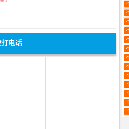
诈骗！
拨打电话