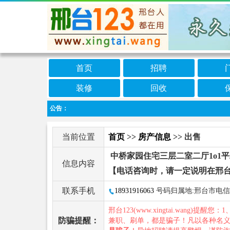
首页
招聘
装修
回收
公告：
当前位置
首页
>>
房产信息
>> 出售
中桥家园住宅三层二室二厅1o1平
信息内容
【电话咨询时，请一定说明在邢台
联系手机
18931916063
号码归属地:邢台市电信
邢台123(www.xingtai.wang)提醒您：1
防骗提醒：
兼职、刷单，都是骗子！凡以各种名