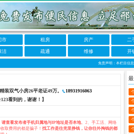
门市
租房
房产
二
保洁
疏通
维修
开
免责声明：本栏目信息由网友
最
精装双气小房26平老证49万。
18931916063
123看到的，谢谢！】
、
请查看发布者手机归属地与IP地址是否本地
。2、手工活、网络
义收取费用的都是骗子！
找工作是往兜里挣钱，让你往外掏钱的都