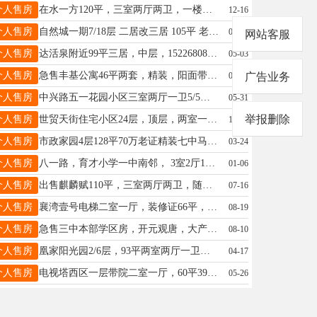
个人售房
在水一方120平，三室两厅两卫，一楼，老证，售79万，有钥匙看房方便，15003398935
12-16
个人售房
自然城一期7/18层 二居改三居 105平 老证 仅售79万 电话15227607337
01-03
网站客服
个人售房
达活泉附近99平三居，中层，15226808829
05-03
个人售房
急售丰基公寓46平两套，精装，阳面带阳台，前后跨间，位置好，价格低。15931990585
09-06
广告业务
个人售房
中兴路五一花园小区三室两厅一卫5/5，112平露台15小房18，价钱便宜急售中介勿扰，13933721819
05-31
举报删除
个人售房
世贸天街住宅小区24层，顶层，两室一厅一卫，73平方米，毛坯34万合同改名，15100913300
12-27
个人售房
市政家园4层128平70万老证精装七中马路街学区房看房方便15131989582房东出售喜欢加我微信
03-24
个人售房
八一路，育才小学一中南邻， 3室2厅1卫113平，双气小房停车方便，临公园，环境好，62万。13633191522
01-06
个人售房
出售麒麟赋110平，三室两厅两卫，随时看房18531923978
07-16
个人售房
襄湾壹号电梯二室一厅，装修证66平，双气42万15531903262
08-19
个人售房
急售三中本部学区房，开元观唐，大产权52平，10/16层，老证33万！急售急售。15155819590
08-10
个人售房
凰家阳光园2/6层，93平两室两厅一卫，带地下室，老证，售62万，15003398935
04-17
个人售房
电视塔西区一层带院二室一厅，60平39.9万。520小区一层60平34万，金华二居6层96平53万18034199228
05-26