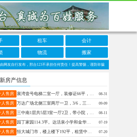
手
租车
会计
锁
物流
搬家
自行发布，邢台123不承担任何责任！提高警惕，谨防诈骗！做推广、做信息置顶！请加邢台
新房产信息
个人售房
襄湾壹号电梯二室一厅，装修证66平，双气42万15531903262
08-31
个人售房
万达广场北侧三室两厅一卫，3/6，三中本部学区，水电暖气齐全，公摊小，有地下室。联系电话:18831999973
09-09
个人售房
三中南1层共5层3室一厅2卫，带小院，外开门，双气52万老证19131135185
08-11
个人售房
园丁家园114.3平。达活泉小学和金华中学学区房，医专二院对面，6/6，3-2-1卫。家具家电齐全13082019800
07-19
个人售房
恒大城门市，楼上楼下192平，租赁中，有证110万，急售，需要全款15833616307
07-20