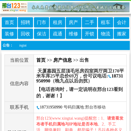
首页
招聘
门市
租房
房产
二手
租车
会计
装修
回收
保洁
疏通
维修
开锁
物流
搬家
nxingtai
公告：
当前位置
首页
>>
房产信息
>> 出售
天厦嘉园五层顶毛坯房四室两厅两卫170平
米车库25平总价69万，价可议电话:
18731
950990
（晚九点以后勿扰）
信息内容
【电话咨询时，请一定说明在邢台123看到
的，谢谢！】
联系手机
18731950990
号码归属地:邢台市移动
邢台123(www.xingtai.wang)提醒您：1、
请查看发
布者手机归属地与IP地址是否本地
。2、手工
活、网络兼职、刷单，都是骗子！凡以各种名义