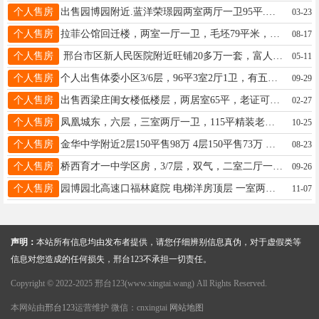
个人售房
出售园博园附近.蓝洋荣璟园两室两厅一卫95平.老证.好楼层.价格优惠18631950250
03-23
个人售房
拉菲公馆回迁楼，两室一厅一卫，毛坯79平米，中间户型35万全款合同改名15100913300
08-17
个人售房
邢台市区新人民医院附近旺铺20多万一套，富人区住宅4980一平联系18000682560
05-11
个人售房
个人出售体委小区3/6层，96平3室2厅1卫，有五中学位有车库带小房随时看房13932979368车库可以单卖
09-29
个人售房
出售西梁庄闺女楼低楼层，两居室65平，老证可以29.8万，看房方便15832980265
02-27
个人售房
凤凰城东，六层，三室两厅一卫，115平精装老证45万13400153366
10-25
个人售房
金华中学附近2层150平售98万 4层150平售73万 守敬北小区4层两居售29万 1层33万13323099193
08-23
个人售房
桥西育才一中学区房，3/7层，双气，二室二厅一卫，75平，小房10平，老证，45.6万，可面议电13903190325
09-26
个人售房
园博园北高速口福林庭院 电梯洋房顶层 一室两厅75平 带露台院子50平 视野采光好 23万 15100992275
11-07
声明：
本站所有信息均由发布者提供，请您仔细辨别信息真伪，对于虚假类等
信息对您造成的任何损失，邢台123不承担一切责任。
Copyright © 2022-2025 邢台123(www.xingtai.wang) All Rights Reserved.
本网站由
邢台123
运营维护 微信：cnxingtai
网站地图