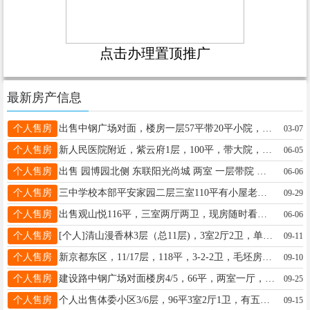
点击办理置顶推广
最新房产信息
个人售房
出售中钢广场对面，楼房一层57平带20平小院，楼前有小屋，附近繁华有医院超市商场适合闲居价格美丽18131903136
03-07
个人售房
新人民医院附近，紫云府1层，100平，带大院，68万。紫云府120平，精装修3室，80万，13180280416
06-05
个人售房
出售 园博园北侧 东联阳光尚城 两室 一层带院 南北通透 97平 37万急售 电话17703296540
06-06
个人售房
三中学校本部平安家园二层三室110平有小屋老证96万。守敬小学对面一层三室120平老证83万13383093603
09-29
个人售房
出售观山悦116平，三室两厅两卫，现房随时看房，无中介费18531923978
06-06
个人售房
[个人]清山漫香林3层（总11层)，3室2厅2卫，单平5000元，总价59万元，捡漏了。☎️17325319115
09-11
个人售房
新京都东区，11/17层，118平，3-2-2卫，毛坯房，带车位带小房，66万，老证，18633693911
09-10
个人售房
建设路中钢广场对面楼房4/5，66平，两室一厅，带小房合同更名。附近有公园超市医院，有意电联13031443456
09-25
个人售房
个人出售体委小区3/6层，96平3室2厅1卫，有五中学位有车库带小房随时看房13932979368车库可以单卖
09-15