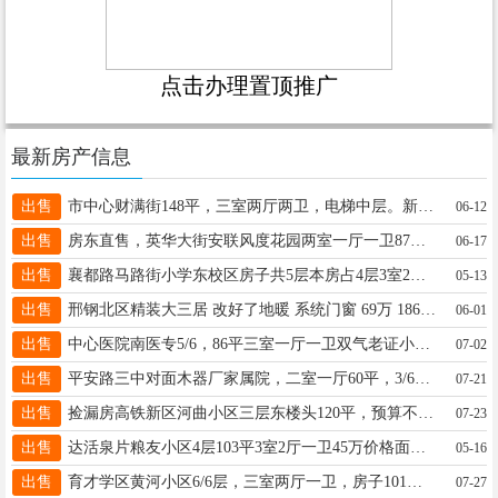
点击办理置顶推广
最新房产信息
出售
市中心财满街148平，三室两厅两卫，电梯中层。新装修，售价78万，联系电话18730981786。
06-12
出售
房东直售，英华大街安联风度花园两室一厅一卫87平方，高层中间楼层，地下室17平，南北通透，53万。18131908098
06-17
出售
襄都路马路街小学东校区房子共5层本房占4层3室2厅2卫150平另赠车库25平最低82万白皮可更名 19031190846
05-13
出售
邢钢北区精装大三居 改好了地暖 系统门窗 69万 18631993598
06-01
出售
中心医院南医专5/6，86平三室一厅一卫双气老证小房公共停车位35万13730552960 查看图片
07-02
出售
平安路三中对面木器厂家属院，二室一厅60平，3/6层，双气带地下室三中学区房，售价31万，电话13171759991
07-21
出售
捡漏房高铁新区河曲小区三层东楼头120平，预算不足的不错选择，性价比高，看房谈价，电话13303391099
07-23
出售
达活泉片粮友小区4层103平3室2厅一卫45万价格面议电话17733936832
05-16
出售
育才学区黄河小区6/6层，三室两厅一卫，房子101平，地下室8平要求全款20万一口价看房方便 18931955688
07-27