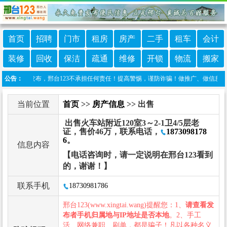
首页
招聘
门市
租房
房产
二手
租车
会计
装修
回收
保洁
疏通
维修
开锁
物流
搬家
友自行发布，邢台123不承担任何责任！提高警惕，谨防诈骗！做推广、做信息置顶！请加邢
公告：
当前位置
首页
>>
房产信息
>> 出售
出售火车站附近120室3～2-1卫4/5层老
证，售价46万，联系电话，
1873098178
6
。
信息内容
【电话咨询时，请一定说明在邢台123看到
的，谢谢！】
联系手机
18730981786
邢台123(www.xingtai.wang)提醒您：1、
请查看发
布者手机归属地与IP地址是否本地
。2、手工
活、网络兼职、刷单，都是骗子！凡以各种名义