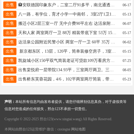
出售
🏦安联德国印象东户，二室二厅91多平，南北通透，厨卫带窗，全明户型，59万（个人电话）13292180831中介勿扰
06-17
出售
八一路，有学位，育才小学一中南邻， 3室2厅1卫113平，双气小房停车方便。59万。电话13633191522
05-13
出售
搬迁小区2层三室一厅 无中介费90平左右 达活泉附近 46万13933724978
06-07
出售
天和人家 两室两厅一卫 88万 精装带底下室 53万 15732939002
05-17
出售
达活泉公园附近民警小区 两室一厅一卫 60平 35万 双气带小房 15732939002
06-02
出售
新京都东区，13层，120平，简单装修空房子，3室2厅2卫，1000月租，看房方便。有钥匙18633693911
05-15
出售
凯旋城小区150平双气简装老证可贷款109万看房方便15531903330
07-25
出售
出售棠悦府一层带院134.93平，三室两厅两卫。三叶草，50平院，18531923978
08-05
出售
出售桥东芙蓉花园，4/6，102平两室两厅简装，带地下室，停车方便免费，物业费低，18231961369
05-23
声明：
本站所有信息均由发布者提供，请您仔细辨别信息真伪，对于虚假类等
信息对您造成的任何损失，邢台123不承担一切责任。
Copyright © 2022-2025 邢台123(www.xingtai.wang) All Rights Reserved.
本网站由
邢台123
运营维护 微信：cnxingtai
网站地图