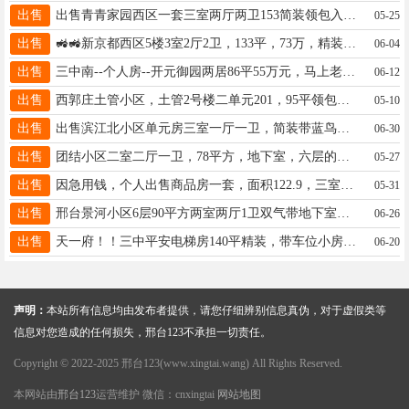
出售
出售青青家园西区一套三室两厅两卫153简装领包入住家具家电齐全有需要请联系18103298738
05-25
出售
🚜🚜新京都西区5楼3室2厅2卫，133平，73万，精装修，老证，13333191059
06-04
出售
三中南--个人房--开元御园两居86平55万元，马上老证-精装修，联系电话18831981817 查看图片
06-12
出售
西郭庄土管小区，土管2号楼二单元201，95平领包入住租金面议电话15631958003
05-10
出售
出售滨江北小区单元房三室一厅一卫，简装带蓝鸟家具 太阳能 海尔热水器 格力柜机空调售价25万电话15028881545
06-30
出售
团结小区二室二厅一卫，78平方，地下室，六层的五层，双气，老证，20万，电话13363888073
05-27
出售
因急用钱，个人出售商品房一套，面积122.9，三室两厅两卫，毛坯，带储藏间，售价38W，联系：19030798150
05-31
出售
邢台景河小区6层90平方两室两厅1卫双气带地下室精装售价28万电话13082012293
06-26
出售
天一府！！三中平安电梯房140平精装，带车位小房130万。☎️13166599475
06-20
声明：
本站所有信息均由发布者提供，请您仔细辨别信息真伪，对于虚假类等
信息对您造成的任何损失，邢台123不承担一切责任。
Copyright © 2022-2025 邢台123(www.xingtai.wang) All Rights Reserved.
本网站由
邢台123
运营维护 微信：cnxingtai
网站地图