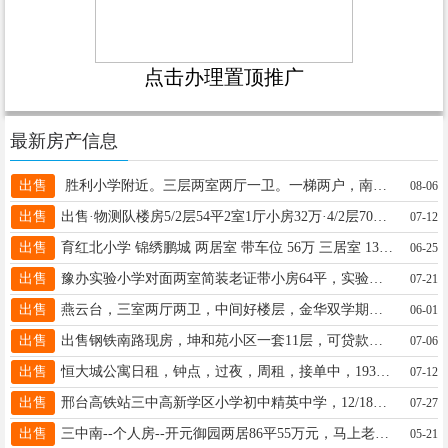
点击办理置顶推广
最新房产信息
出售
胜利小学附近。三层两室两厅一卫。一梯两户，南北通透。105平。地上小房。售价，33万。 ​☎️15832969929
08-06
出售
出售·物测队楼房5/2层54平2室1厅小房32万·4/2层70平3室1厅小房35万·15031951088
07-12
出售
育红北小学 锦绣鹏城 两居室 带车位 56万 三居室 130平米 带车位小房 73万 都有钥匙15097953775 查看图片
06-25
出售
豫办实验小学对面两室简装老证带小房64平，实验小学三中幸福里校区，未占上学名额看房方便13273690736
07-21
出售
燕云台，三室两厅两卫，中间好楼层，金华双学期，精装修，婚房，价格超低，抢购热线18333930685
06-01
出售
出售钢铁南路现房，坤和苑小区一套11层，可贷款，正常首付，有需要抓紧时间联系我 联系点话:18031991512张彦龙 查看图片
07-06
出售
恒大城公寓日租，钟点，过夜，周租，接单中，19333989266
07-12
出售
邢台高铁站三中高新学区小学初中精英中学，12/18层5/18层112平三室两厅两卫，毛坯便宜出售18833996261
07-27
出售
三中南--个人房--开元御园两居86平55万元，马上老证-精装修，联系电话18831981817 查看图片
05-21