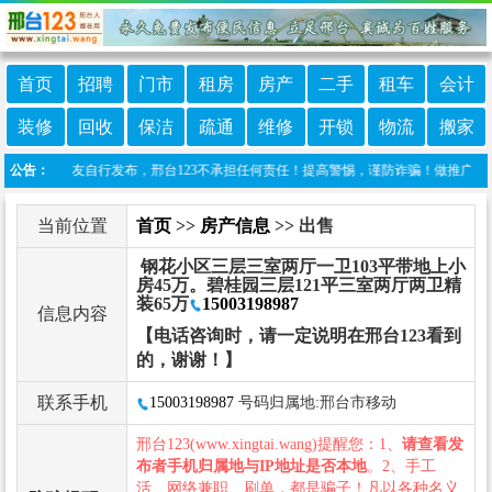
首页
招聘
门市
租房
房产
二手
租车
会计
装修
回收
保洁
疏通
维修
开锁
物流
搬家
信息由网友自行发布，邢台123不承担任何责任！提高警惕，谨防诈骗！做推广、做信息置顶
公告：
当前位置
首页
>>
房产信息
>> 出售
钢花小区三层三室两厅一卫103平带地上小
房45万。碧桂园三层121平三室两厅两卫精
装65万
15003198987
信息内容
【电话咨询时，请一定说明在邢台123看到
的，谢谢！】
联系手机
15003198987
号码归属地:邢台市移动
邢台123(www.xingtai.wang)提醒您：1、
请查看发
布者手机归属地与IP地址是否本地
。2、手工
活、网络兼职、刷单，都是骗子！凡以各种名义