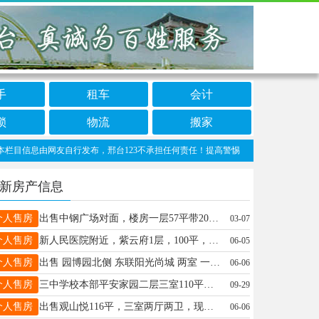
手
租车
会计
锁
物流
搬家
信息由网友自行发布，邢台123不承担任何责任！提高警惕，谨防诈骗！做推广、做信息置顶
新房产信息
个人售房
出售中钢广场对面，楼房一层57平带20平小院，楼前有小屋，附近繁华有医院超市商场适合闲居价格美丽18131903136
03-07
个人售房
新人民医院附近，紫云府1层，100平，带大院，68万。紫云府120平，精装修3室，80万，13180280416
06-05
个人售房
出售 园博园北侧 东联阳光尚城 两室 一层带院 南北通透 97平 37万急售 电话17703296540
06-06
个人售房
三中学校本部平安家园二层三室110平有小屋老证96万。守敬小学对面一层三室120平老证83万13383093603
09-29
个人售房
出售观山悦116平，三室两厅两卫，现房随时看房，无中介费18531923978
06-06