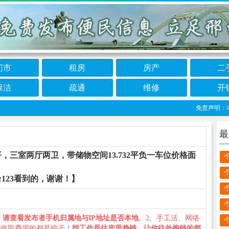
门市
租房
房产
二
保洁
疏通
维修
开
免责声明：本栏目
最
平，三室两厅两卫，带储物空间13.732平负一车位价格面
123看到的，谢谢！】
、
请查看发布者手机归属地与IP地址是否本地
。2、手工活、网络
义收取费用的都是骗子！
找工作是往兜里挣钱，让你往外掏钱的都