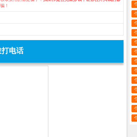
诈骗！
拨打电话