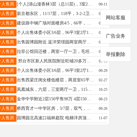
个人售房
[个人]清山漫香林3层（总11层)，3室2厅2卫，单平5000元，总价59万元，捡漏了。☎️17325319115
09-11
个人售房
新京都东区，11/17层，118平，3-2-2卫，毛坯房，带车位带小房，66万，老证，18633693911
09-10
网站客服
个人售房
建设路中钢广场对面楼房4/5，66平，两室一厅，带小房合同更名。附近有公园超市医院，有意电联13031443456
09-25
个人售房
个人出售体委小区3/6层，96平3室2厅1卫，有五中学位有车库带小房随时看房13932979368车库可以单卖
09-15
广告业务
个人售房
出售园博园附近.蓝洋荣璟园两室两厅一卫95平.老证.好楼层.价格优惠18631950250
03-23
个人售房
拉菲公馆回迁楼，两室一厅一卫，毛坯79平米，中间户型35万全款合同改名15100913300
08-17
举报删除
个人售房
邢台市区新人民医院附近旺铺20多万一套，富人区住宅4980一平联系18000682560
05-11
个人售房
个人出售体委小区3/6层，96平3室2厅1卫，有五中学位有车库带小房随时看房13932979368车库可以单卖
09-29
个人售房
出售西梁庄闺女楼低楼层，两居室65平，老证可以29.8万，看房方便15832980265
02-27
个人售房
凤凰城东，六层，三室两厅一卫，115平精装老证45万13400153366
10-25
个人售房
金华中学附近2层150平售98万 4层150平售73万 守敬北小区4层两居售29万 1层33万13323099193
08-23
个人售房
桥西育才一中学区房，3/7层，双气，二室二厅一卫，75平，小房10平，老证，45.6万，可面议电13903190325
09-26
个人售房
园博园北高速口福林庭院 电梯洋房顶层 一室两厅75平 带露台院子50平 视野采光好 23万 15100992275
11-07