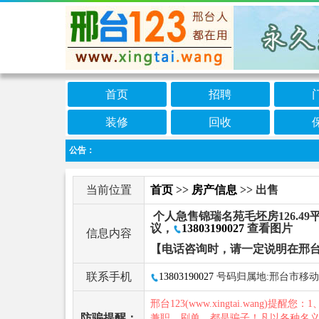
首页
招聘
装修
回收
公告：
当前位置
首页
>>
房产信息
>> 出售
个人急售锦瑞名苑毛坯房126.49
议，
13803190027
查看图片
信息内容
【电话咨询时，请一定说明在邢台
联系手机
13803190027
号码归属地:邢台市移动
邢台123(www.xingtai.wang)提醒您：1
防骗提醒：
兼职、刷单，都是骗子！凡以各种名