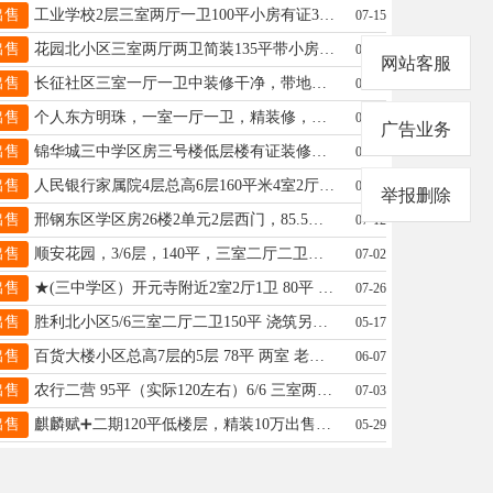
出售
工业学校2层三室两厅一卫100平小房有证39万 中华北小区4层三室两厅一卫110平有证小房45万18631935982
07-15
出售
花园北小区三室两厅两卫简装135平带小房老证42万13131997884
05-13
网站客服
出售
长征社区三室一厅一卫中装修干净，带地下室，53万，15200199127
07-01
出售
个人东方明珠，一室一厅一卫，精装修，南北通透，60平，落地窗，老证，带储藏间，32万。15694851008
06-22
广告业务
出售
锦华城三中学区房三号楼低层楼有证装修双气为了您的宝贝机会不要错失呦 防震电微19316092862价钱可谈哦
08-05
出售
人民银行家属院4层总高6层160平米4室2厅2卫前后大通阳台带地上小房36平米老证售价90万13091293956
07-13
举报删除
出售
邢钢东区学区房26楼2单元2层西门，85.5平，小房8平，43万 价格好商量 电话盛13393190394
07-12
出售
顺安花园，3/6层，140平，三室二厅二卫，精装，双气，送大车库，老证，80万15511986169
07-02
出售
★(三中学区）开元寺附近2室2厅1卫 80平 简装 能贷款老证45万 13930918412
07-26
出售
胜利北小区5/6三室二厅二卫150平 浇筑另带小房60万 首付5万15033199152有钥匙
05-17
出售
百货大楼小区总高7层的5层 78平 两室 老证 无土地出让金 郭守敬小学 25中学区 28万联系17732979646
06-07
出售
农行二营 95平（实际120左右）6/6 三室两厅一卫 采光极好 带小房 23万老证 15075963033
07-03
出售
麒麟赋➕二期120平低楼层，精装10万出售17631973548个人一手，中介勿扰
05-29