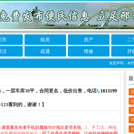
门市
租房
房产
二
保洁
疏通
维修
开
免责声明：本栏目信
最
/6，一层车库30平，合同更名，低价出售，电话
1813199
123看到的，谢谢！】
、
请查看发布者手机归属地与IP地址是否本地
。2、手工活、网络
义收取费用的都是骗子！
找工作是往兜里挣钱，让你往外掏钱的都