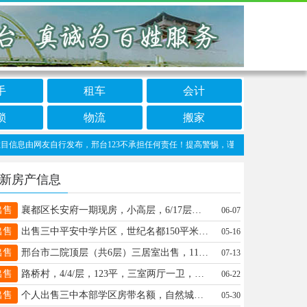
手
租车
会计
锁
物流
搬家
息由网友自行发布，邢台123不承担任何责任！提高警惕，谨防诈骗！做推广、做信息置顶！请
新房产信息
出售
襄都区长安府一期现房，小高层，6/17层，113平方米，3室2厅两卫，蓝皮更名，可贷款电话15530908788 查看图片
06-07
出售
出售三中平安中学片区，世纪名都150平米三室两厅两卫，单价仅需3千出头，4层老证仅售50万13613293561
05-16
出售
邢台市二院顶层（共6层）三居室出售，115平，拎包入住，40万元，13933728975
07-13
出售
路桥村，4/4/层，123平，三室两厅一卫，户型方正，停车方便，立德小学三中本部，58万13103297433
06-22
出售
个人出售三中本部学区房带名额，自然城三期洋房134平小房16平，22年证，电梯两户层6/11电话13722921149 查看图片
05-30