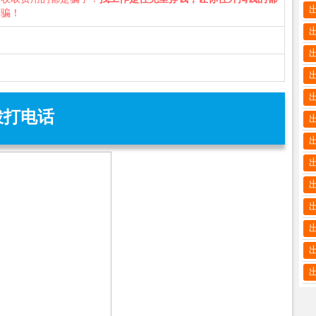
诈骗！
拨打电话