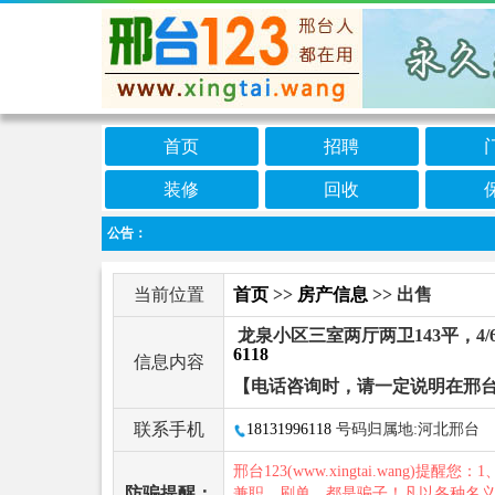
首页
招聘
装修
回收
公告：
当前位置
首页
>>
房产信息
>> 出售
龙泉小区三室两厅两卫143平，4
6118
信息内容
【电话咨询时，请一定说明在邢台
联系手机
18131996118
号码归属地:河北邢台
邢台123(www.xingtai.wang)提醒您：1
防骗提醒：
兼职、刷单，都是骗子！凡以各种名