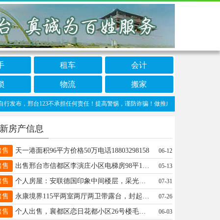
手
租车
会计
锁
物流
搬家
布，邢台123不承担任何责任！提高警惕，谨防诈骗！做推广、做信息置顶！请加邢台123客
新房产信息
出售
天一港面积96平方价格50万电话18803298158
06-12
出售
出售邢台市信都区李演庄小区电梯房98平13/17，紧邻三院矿务局学校及医院八中冶金学校售价60万。19030398660 查看图片
05-13
出售
个人房屋：安联德国印象中间楼层，采光好，112平带车位储藏间精装老证。电话19903298958 （中介勿扰）
07-31
出售
永康境界115平两室两厅两卫带露台，封起来可当三室，小高层，65万赔钱卖15531947615，外地安家
07-26
出售
个人出售，襄都区恋日花都小区26号楼毛坯房5跃6层183平方，有车库，售价62万，电话15530995568
06-03