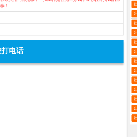
诈骗！
拨打电话