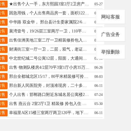
出售
★出售个人一手，东方熙园3室2厅2卫房产一套，万民市场对面，东关七中学区，可联系15531999051
05-27
出售
因急用钱，个人出售商品房一套，面积122.9，三室两厅两卫，毛坯，带储藏间，售价38W，联系：19030798150
05-31
网站客服
出售
中华路 双金华， 邢台县计生委家属院2/6层，80平 38万 地上有小房，电话19903299985
07-20
出售
襄湾壹号，19/26层三室两厅一卫，110平，有证，毛坯，一口价69.8万，有钥匙，看房方便。15531996062
05-12
广告业务
出售
出售佳洲美地三室二厅一卫精装修拎包入住电梯洋房60多万15132951817
08-01
出售
财满街三室一厅一卫，二层，双气，老证，小房，28万，电话13363778073
07-10
举报删除
出售
中北世纪城二号公寓12层，阳面，大通间，一室一厅一卫，40平，中等装修，出售15万，可更名，电话18713962850
06-11
出售
出售·物测队楼房4/2层70平3室1厅小房35万·4/2层54平2室1厅28万·15031951088
06-26
出售
邢台全都城北区15/17，80平米精装修可拎包入住，急售55万。15233952187
08-03
出售
邢台新人民医院旁，封顶准现房，二十多万一套，大产权，八十多平米，民水民电，能落户，可贷款。15075973192
06-11
出售
个人出售：邯郸路口附近东城名居公寓楼2间，每间39平米，中间楼层，有房本，价格面议，电话：18131909738
07-24
出售
出售 燕云台 2室2厅1卫 精装修 拎包入住 采光非常好喜欢的可以来找我13102559875
05-30
出售
幸福里A区15楼三室两厅两卫120平，地下室8平。电话 15933396402
06-11