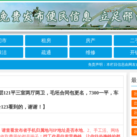
门市
租房
房产
二
保洁
疏通
维修
开
免责声明：本栏目信息由网友自行发
最
层121平三室两厅两卫，毛坯合同包更名，7300一平，车
123看到的，谢谢！】
、
请查看发布者手机归属地与IP地址是否本地
。2、手工活、网络
义收取费用的都是骗子！
找工作是往兜里挣钱，让你往外掏钱的都