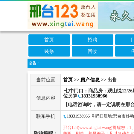
首页
招聘
装修
回收
公告：
当前位置
首页
>>
房产信息
>> 出售
七中门口：商品房：观山悦12/26
位另算
18331938966
信息内容
【电话咨询时，请一定说明在邢台
联系手机
18331938966
号码归属地:邢台市移动
邢台123(www.xingtai.wang)提醒您：1
防骗提醒：
兼职、刷单，都是骗子！凡以各种名